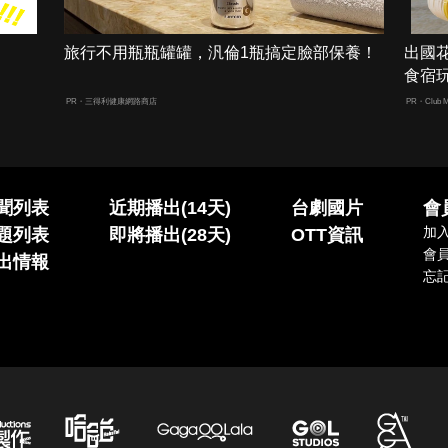
旅行不用瓶瓶罐罐，汎倫1瓶搞定臉部保養！
出國
食宿
PR・三得利健康網路商店
PR・Club M
聞列表
近期播出(14天)
台劇國片
會
加
題列表
即將播出(28天)
OTT資訊
會
出情報
忘