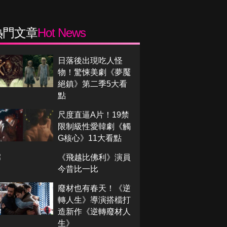
熱門文章
Hot News
日落後出現吃人怪
物！驚悚美劇《夢魘
絕鎮》第二季5大看
點
尺度直逼A片！19禁
限制級性愛韓劇《觸
G核心》11大看點
《飛越比佛利》演員
今昔比一比
廢材也有春天！《逆
轉人生》導演搭檔打
造新作《逆轉廢材人
生》