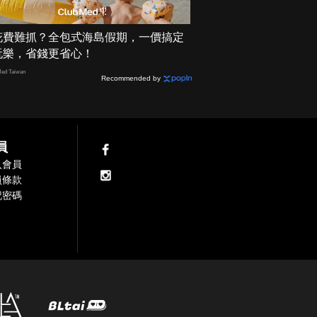
花費難抓？全包式海島假期，一價搞定
玩樂，省錢更省心！
ed Taiwan
Recommended by
員
入會員
員條款
記密碼