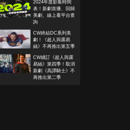
2024年度影集時間
表！新劇首播、回歸
美劇、線上看平台查
詢
CW終結DC系列美
劇！《超人與露易
絲》不再推出第五季
CW續訂《超人與露
易絲》第四季！取消
新劇《高譚騎士》不
再推出第二季