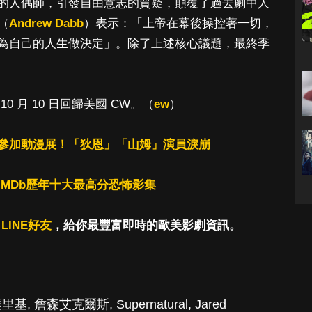
的人偶師，引發自由意志的質疑，顛覆了過去劇中人
（
Andrew Dabb
）表示：「上帝在幕後操控著一切，
為自己的人生做決定」。除了上述核心議題，最終季
 月 10 日回歸美國 CW。（
ew
）
參加動漫展！「狄恩」「山姆」演員淚崩
IMDb歷年十大最高分恐怖影集
LINE好友
，給你最豐富即時的歐美影劇資訊。
達里基
,
詹森艾克爾斯
,
Supernatural
,
Jared