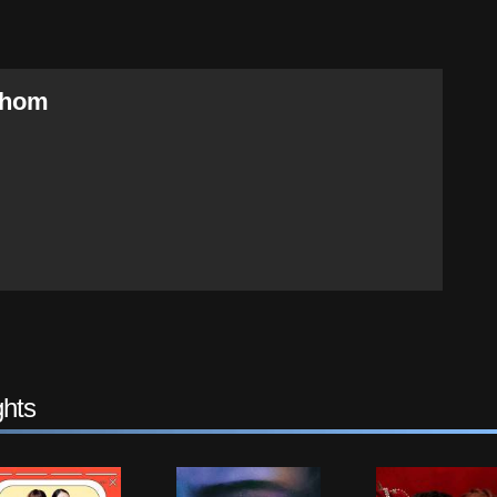
Thom
hts