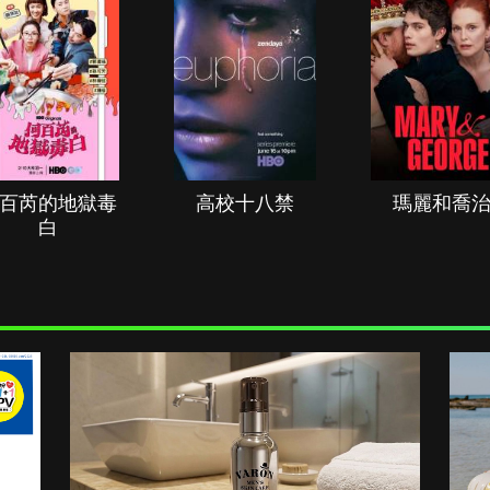
百芮的地獄毒
高校十八禁
瑪麗和喬
白