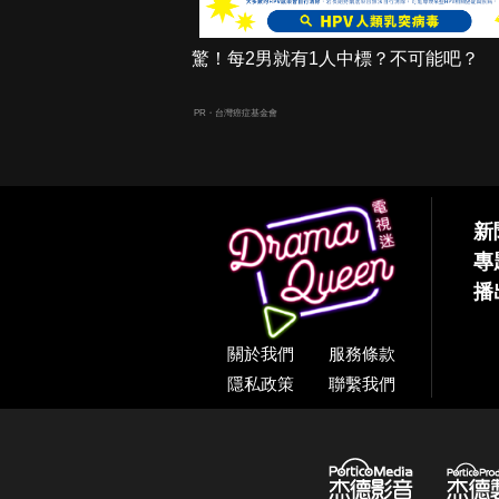
驚！每2男就有1人中標？不可能吧？
PR・台灣癌症基金會
新
專
播
關於我們
服務條款
隱私政策
聯繫我們