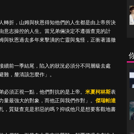
人轉折，山姆與狄恩得知他們的人生都是由上帝所決
由意志操控的人生。當兄弟倆決定不遵循查克的計
姆與狄恩過去多年來擊潰的亡靈與鬼怪，正衝著溫徹
接續前一季結尾，陷入的狀況必須分不同層級去處
避難，釐清該怎麼作」。
弟必須正視一點，他們對抗的是上帝。
米夏柯林斯
表
力量最強大的對象，而他正與我們作對」。
傑瑞帕達
扎，質疑查克是邪惡的嗎？抑或他只是想要客觀地書