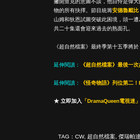
撇開查克的意圖不談，他自恃是偉大
物的所有抉擇。節目統籌
安德魯戴比
山姆和狄恩試圖突破此困境，頭一遭
共二十集還會迎來過去的熟面孔。
《超自然檔案》最終季第十五季將於 10
延伸閱讀：
《超自然檔案》最後一次
延伸閱讀：
《怪奇物語》列位第二！
★ 立即加入
「DramaQueen電視迷」
TAG：
CW
,
超自然檔案
,
傑瑞帕