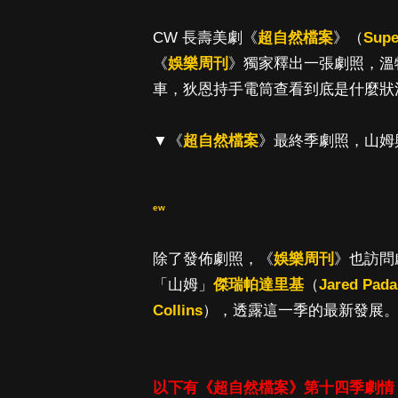
CW 長壽美劇《
超自然檔案
》（
Supe
《
娛樂周刊
》獨家釋出一張劇照，溫
車，狄恩持手電筒查看到底是什麼狀
▼《
超自然檔案
》最終季劇照，山姆
ew
除了發佈劇照，《
娛樂周刊
》也訪問
「山姆」
傑瑞帕達里基
（
Jared Pada
Collins
），透露這一季的最新發展
以下有《超自然檔案》第十四季劇情