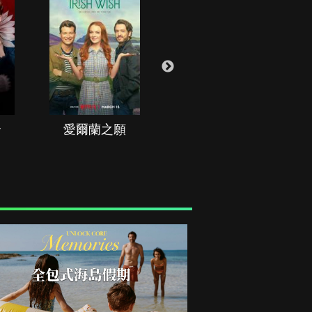
治
愛爾蘭之願
空戰群英