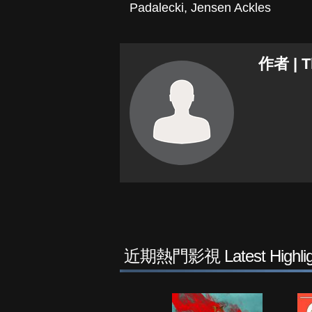
Padalecki
,
Jensen Ackles
作者 | 
近期熱門影視 Latest Highlig