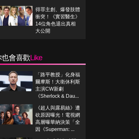
得罪主創、爆發肢體
衝突！《實習醫生》
14位角色退出真相
大公開
你也會喜歡
Like
「路平教授」化身福
爾摩斯！大衛休利斯
主演CW新劇
《Sherlock & Dau...
《超人與露易絲》遭
砍原因曝光！電視網
高層曝華納決策「全
因《Superman: ...