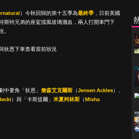
rnatural
）今秋回歸的第十五季為
最終季
，日前美國
特斯特兄弟的座駕擋風玻璃濺血，兩人打開車門下
況。
與狄恩下車查看當前狀況
劇中要角「狄恩」
詹森艾克爾斯
（
Jensen Ackles
）、
lecki
）與「卡斯提爾」
米夏柯林斯
（
Misha
。