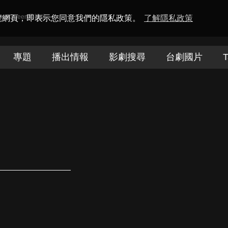
amaQueen電視迷
瀏覽網頁，即表示您同意我們的隱私政策。
了解隱私政策
專題
播出情報
影劇搜尋
台劇國片
T