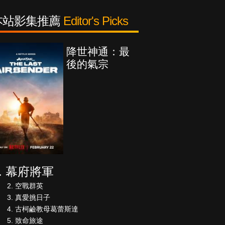
本站影集推薦
Editor's Picks
降世神通：最
後的氣宗
幕府將軍
空戰群英
真愛挑日子
古柯鹼教母葛蕾斯達
致命旅途