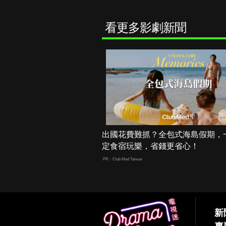
看更多影劇新聞
出國花費難抓？全包式海島假期，
定食宿玩樂，省錢更省心！
PR・Club Med Taiwan
新