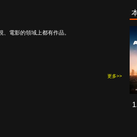
古柯鹼教母葛
致命旅途
視、電影的領域上都有作品。
蕾斯達
更多>>