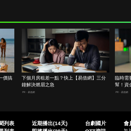
一價搞
下個月房租差一點？快上【易借網】三分
臨時需
鐘解決燃眉之急
幫！資
PR・易借網
PR・易借網
聞列表
近期播出(14天)
台劇國片
會
加