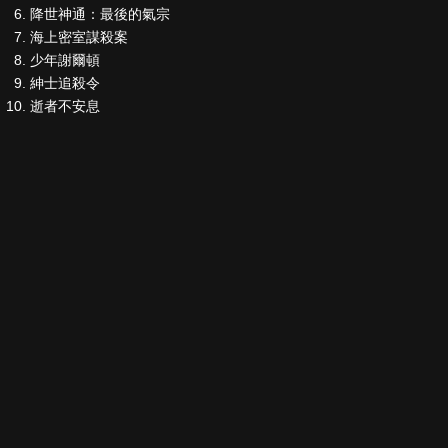
降世神通：最後的氣宗
海上密室謀殺案
少年謝爾頓
紳士追殺令
逝者不安息