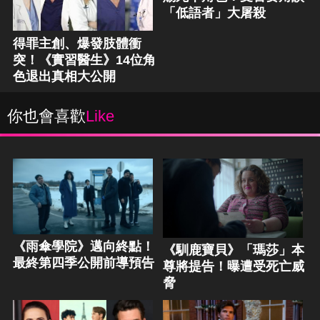
「低語者」大屠殺
得罪主創、爆發肢體衝
突！《實習醫生》14位角
色退出真相大公開
你也會喜歡
Like
《雨傘學院》邁向終點！
《馴鹿寶貝》「瑪莎」本
最終第四季公開前導預告
尊將提告！曝遭受死亡威
脅