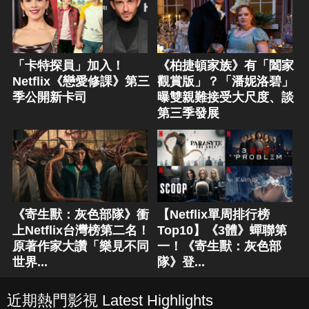
「卡特探員」加入！
《柏捷頓家族》有「闔家
Netflix《戀愛修課》第三
觀賞版」？「潘妮洛碧」
季公開新卡司
曝雙親難接受大尺度、談
第三季發展
《寄生獸：灰色部隊》衝
【Netflix單周排行榜
上Netflix台灣榜第二名！
Top10】《3體》蟬聯第
原著作家大讚「樂見不同
一！《寄生獸：灰色部
世界...
隊》登...
近期熱門影視 Latest Highlights