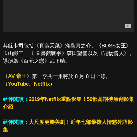
其餘卡司包括《真命天菜》滿島真之介、《BOSS女王》
玉山鐵二、《 圖書館戰爭》森田望智以及《寵物情人》。
導演為《百元之戀》武正晴。
《
AV 帝王
》第一季共十集將於 8 月 8 日上線。
（
YouTube
、
Netflix
）
延伸閱讀：
2019年Netflix重點影集！50部高期待原創影集
介紹
延伸閱讀：
大尺度更勝美劇！近年七部最撩人情慾外語影
集