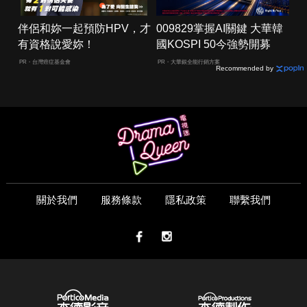
伴侶和妳一起預防HPV，才
009829掌握AI關鍵 大華韓
有資格說愛妳！
國KOSPI 50今強勢開募
PR・台灣癌症基金會
PR・大華銀全能行銷方案
Recommended by
關於我們
服務條款
隱私政策
聯繫我們