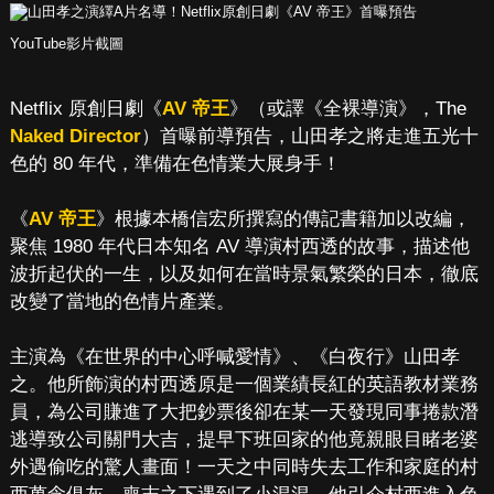
YouTube影片截圖
Netflix 原創日劇《
AV 帝王
》（或譯《全裸導演》，The
Naked Director
）首曝前導預告，山田孝之將走進五光十
色的 80 年代，準備在色情業大展身手！
《
AV 帝王
》根據本橋信宏所撰寫的傳記書籍加以改編，
聚焦 1980 年代日本知名 AV 導演村西透的故事，描述他
波折起伏的一生，以及如何在當時景氣繁榮的日本，徹底
改變了當地的色情片產業。
主演為《在世界的中心呼喊愛情》、《白夜行》山田孝
之。他所飾演的村西透原是一個業績長紅的英語教材業務
員，為公司賺進了大把鈔票後卻在某一天發現同事捲款潛
逃導致公司關門大吉，提早下班回家的他竟親眼目睹老婆
外遇偷吃的驚人畫面！一天之中同時失去工作和家庭的村