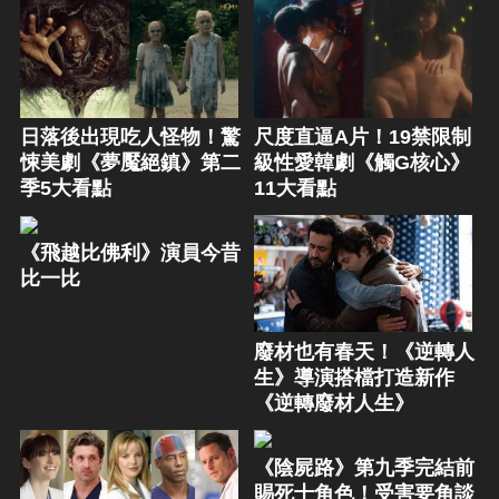
日落後出現吃人怪物！驚
尺度直逼A片！19禁限制
悚美劇《夢魘絕鎮》第二
級性愛韓劇《觸G核心》
季5大看點
11大看點
《飛越比佛利》演員今昔
比一比
廢材也有春天！《逆轉人
生》導演搭檔打造新作
《逆轉廢材人生》
《陰屍路》第九季完結前
賜死十角色！受害要角談