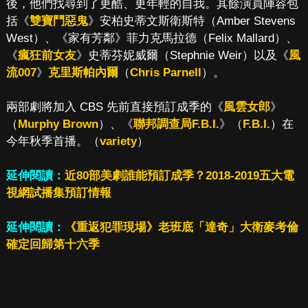
後，他們找尋到了更酷、更年輕的自我。其餘演員陣容包
括《
雙寶鬥惡鬼
》安柏史蒂文斯衛斯特（Amber Stevens
West）、《家有芳鄰》菲力克馬拉德（Felix Mallard）、
《
瘋狂前女友
》史蒂芬妮威爾（Stephnie Weir）以及《
風
流007
》
克里斯帕內爾
（
Chris Parnell
）。
兩部劇將加入 CBS 先前直接預訂成季的《
風雲女郎
》
（
Murphy Brown
）、《
聯邦調查局F.B.I.
》（
F.B.I.
）在
今年秋季首播。（
variety
）
延伸閱讀：
近80部美劇誰能預訂成季？2018-2019五大電
視網試播集預訂情報
延伸閱讀：
《重返犯罪現場》老班底「達奇」大衛麥考倫
確定回歸第十六季