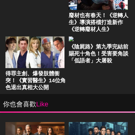
廢材也有春天！《逆轉人
生》導演搭檔打造新作
《逆轉廢材人生》
《陰屍路》第九季完結前
賜死十角色！受害要角談
「低語者」大屠殺
得罪主創、爆發肢體衝
突！《實習醫生》14位角
色退出真相大公開
你也會喜歡
Like