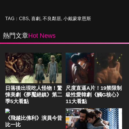
TAG：
CBS
,
喜劇
,
不良鄰居
,
小戴蒙韋恩斯
熱門文章
Hot News
日落後出現吃人怪物！驚
尺度直逼A片！19禁限制
悚美劇《夢魘絕鎮》第二
級性愛韓劇《觸G核心》
季5大看點
11大看點
《飛越比佛利》演員今昔
比一比