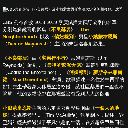
CBS 公布首波 2018-2019 季度試播集預訂成季的名單，
分別為多鏡喜劇影集《
不良鄰居
》（
The
Neighborhood
）以及《
俏妞報到
》男星
小戴蒙韋恩斯
（
Damon Wayans Jr.
）主演的未定名喜劇影集。
《
不良鄰居
》由《
宅男行不行
》吉姆雷諾斯（Jim
Reynolds）編劇，《
最後的幫派大佬
》塞德里克凱爾斯
（Cedric the Entertainer）、《
俏妞報到
》
麥斯格林菲爾
德
（
Max Greenfield
）主演。故事描述一名住於中西部的
好好先生帶著家人移居至洛杉磯，該社區鄰居們一點也不
簡單，他的敦親睦鄰在那裡並沒有受到人人的歡迎。
小戴蒙韋恩斯
主演的未定名喜劇影集則由《
一個人的地
球
》提姆麥考里夫（Tim McAuliffe）執筆劇本，描述一對
已婚年輕夫婦過膩了平凡無趣的生活，在與超級巨星同住