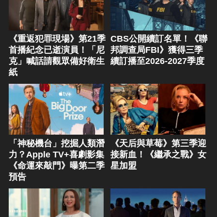
《重返犯罪現場》第21季
CBS公開續訂名單！《聯
首播紀念已逝演員！「尼
邦調查局FBI》獲得三季
克」喊話請觀眾備好衛生
續訂播至2026-2027季度
紙
「神秘機台」挖掘人類潛
《天后與草莓》第三季迎
力？Apple TV+喜劇影集
接新血！《繼承之戰》女
《命運來敲門》曝第二季
星加盟
預告