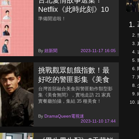
台北愛情故事選集！
Netflix《此時此刻》10
大單元演員故事詳解
準備開追啦！
By
妞新聞
2023-11-17 16:05
挑戰觀眾飢餓指數！最
好吃的警匪影集《美食
無間》8大看點
台灣首部融合美食與警匪動作類型影
集《美食無間》，實地走訪 21 家真
實餐廳拍攝，集結 35 種美食！
By
DramaQueen電視迷
2023-11-10 17:44