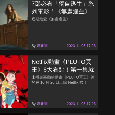
7部必看「獨自逃生」系
列電影！《無處逢生》
克難海上生子、《墜
近期最愛《無處逢生》！
落》高空驚悚感超逼真
By
妞新聞
2023-11-03 17:23
Netflix動畫《PLUTO冥
王》6大看點！第一集就
爆哭？探討機器人感情
未播先轟動的動畫《PLUTO冥王》終
於在 10 月 26 日上線 Netflix 啦！
vs人性
By
妞新聞
2023-11-03 17:23