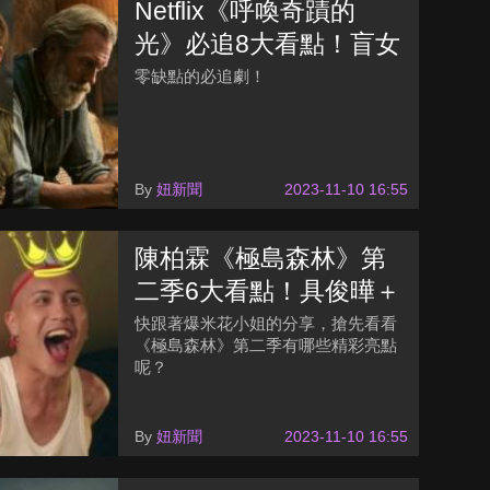
Netflix《呼喚奇蹟的
光》必追8大看點！盲女
情牽德國士兵、納粹大
零缺點的必追劇！
屠殺摧垮人性
By
妞新聞
2023-11-10 16:55
陳柏霖《極島森林》第
二季6大看點！具俊曄＋
黃宣重磅登場、王淨節
快跟著爆米花小姐的分享，搶先看看
《極島森林》第二季有哪些精彩亮點
目自製「尿尿汁」？
呢？
By
妞新聞
2023-11-10 16:55