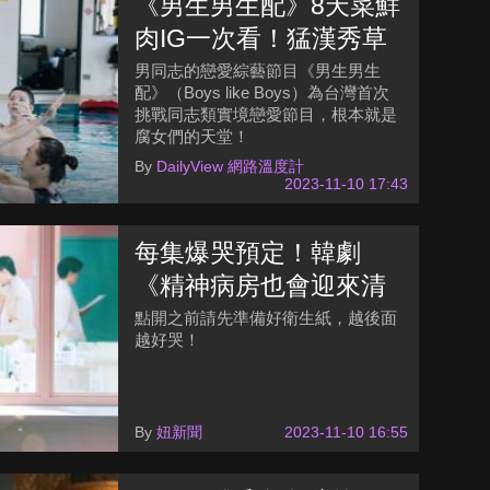
《男生男生配》8天菜鮮
肉IG一次看！猛漢秀草
一字排開「左右為男」
男同志的戀愛綜藝節目《男生男生
配》（Boys like Boys）為台灣首次
超養眼
挑戰同志類實境戀愛節目，根本就是
腐女們的天堂！
By
DailyView 網路溫度計
2023-11-10 17:43
每集爆哭預定！韓劇
《精神病房也會迎來清
晨》10大劇情演員介紹
點開之前請先準備好衛生紙，越後面
越好哭！
By
妞新聞
2023-11-10 16:55