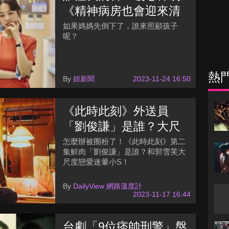
《精神病房也會迎來清
晨》看哭職場媽媽
如果媽媽先倒下了，誰來照顧孩子
呢？
熱
By
妞新聞
2023-11-24 16:50
《此時此刻》外送員
「劉俊謙」是誰？大尺
度戀愛郭雪芙迷暈小S
怎麼辦被圈粉了！《此時此刻》第二
集鮮肉「劉俊謙」是誰？和郭雪芙大
尺度戀愛迷暈小S！
By
DailyView 網路溫度計
2023-11-17 16:44
台劇「9位痞帥刑警」盤