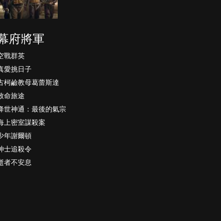
幕府將軍
空戰群英
真愛挑日子
古柯鹼教母葛蕾斯達
致命旅途
降世神通：最後的氣宗
海上密室謀殺案
少年謝爾頓
紳士追殺令
逝者不安息