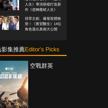
人生》導演搭檔打造新
作《逆轉廢材人生》
得罪主創、爆發肢體衝
突！《實習醫生》14位
角色退出真相大公開
站影集推薦
Editor's Picks
真愛挑日子