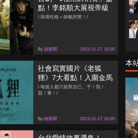
點！李銘順大展視帝級
演技、許光漢化身鋼鐵
\ 痞壞性格＋帥氣刑警！/
直男刑警
By
妞新聞
2023-11-17 16:05
本
社會寫實國片《老狐
狸》7大看點！入圍金馬
空戰群英
7項大獎、劉冠廷×白潤
\ 每個人都只能幫自己、干！我！
屁！事！/
音成父子檔
By
妞新聞
2023-11-17 16:05