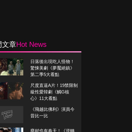
門文章
Hot News
日落後出現吃人怪物！
驚悚美劇《夢魘絕鎮》
第二季5大看點
尺度直逼A片！19禁限制
級性愛韓劇《觸G核
心》11大看點
《飛越比佛利》演員今
昔比一比
廢材也有春天！《逆轉