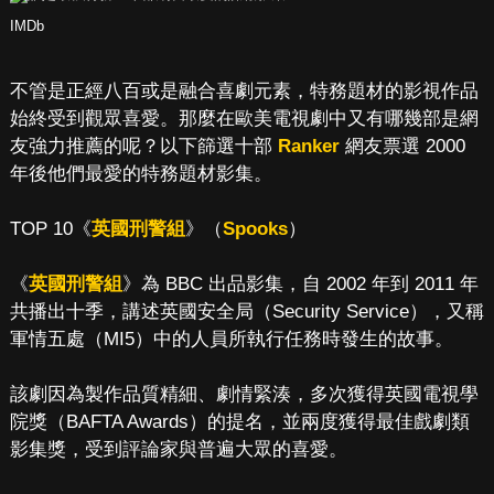
IMDb
不管是正經八百或是融合喜劇元素，特務題材的影視作品
始終受到觀眾喜愛。那麼在歐美電視劇中又有哪幾部是網
友強力推薦的呢？以下篩選十部
Ranker
網友票選 2000
年後他們最愛的特務題材影集。
TOP 10《
英國刑警組
》（
Spooks
）
《
英國刑警組
》為 BBC 出品影集，自 2002 年到 2011 年
共播出十季，講述英國安全局（Security Service），又稱
軍情五處（MI5）中的人員所執行任務時發生的故事。
該劇因為製作品質精細、劇情緊湊，多次獲得英國電視學
院獎（BAFTA Awards）的提名，並兩度獲得最佳戲劇類
影集獎，受到評論家與普遍大眾的喜愛。