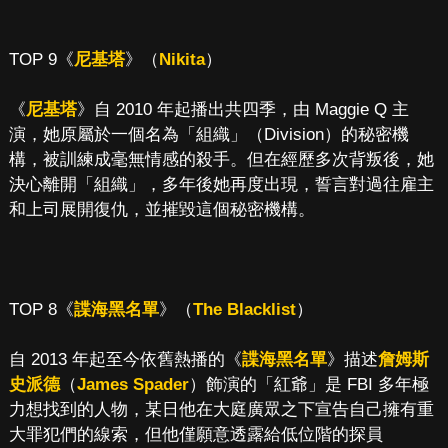
TOP 9《
尼基塔
》（
Nikita
）
《
尼基塔
》自 2010 年起播出共四季，由 Maggie Q 主
演，她原屬於一個名為「組織」（Division）的秘密機
構，被訓練成毫無情感的殺手。但在經歷多次背叛後，她
決心離開「組織」，多年後她再度出現，誓言對過往雇主
和上司展開復仇，並摧毀這個秘密機構。
TOP 8《
諜海黑名單
》（
The Blacklist
）
自 2013 年起至今依舊熱播的《
諜海黑名單
》描述
詹姆斯
史派德
（
James Spader
）飾演的「紅爺」是 FBI 多年極
力想找到的人物，某日他在大庭廣眾之下宣告自己擁有重
大罪犯們的線索，但他僅願意透露給低位階的探員