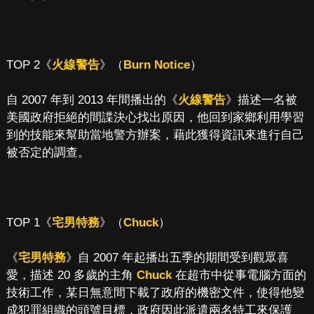
TOP 2《
火線警告
》（
Burn Notice
）
自 2007 年到 2013 年間播出的《
火線警告
》描述一名被
美國政府拒絕的間諜決心找出原因，他回到家鄉利用學習
到的技能來幫助當地警方辦案，藉此獲得資訊來進行自己
被否定的調查。
TOP 1《
宅男特務
》（
Chuck
）
《
宅男特務
》自 2007 年起播出五季的期間受到觀眾喜
愛，描述 20 多歲的主角
Chuck
在超市中從事電腦方面的
技術工作，某日無意間下載了政府的機密文件，使得他變
成犯罪組織的頭號目標，政府因此派遣兩名特工來保護