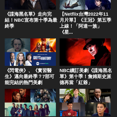
《諜海黑名單》走向完
【Netflix台灣2022年11
結！NBC宣布第十季為最
月片單】《王冠》第五季
終季
上線！「阿達一族」
《星...
《閃電俠》、《實習醫
NBC續訂美劇《諜海黑名
生》邁向最終季？7部可
單》第十季！詹姆斯史派
能完結的熱門美劇
德再當「紅爺」