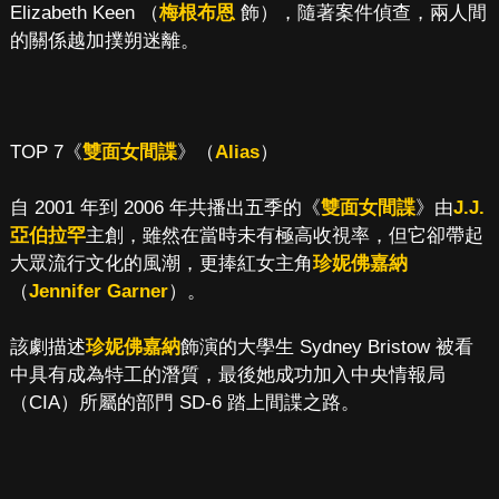
Elizabeth Keen （
梅根布恩
飾），隨著案件偵查，兩人間
的關係越加撲朔迷離。
TOP 7《
雙面女間諜
》（
Alias
）
自 2001 年到 2006 年共播出五季的《
雙面女間諜
》由
J.J.
亞伯拉罕
主創，雖然在當時未有極高收視率，但它卻帶起
大眾流行文化的風潮，更捧紅女主角
珍妮佛嘉納
（
Jennifer Garner
）。
該劇描述
珍妮佛嘉納
飾演的大學生 Sydney Bristow 被看
中具有成為特工的潛質，最後她成功加入中央情報局
（CIA）所屬的部門 SD-6 踏上間諜之路。