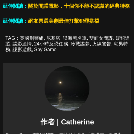
延伸閱讀：
關於間諜電影，十個你不能不認識的經典特務
延伸閱讀：
網友票選美劇最佳打擊犯罪搭檔
TAG：
英國刑警組
,
尼基塔
,
諜海黑名單
,
雙面女間諜
,
疑犯追
蹤
,
諜影迷情
,
24小時反恐任務
,
冷戰諜夢
,
火線警告
,
宅男特
務
,
諜影遊戲
,
Spy Game
作者 | Catherine