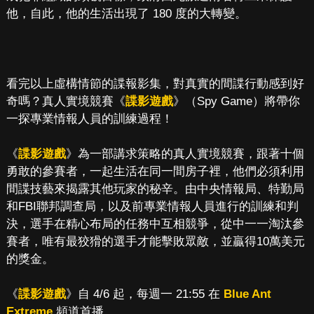
他，自此，他的生活出現了 180 度的大轉變。
看完以上虛構情節的諜報影集，對真實的間諜行動感到好
奇嗎？真人實境競賽《
諜影遊戲
》（Spy Game）將帶你
一探專業情報人員的訓練過程！
《
諜影遊戲
》為一部講求策略的真人實境競賽，跟著十個
勇敢的參賽者，一起生活在同一間房子裡，他們必須利用
間諜技藝來揭露其他玩家的秘辛。由中央情報局、特勤局
和FBI聯邦調查局，以及前專業情報人員進行的訓練和判
決，選手在精心布局的任務中互相競爭，從中一一淘汰參
賽者，唯有最狡猾的選手才能擊敗眾敵，並贏得10萬美元
的獎金。
《
諜影遊戲
》自 4/6 起，每週一 21:55 在
Blue Ant
Extreme
頻道首播。