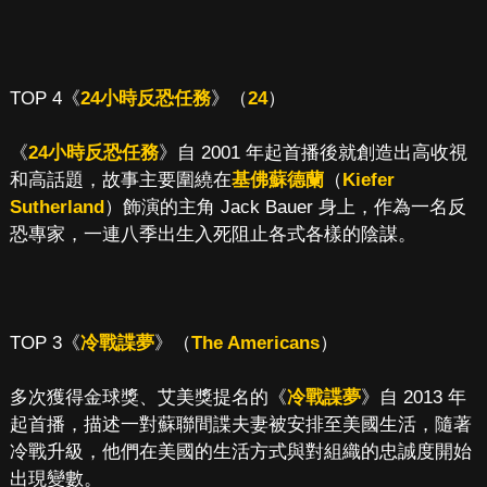
TOP 4《
24小時反恐任務
》（
24
）
《
24小時反恐任務
》自 2001 年起首播後就創造出高收視
和高話題，故事主要圍繞在
基佛蘇德蘭
（
Kiefer
Sutherland
）飾演的主角 Jack Bauer 身上，作為一名反
恐專家，一連八季出生入死阻止各式各樣的陰謀。
TOP 3《
冷戰諜夢
》（
The Americans
）
多次獲得金球獎、艾美獎提名的《
冷戰諜夢
》自 2013 年
起首播，描述一對蘇聯間諜夫妻被安排至美國生活，隨著
冷戰升級，他們在美國的生活方式與對組織的忠誠度開始
出現變數。