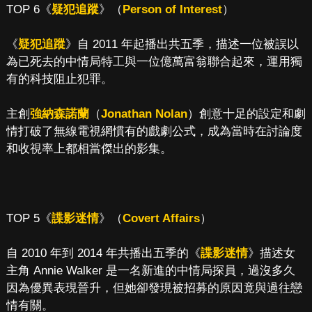
TOP 6《
疑犯追蹤
》（
Person of Interest
）
《
疑犯追蹤
》自 2011 年起播出共五季，描述一位被誤以
為已死去的中情局特工與一位億萬富翁聯合起來，運用獨
有的科技阻止犯罪。
主創
強納森諾蘭
（
Jonathan Nolan
）創意十足的設定和劇
情打破了無線電視網慣有的戲劇公式，成為當時在討論度
和收視率上都相當傑出的影集。
TOP 5《
諜影迷情
》（
Covert Affairs
）
自 2010 年到 2014 年共播出五季的《
諜影迷情
》描述女
主角 Annie Walker 是一名新進的中情局探員，過沒多久
因為優異表現晉升，但她卻發現被招募的原因竟與過往戀
情有關。