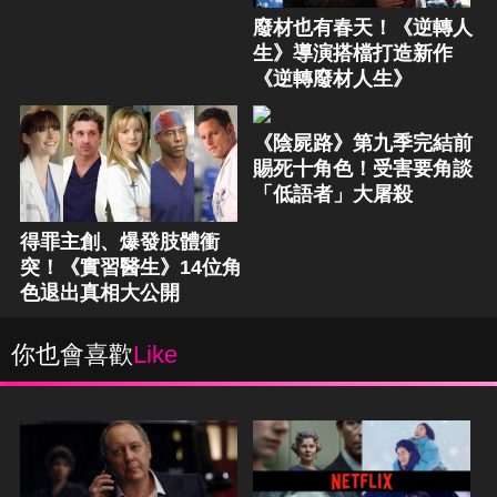
廢材也有春天！《逆轉人
生》導演搭檔打造新作
《逆轉廢材人生》
《陰屍路》第九季完結前
賜死十角色！受害要角談
「低語者」大屠殺
得罪主創、爆發肢體衝
突！《實習醫生》14位角
色退出真相大公開
你也會喜歡
Like