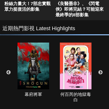
粉絲力量大！7部忠實觀
《良醫墨非》、《閃電
眾力挺復活的影集
俠》即將完結？可能迎來
最終季的8部影集
近期熱門影視 Latest Highlights
幕府將軍
何百芮的地獄毒
白