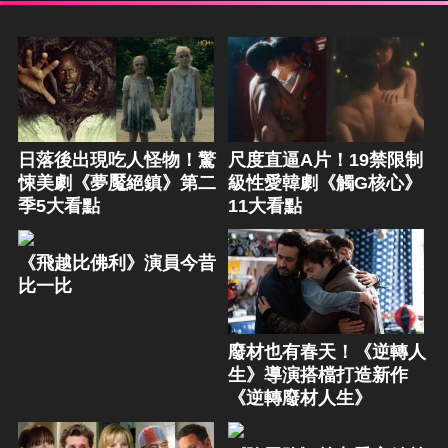
日落後出現吃人怪物！驚
尺度直逼A片！19禁限制
悚美劇《夢魘絕鎮》第二
級性愛韓劇《觸G核心》
季5大看點
11大看點
《飛越比佛利》演員今昔
比一比
廢材也有春天！《逆轉人
生》導演搭檔打造新作
《逆轉廢材人生》