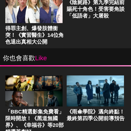
《陰屍路》第九季完結前
賜死十角色！受害要角談
「低語者」大屠殺
得罪主創、爆發肢體衝
突！《實習醫生》14位角
色退出真相大公開
你也會喜歡
Like
「BBC精選影集免費看」
《雨傘學院》邁向終點！
限時開放！《黑道無國
最終第四季公開前導預告
界》、《幸福谷》等20部