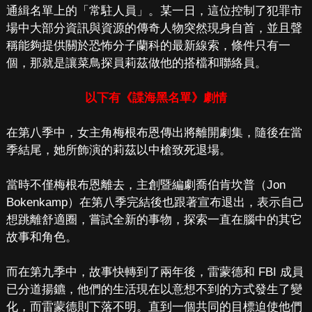
通緝名單上的「常駐人員」。某一日，這位控制了犯罪市
場中大部分資訊與資源的傳奇人物突然現身自首，並且聲
稱能夠提供關於恐怖分子蘭科的最新線索，條件只有一
個，那就是讓菜鳥探員莉茲做他的搭檔和聯絡員。
以下有《諜海黑名單》劇情
在第八季中，女主角梅根布恩傳出將離開劇集，隨後在當
季結尾，她所飾演的莉茲以中槍致死退場。
當時不僅梅根布恩離去，主創暨編劇喬伯肯坎普（Jon
Bokenkamp）在第八季完結後也跟著宣布退出，表示自己
想跳離舒適圈，嘗試全新的事物，探索一直在腦中的其它
故事和角色。
而在第九季中，故事快轉到了兩年後，雷蒙德和 FBI 成員
已分道揚鑣，他們的生活現在以意想不到的方式發生了變
化，而雷蒙德則下落不明。直到一個共同的目標迫使他們