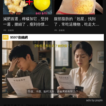
減肥首選，檸檬加它，堅持
腹部脂肪的「剋星」找到
一週，腰細了，瘦到你懷疑
了，常吃這幾物，吃走大肚
人生
囊，瘦出小蠻腰
PR・新素簡
PR・新素簡
9597借錢網
PR
ads by popIn
帳單又來了？ 【9597借錢網】臨時補生活資金就是快！