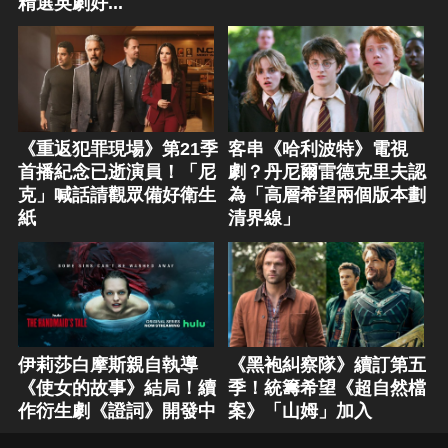
精選英劇好...
《重返犯罪現場》第21季
客串《哈利波特》電視
首播紀念已逝演員！「尼
劇？丹尼爾雷德克里夫認
克」喊話請觀眾備好衛生
為「高層希望兩個版本劃
紙
清界線」
伊莉莎白摩斯親自執導
《黑袍糾察隊》續訂第五
《使女的故事》結局！續
季！統籌希望《超自然檔
作衍生劇《證詞》開發中
案》「山姆」加入