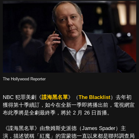
The Hollywood Reporter
NBC 犯罪美劇《
諜海黑名單
》（
The Blacklist
）去年初
獲得第十季續訂，如今在全新一季即將播出前，電視網宣
布此季將是全劇最終季，將於 2 月 26 日首播。
《諜海黑名單》由詹姆斯史派德（James Spader）主
演，描述號稱「紅魔」的雷蒙德一直以來都是聯邦調查局