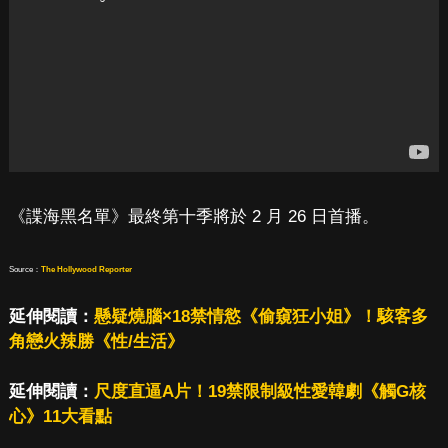
《諜海黑名單》最終第十季將於 2 月 26 日首播。
Source：
The Hollywood Reporter
延伸閱讀：
懸疑燒腦×18禁情慾《偷窺狂小姐》！駭客多
角戀火辣勝《性/生活》
延伸閱讀：
尺度直逼A片！19禁限制級性愛韓劇《觸G核
心》11大看點