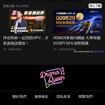
深入了解
觀看次數 304,358次
伴侶和妳一起預防HPV，才
009829掌握AI關鍵 大華韓國
有資格說愛妳！
KOSPI 50今強勢開募
PR・台灣癌症基金會
PR・大華銀全能行銷方案
Recommended by
關於我們
服務條款
隱私政策
聯繫我們