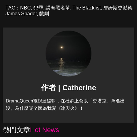
TAG：
NBC
,
犯罪
,
諜海黑名單
,
The Blacklist
,
詹姆斯史派德
,
James Spader
,
戲劇
作者 | Catherine
DramaQueen電視迷編輯，在社群上會以「史塔克」為名出
沒。為什麼呢？因為我愛《冰與火》！
熱門文章
Hot News