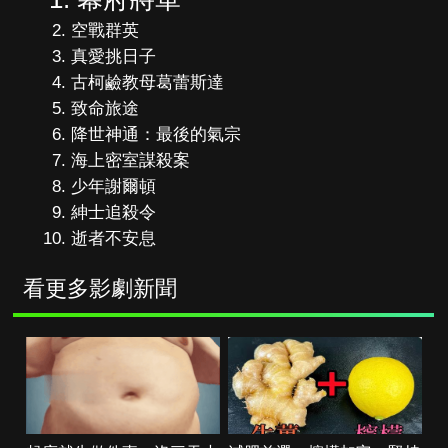
空戰群英
真愛挑日子
古柯鹼教母葛蕾斯達
致命旅途
降世神通：最後的氣宗
海上密室謀殺案
少年謝爾頓
紳士追殺令
逝者不安息
看更多影劇新聞