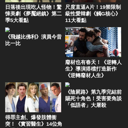
日落後出現吃人怪物！驚
尺度直逼A片！19禁限制
悚美劇《夢魘絕鎮》第二
級性愛韓劇《觸G核心》
季5大看點
11大看點
《飛越比佛利》演員今昔
比一比
廢材也有春天！《逆轉人
生》導演搭檔打造新作
《逆轉廢材人生》
《陰屍路》第九季完結前
賜死十角色！受害要角談
「低語者」大屠殺
得罪主創、爆發肢體衝
突！《實習醫生》14位角