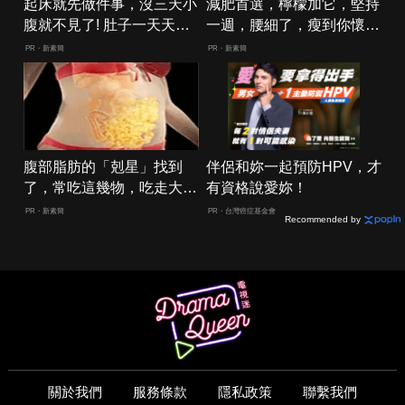
起床就先做件事，沒三天小
減肥首選，檸檬加它，堅持
腹就不見了! 肚子一天天變
一週，腰細了，瘦到你懷疑
小！
人生
PR・新素簡
PR・新素簡
腹部脂肪的「剋星」找到
伴侶和妳一起預防HPV，才
了，常吃這幾物，吃走大肚
有資格說愛妳！
囊，瘦出小蠻腰
PR・新素簡
PR・台灣癌症基金會
Recommended by
關於我們
服務條款
隱私政策
聯繫我們