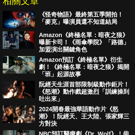
相關文章
《怪奇物語》最終第五季開拍！
「麥克」曝演員還不知道結局
Amazon《終極名單：暗夜之狼》
曝新卡司！《雨傘學院》「路德」
加盟演出關鍵角色
Amazon預訂《終極名單》衍生
劇！《終極名單：暗夜之狼》揭開
「班」起源故事
阮經天生涯首部限制級動作鉅片！
《怒潮》動作戲超激烈「訓練操到
吐出來」
2024開春最強華語動作片《怒
潮》！阮經天、王大陸、張家輝三
方對決
NBC預訂醫療劇《Dr. Wolf》！柴