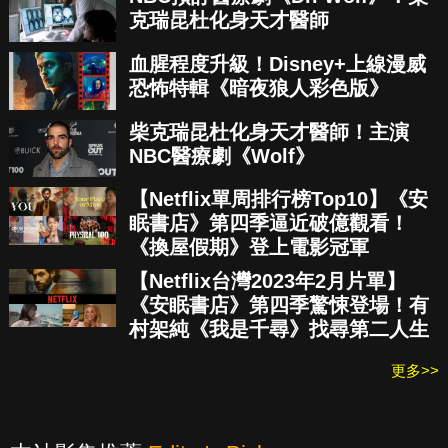
克瑞昆杜化身天才醫師
血腥程度升級！Disney+上線漫威
恐怖特輯《暗夜狼人彩色版》
柴克瑞昆杜化身天才醫師！主演
NBC醫療劇《Wolf》
【Netflix單周排行榜Top10】《安
眠書店》第四季逼近破億觀看！
《換屋假期》登上電影冠軍
【Netflix台灣2023年2月片單】
《安眠書店》第四季驚悚登場！有
村架純《我是千尋》找尋第二人生
更多>>