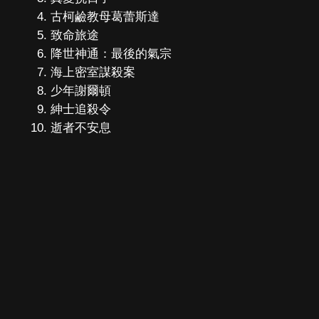
古柯鹼教母葛蕾斯達
致命旅途
降世神通：最後的氣宗
海上密室謀殺案
少年謝爾頓
紳士追殺令
逝者不安息