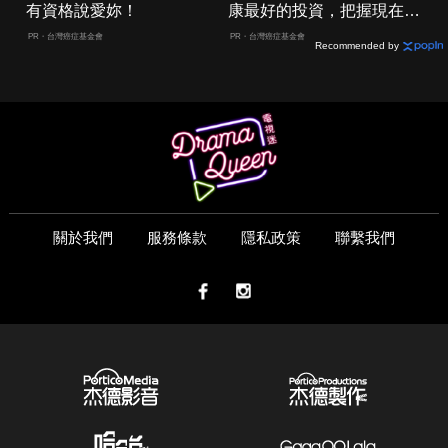
有資格說愛妳！
康最好的投資，把握現在不
嫌晚！
PR・台灣癌症基金會
PR・台灣癌症基金會
Recommended by
關於我們
服務條款
隱私政策
聯繫我們