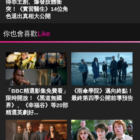
得罪主創、爆發肢體衝
突！《實習醫生》14位角
色退出真相大公開
你也會喜歡
Like
「BBC精選影集免費看」
《雨傘學院》邁向終點！
限時開放！《黑道無國
最終第四季公開前導預告
界》、《幸福谷》等20部
精選英劇好...