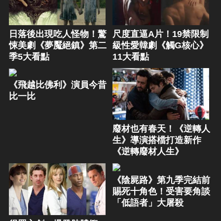
日落後出現吃人怪物！驚
尺度直逼A片！19禁限制
悚美劇《夢魘絕鎮》第二
級性愛韓劇《觸G核心》
季5大看點
11大看點
《飛越比佛利》演員今昔
比一比
廢材也有春天！《逆轉人
生》導演搭檔打造新作
《逆轉廢材人生》
《陰屍路》第九季完結前
賜死十角色！受害要角談
「低語者」大屠殺