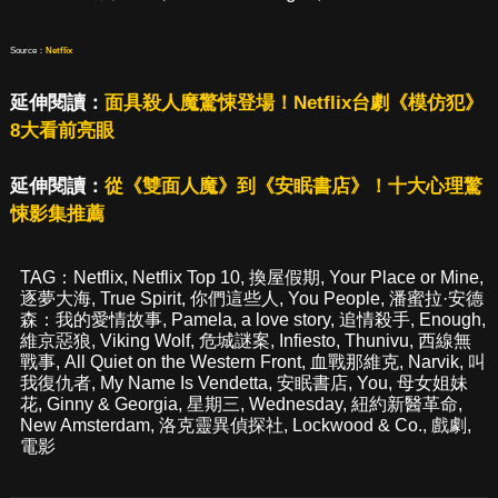
Source：
Netflix
延伸閱讀：
面具殺人魔驚悚登場！Netflix台劇《模仿犯》
8大看前亮眼
延伸閱讀：
從《雙面人魔》到《安眠書店》！十大心理驚
悚影集推薦
TAG：
Netflix
,
Netflix Top 10
,
換屋假期
,
Your Place or Mine
,
逐夢大海
,
True Spirit
,
你們這些人
,
You People
,
潘蜜拉·安德
森：我的愛情故事
,
Pamela
,
a love story
,
追情殺手
,
Enough
,
維京惡狼
,
Viking Wolf
,
危城謎案
,
Infiesto
,
Thunivu
,
西線無
戰事
,
All Quiet on the Western Front
,
血戰那維克
,
Narvik
,
叫
我復仇者
,
My Name Is Vendetta
,
安眠書店
,
You
,
母女姐妹
花
,
Ginny & Georgia
,
星期三
,
Wednesday
,
紐約新醫革命
,
New Amsterdam
,
洛克靈異偵探社
,
Lockwood & Co.
,
戲劇
,
電影