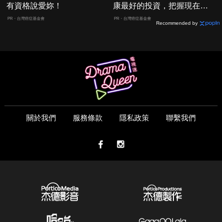
有資格說愛妳！
康最好的投資，把握現在不
嫌晚！
PR・台灣癌症基金會
PR・台灣癌症基金會
Recommended by
關於我們
服務條款
隱私政策
聯繫我們