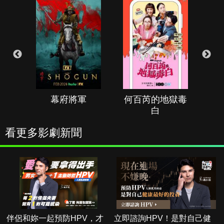
幕府將軍
何百芮的地獄毒
白
看更多影劇新聞
伴侶和妳一起預防HPV，才
立即諮詢HPV！是對自己健