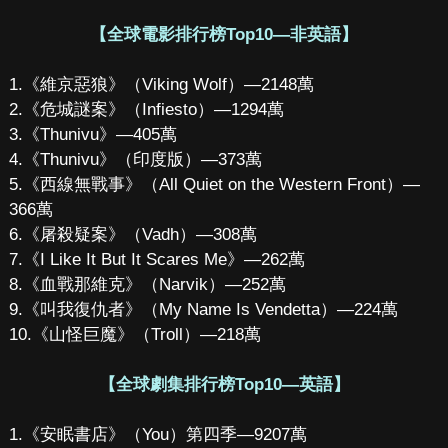
【全球電影排行榜Top10—非英語】
1.《維京惡狼》（Viking Wolf）—2148萬
2.《危城謎案》（Infiesto）—1294萬
3.《Thunivu》—405萬
4.《Thunivu》（印度版）—373萬
5.《西線無戰事》（All Quiet on the Western Front）—
366萬
6.《屠殺疑案》（Vadh）—308萬
7.《I Like It But It Scares Me》—262萬
8.《血戰那維克》（Narvik）—252萬
9.《叫我復仇者》（My Name Is Vendetta）—224萬
10.《山怪巨魔》（Troll）—218萬
【全球劇集排行榜Top10—英語】
1.《安眠書店》（You）第四季—9207萬