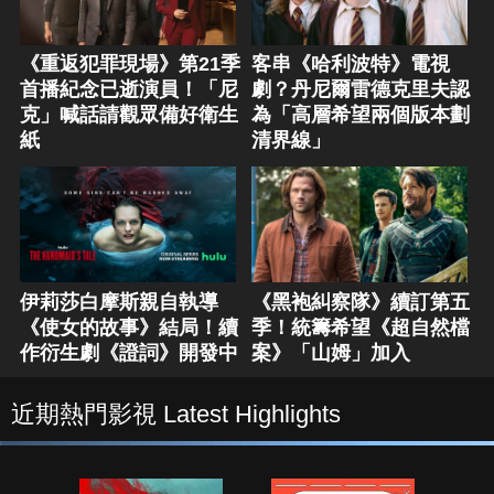
《重返犯罪現場》第21季
客串《哈利波特》電視
首播紀念已逝演員！「尼
劇？丹尼爾雷德克里夫認
克」喊話請觀眾備好衛生
為「高層希望兩個版本劃
紙
清界線」
伊莉莎白摩斯親自執導
《黑袍糾察隊》續訂第五
《使女的故事》結局！續
季！統籌希望《超自然檔
作衍生劇《證詞》開發中
案》「山姆」加入
近期熱門影視 Latest Highlights