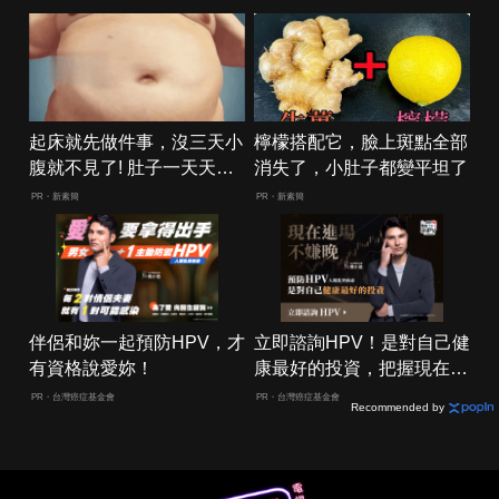
起床就先做件事，沒三天小
檸檬搭配它，臉上斑點全部
腹就不見了! 肚子一天天變
消失了，小肚子都變平坦了
小！
PR・新素簡
PR・新素簡
伴侶和妳一起預防HPV，才
立即諮詢HPV！是對自己健
有資格說愛妳！
康最好的投資，把握現在不
嫌晚！
PR・台灣癌症基金會
PR・台灣癌症基金會
Recommended by