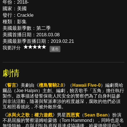
年份：2018-
國家：美國
發行：Crackle
種類：影集
美國最新季數：第二季
美國首播日期：2018.03.08
美國最新季首播日期：2019.02.21
我要評分
劇情
《
誓言
》美劇由《
檀島警騎2.0
》（
Hawaii Five-0
）編劇喬哈
爾品（Joe Halpin）主創、編劇，饒舌歌手「五角」擔任執行
製作。故事描述發誓保衛人民安全的警察們為了自身利益參
與非法活動，隨著與幫派牽涉的程度越深，腐敗的他們必須
互相照看彼此，不被外敵所傷。
《
冰與火之歌：權力遊戲
》男星
西恩賓
（
Sean Bean
）扮演
不易屈服的警察湯姆哈蒙德（Tom Hammond），同時也是名
無情領袖，在與 FBI 臥底探員達成協議後，哈蒙德發現自己