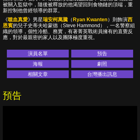
被關入監獄中，隨後被釋放的他渴望回到食物鏈的頂端，重
新控制他曾經領導的群眾。
《
噬血真愛
》男星
瑞安柯萬騰
（
Ryan Kwanten
）則飾演
西
恩賓
的兒子史蒂夫哈蒙德（Steve Hammond），一名警察組
織的領導，個性冷酷、務實，有著菁英戰術員擁有的直覺反
應，對於最親密的家人以及團隊極度重視。
演員名單
預告
海報
劇照
相關文章
台灣播出訊息
預告