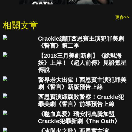
更多>>
相關文章
Crackle續訂西恩賓主演犯罪美劇
《誓言》第二季
【2018三月美劇新劇】《詭魅海
妖》上岸！《超人前傳》見證氪星
傳說
警界老大出獄！西恩賓主演犯罪美
劇《誓言》新版預告上線
西恩賓演繹腐敗警察！Crackle犯
罪美劇《誓言》前導預告上線
《噬血真愛》瑞安柯萬騰加盟
Crackle犯罪新劇《The Oath》
《冰與火之歌》西恩賓主演