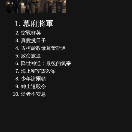
幕府將軍
空戰群英
真愛挑日子
古柯鹼教母葛蕾斯達
致命旅途
降世神通：最後的氣宗
海上密室謀殺案
少年謝爾頓
紳士追殺令
逝者不安息