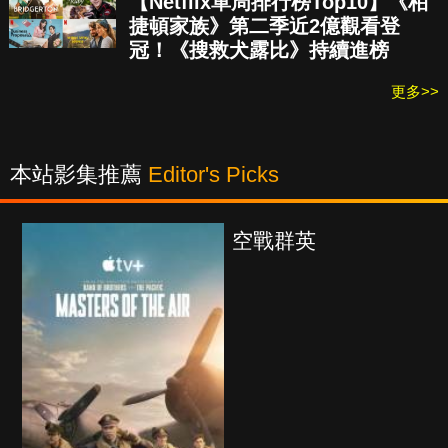
【Netflix單周排行榜Top10】《柏
捷頓家族》第二季近2億觀看登
冠！《搜救犬露比》持續進榜
更多>>
本站影集推薦
Editor's Picks
空戰群英