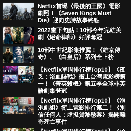
Netflix首曝《最後的王國》電影
劇照！《Seven Kings Must
Die》迎向史詩故事終點
2022畫下句點！10部今年完結美
劇《絕命律師》好評奪冠
10部中世紀影集推薦！《維京傳
奇》、《白皇后》系列全上榜
【Netflix單周排行榜Top10】《夜
叉：浴血諜戰》衝上台灣電影榜第
一！《菁英殺機》第五季全球非英
語劇集登冠
【Netflix單周排行榜Top10】《泡
泡劇組》衝上電影排行第二！《別
信任何人：虛擬貨幣懸案》揭開離
奇死亡事件