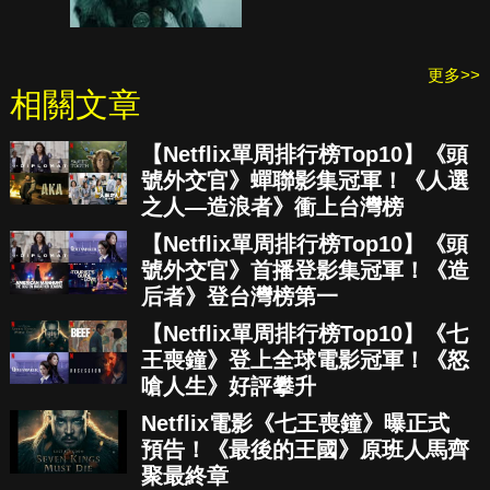
更多>>
相關文章
【Netflix單周排行榜Top10】《頭
號外交官》蟬聯影集冠軍！《人選
之人—造浪者》衝上台灣榜
【Netflix單周排行榜Top10】《頭
號外交官》首播登影集冠軍！《造
后者》登台灣榜第一
【Netflix單周排行榜Top10】《七
王喪鐘》登上全球電影冠軍！《怒
嗆人生》好評攀升
Netflix電影《七王喪鐘》曝正式
預告！《最後的王國》原班人馬齊
聚最終章