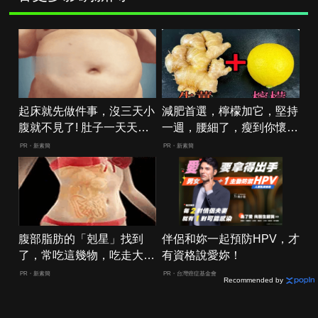
起床就先做件事，沒三天小
減肥首選，檸檬加它，堅持
腹就不見了! 肚子一天天變
一週，腰細了，瘦到你懷疑
小！
人生
PR・新素簡
PR・新素簡
腹部脂肪的「剋星」找到
伴侶和妳一起預防HPV，才
了，常吃這幾物，吃走大肚
有資格說愛妳！
囊，瘦出小蠻腰
PR・新素簡
PR・台灣癌症基金會
Recommended by