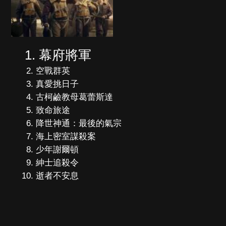
幕府將軍
空戰群英
真愛挑日子
古柯鹼教母葛蕾斯達
致命旅途
降世神通：最後的氣宗
海上密室謀殺案
少年謝爾頓
紳士追殺令
逝者不安息