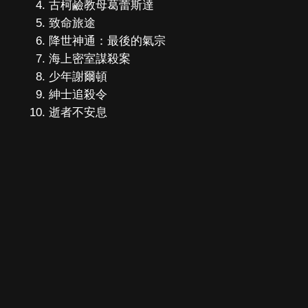
古柯鹼教母葛蕾斯達
致命旅途
降世神通：最後的氣宗
海上密室謀殺案
少年謝爾頓
紳士追殺令
逝者不安息