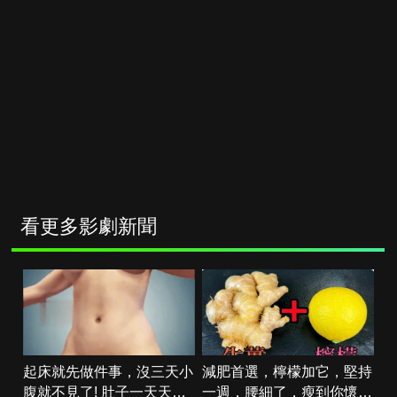
看更多影劇新聞
起床就先做件事，沒三天小
減肥首選，檸檬加它，堅持
腹就不見了! 肚子一天天變
一週，腰細了，瘦到你懷疑