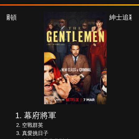
紳士追殺令
幕府將軍
空戰群英
真愛挑日子