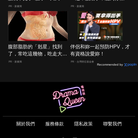
小！
人生
PR・新素簡
PR・新素簡
腹部脂肪的「剋星」找到
伴侶和妳一起預防HPV，才
了，常吃這幾物，吃走大肚
有資格說愛妳！
囊，瘦出小蠻腰
PR・新素簡
PR・台灣癌症基金會
Recommended by
關於我們
服務條款
隱私政策
聯繫我們