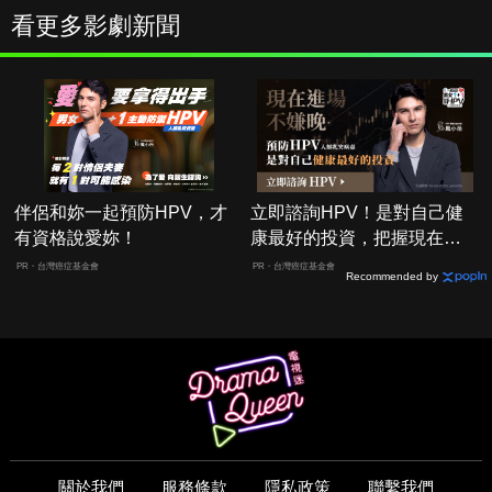
看更多影劇新聞
伴侶和妳一起預防HPV，才
立即諮詢HPV！是對自己健
有資格說愛妳！
康最好的投資，把握現在不
嫌晚！
PR・台灣癌症基金會
PR・台灣癌症基金會
Recommended by
關於我們
服務條款
隱私政策
聯繫我們