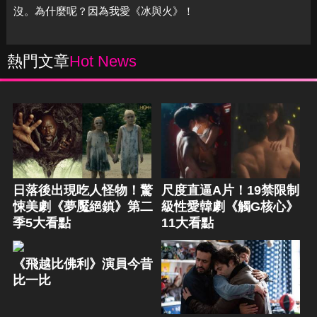
沒。為什麼呢？因為我愛《冰與火》！
熱門文章
Hot News
日落後出現吃人怪物！驚
尺度直逼A片！19禁限制
悚美劇《夢魘絕鎮》第二
級性愛韓劇《觸G核心》
季5大看點
11大看點
《飛越比佛利》演員今昔
比一比