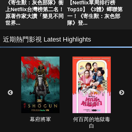
《寄生獸：灰色部隊》衝
【Netflix單周排行榜
上Netflix台灣榜第二名！
Top10】《3體》蟬聯第
原著作家大讚「樂見不同
一！《寄生獸：灰色部
世界...
隊》登...
近期熱門影視 Latest Highlights
幕府將軍
何百芮的地獄毒
白