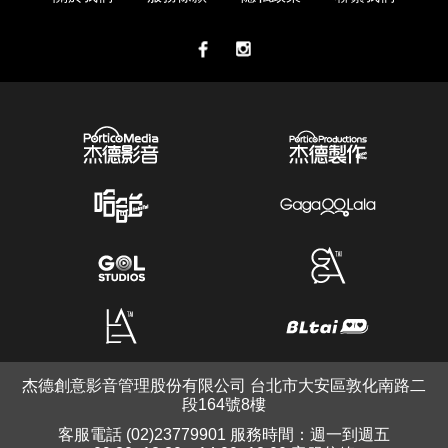
杰德創意影音管理股份有限公司 台北市大安區敦化南路二
段164號8樓
客服電話 (02)23779901 服務時間：週一到週五