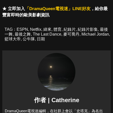
★ 立即加入
「DramaQueen電視迷」LINE好友
，給你最
豐富即時的歐美影劇資訊
TAG：
ESPN
,
Netflix
,
緯來
,
體育
,
紀錄片
,
紀錄片影集
,
最後
一舞
,
最後之舞
,
The Last Dance
,
麥可喬丹
,
Michael Jordan
,
籃球大帝
,
公牛隊
,
日期
作者 | Catherine
DramaQueen電視迷編輯，在社群上會以「史塔克」為名出