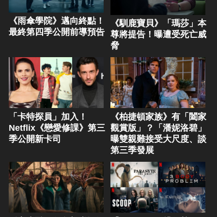
《雨傘學院》邁向終點！
《馴鹿寶貝》「瑪莎」本
最終第四季公開前導預告
尊將提告！曝遭受死亡威
脅
「卡特探員」加入！
《柏捷頓家族》有「闔家
Netflix《戀愛修課》第三
觀賞版」？「潘妮洛碧」
季公開新卡司
曝雙親難接受大尺度、談
第三季發展