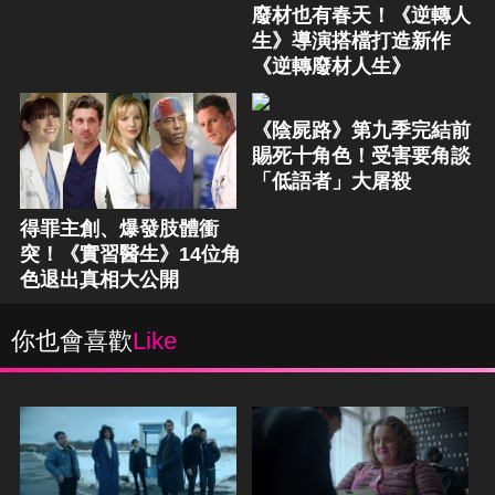
廢材也有春天！《逆轉人
生》導演搭檔打造新作
《逆轉廢材人生》
《陰屍路》第九季完結前
賜死十角色！受害要角談
「低語者」大屠殺
得罪主創、爆發肢體衝
突！《實習醫生》14位角
色退出真相大公開
你也會喜歡
Like