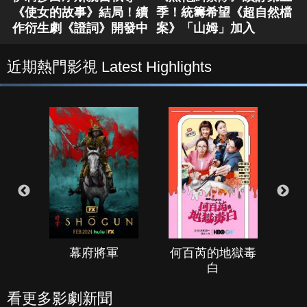
《使女的故事》結局！續
季！統籌希望《超自然檔
作衍生劇《證詞》開發中
案》「山姆」加入
近期熱門影視 Latest Highlights
幕府將軍
何百芮的地獄毒
白
看更多影劇新聞