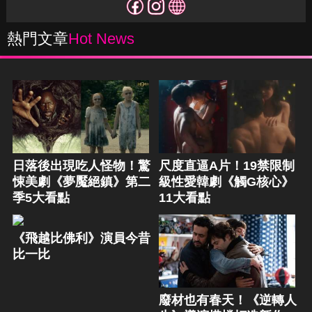
熱門文章
Hot News
日落後出現吃人怪物！驚
尺度直逼A片！19禁限制
悚美劇《夢魘絕鎮》第二
級性愛韓劇《觸G核心》
季5大看點
11大看點
《飛越比佛利》演員今昔
比一比
廢材也有春天！《逆轉人