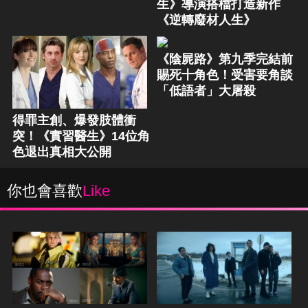
生》導演搭檔打造新作
《逆轉廢材人生》
《陰屍路》第九季完結前
賜死十角色！受害要角談
「低語者」大屠殺
得罪主創、爆發肢體衝
突！《實習醫生》14位角
色退出真相大公開
你也會喜歡
Like