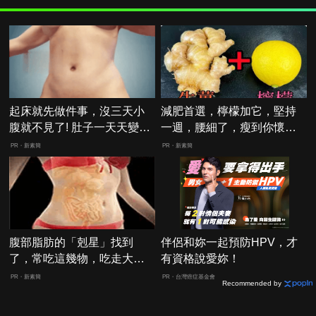
起床就先做件事，沒三天小
減肥首選，檸檬加它，堅持
腹就不見了! 肚子一天天變
一週，腰細了，瘦到你懷疑
小！
人生
PR・新素簡
PR・新素簡
腹部脂肪的「剋星」找到
伴侶和妳一起預防HPV，才
了，常吃這幾物，吃走大肚
有資格說愛妳！
囊，瘦出小蠻腰
PR・新素簡
PR・台灣癌症基金會
Recommended by