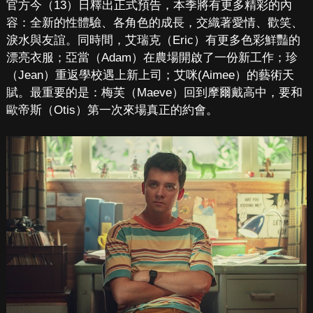
官方今（13）日釋出正式預告，本季將有更多精彩的內
容：全新的性體驗、各角色的成長，交織著愛情、歡笑、
淚水與友誼。同時間，艾瑞克（Eric）有更多色彩鮮豔的
漂亮衣服；亞當（Adam）在農場開啟了一份新工作；珍
（Jean）重返學校遇上新上司；艾咪(Aimee）的藝術天
賦。最重要的是：梅芙（Maeve）回到摩爾戴高中，要和
歐帝斯（Otis）第一次來場真正的約會。