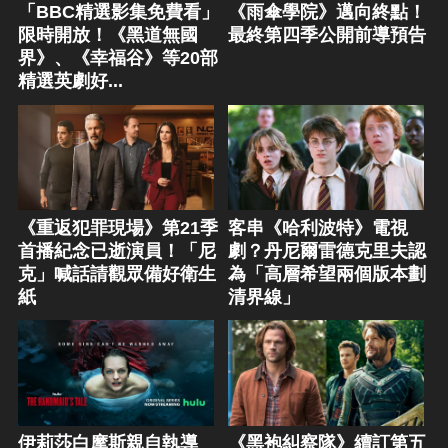
「BBC精選影集免費看」
《雨傘學院》邁向終點！
限時開放！《黑道無國
最終第四季公開前導預告
界》、《幸福谷》等20部
精選英劇好...
《重返犯罪現場》第21季
客串《哈利波特》電視
首播紀念已逝演員！「尼
劇？丹尼爾雷德克里夫認
克」喊話請觀眾備好衛生
為「高層希望兩個版本劃
紙
清界線」
伊莉莎白摩斯親自執導
《黑袍糾察隊》續訂第五