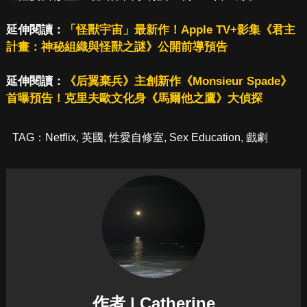
延伸閱讀：
「怪獸宇宙」最新作！Apple TV+影集《君主
計畫：神秘組織與怪獸之謎》公開前導預告
延伸閱讀：
《后翼棄兵》主創新作《Monsieur Spade》
首曝預告！克里夫歐文化身《馬爾他之鷹》大偵探
TAG：
Netflix
,
英國
,
性愛自修室
,
Sex Education
,
戲劇
作者 | Catherine