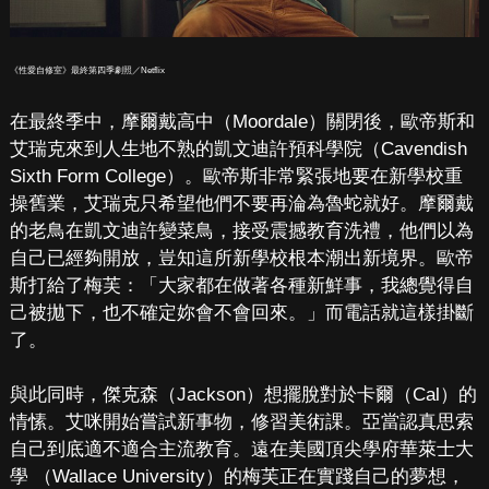
《性愛自修室》最終第四季劇照／Netflix
在最終季中，摩爾戴高中（Moordale）關閉後，歐帝斯和
艾瑞克來到人生地不熟的凱文迪許預科學院（Cavendish
Sixth Form College）。歐帝斯非常緊張地要在新學校重
操舊業，艾瑞克只希望他們不要再淪為魯蛇就好。摩爾戴
的老鳥在凱文迪許變菜鳥，接受震撼教育洗禮，他們以為
自己已經夠開放，豈知這所新學校根本潮出新境界。歐帝
斯打給了梅芙：「大家都在做著各種新鮮事，我總覺得自
己被拋下，也不確定妳會不會回來。」而電話就這樣掛斷
了。
與此同時，傑克森（Jackson）想擺脫對於卡爾（Cal）的
情愫。艾咪開始嘗試新事物，修習美術課。亞當認真思索
自己到底適不適合主流教育。遠在美國頂尖學府華萊士大
學 （Wallace University）的梅芙正在實踐自己的夢想，