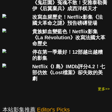
《鬼莊園》冤魂不散！安雅泰勒喬
伊《后翼棄兵》成西洋棋天才
改寫血腥歷史！Netflix影集《法
國大革命之謎》預告磅礡登場
貴族鮮血變藍色！Netflix影集
《La Révolution》改寫法國大革
命歷史
停在第一季最好！12部越出越糟
的影集
Netflix《I 島》IMDb評分4.2！七
部仿效《Lost檔案》卻失敗的美
劇
更多>>
本站影集推薦
Editor's Picks