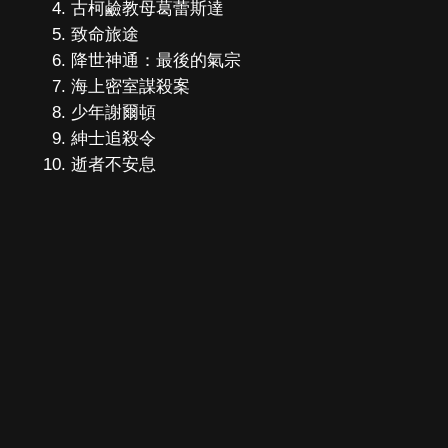
古柯鹼教母葛蕾斯達
致命旅途
降世神通：最後的氣宗
海上密室謀殺案
少年謝爾頓
紳士追殺令
逝者不安息