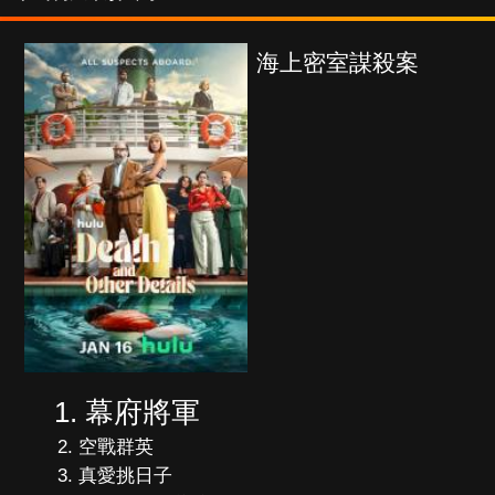
密室謀殺案
少年謝爾
幕府將軍
空戰群英
真愛挑日子