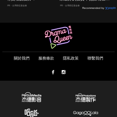
嫌晚！
PR・台灣癌症基金會
PR・台灣癌症基金會
Recommended by
關於我們
服務條款
隱私政策
聯繫我們