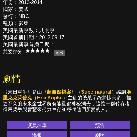
年份：2012-2014
國家：美國
發行：NBC
種類：影集
美國最新季數：共兩季
美國首播日期：2012.09.17
美國最新季首播日期：
我要評分
劇情
《末日重生》是由《
超自然檔案
》（
Supernatural
）編劇
埃
里克克萊普克
（
Eric Kripke
）主創的後啟示錄驚悚美劇，描
述不久的未來全世界所有能量都神秘消失，這讓一群倖存者
得用雙手與智慧來努力生存並尋找他們所愛的人。
演員名單
預告
海報
劇照