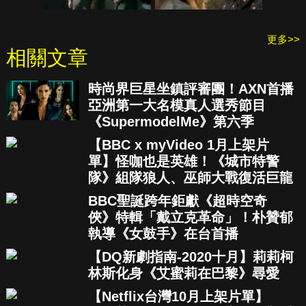
更多>>
相關文章
時尚界巨星坐鎮評審團！AXN首播
亞洲第一大名模真人選秀節目
《SupermodelMe》第六季
【BBC x myVideo 1月上架片
單】怪咖也是英雄！《城市特警
隊》組隊狼人、巫師大戰復活巨龍
BBC聖誕跨年鉅獻《超時空奇
俠》特輯「戴立克革命」！朴贊郁
執導《女鼓手》在台首播
【DQ新劇指南-2020十月】莉莉柯
林斯化身《艾蜜莉在巴黎》尋愛
【Netflix台灣10月上架片單】