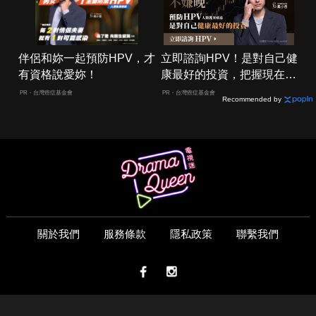
伴侶和妳一起預防HPV，才
立即諮詢HPV！是對自己健
有資格說愛妳！
康最好的投資，把握現在不
嫌晚！
PR・台灣癌症基金會
PR・台灣癌症基金會
Recommended by
關於我們
服務條款
隱私政策
聯繫我們