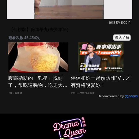
ads by popIn
【仙桃牌】保血平丸(去羚羊角)
深入了解
觀看次數 45,454次
腹部脂肪的「剋星」找到
伴侶和妳一起預防HPV，才
了，常吃這幾物，吃走大肚
有資格說愛妳！
囊，瘦出小蠻腰
PR・新素簡
PR・台灣癌症基金會
Recommended by