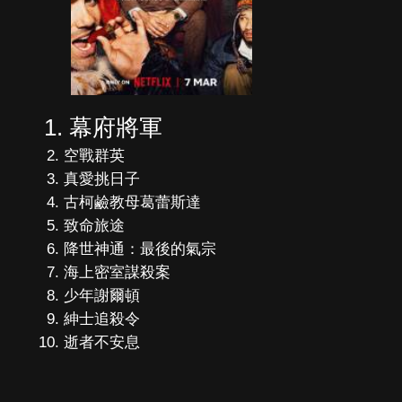
幕府將軍
空戰群英
真愛挑日子
古柯鹼教母葛蕾斯達
致命旅途
降世神通：最後的氣宗
海上密室謀殺案
少年謝爾頓
紳士追殺令
逝者不安息