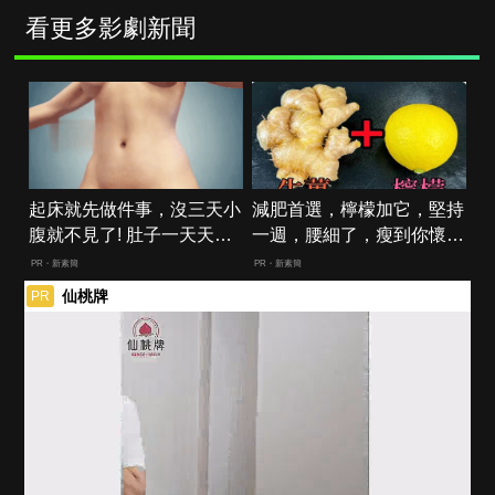
看更多影劇新聞
起床就先做件事，沒三天小
減肥首選，檸檬加它，堅持
腹就不見了! 肚子一天天變
一週，腰細了，瘦到你懷疑
小！
人生
PR・新素簡
PR・新素簡
仙桃牌
PR