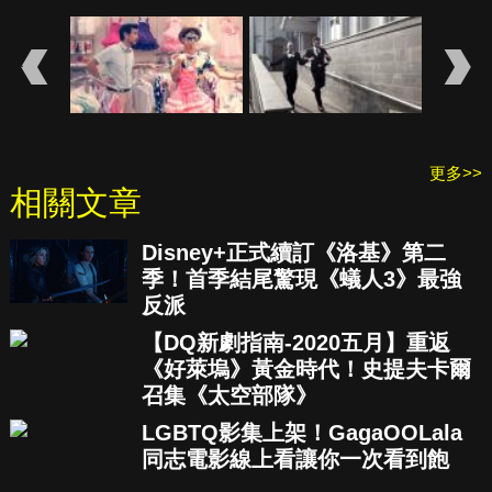
更多>>
相關文章
Disney+正式續訂《洛基》第二
季！首季結尾驚現《蟻人3》最強
反派
【DQ新劇指南-2020五月】重返
《好萊塢》黃金時代！史提夫卡爾
召集《太空部隊》
LGBTQ影集上架！GagaOOLala
同志電影線上看讓你一次看到飽