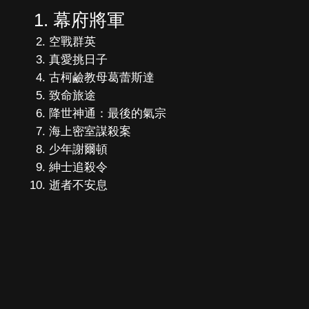
幕府將軍
空戰群英
真愛挑日子
古柯鹼教母葛蕾斯達
致命旅途
降世神通：最後的氣宗
海上密室謀殺案
少年謝爾頓
紳士追殺令
逝者不安息