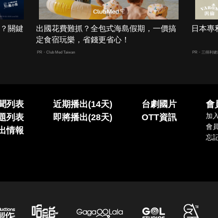
男？關鍵
出國花費難抓？全包式海島假期，一價搞
日本專
定食宿玩樂，省錢更省心！
PR・Club Med Taiwan
PR・三得利
聞列表
近期播出(14天)
台劇國片
會
加
題列表
即將播出(28天)
OTT資訊
會
出情報
忘