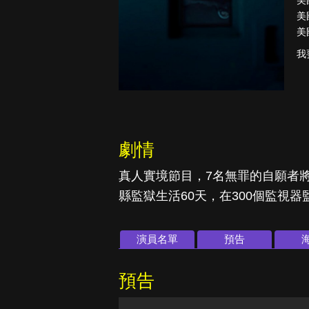
美
美
美
我
真愛挑日子
古柯鹼教母
蕾斯達
劇情
真人實境節目，7名無罪的自願者
縣監獄生活60天，在300個監視
演員名單
預告
預告