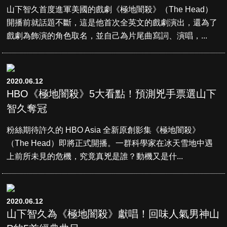
山下智久首度進軍美國的戲劇《極地闇殺》（The Head）
開播前就話題不斷，這是他首次全英文的戲劇演出，還為了
戲劇為飾演的角色取名，並自己為片尾曲寫詞、演唱，...
2020.06.12
HBO《極地闇殺》5大看點！預測兇手票選山下
智久奪冠
粉絲期待許久的 HBO Asia 全新原創影集《極地闇殺》
（The Head）即將正式開播。一群科學家在冰天雪地中遇
上前所未見的危機，究竟真兇是誰？動機又是什...
2020.06.12
山下智久為《極地闇殺》獻唱！回味人氣男神山