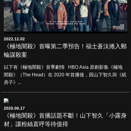
2022.12.02
《極地闇殺》首曝第二季預告！福士蒼汰捲入郵
輪謀殺案
以下有《極地闇殺》首季劇情 HBO Asia 原創影集《極地
闇殺》（The Head）在 2020 年首播後，因山下智久與《紙
房子》...
2020.06.17
《極地闇殺》首播話題不斷！山下智久「小露身
材」讓粉絲直呼等待值得