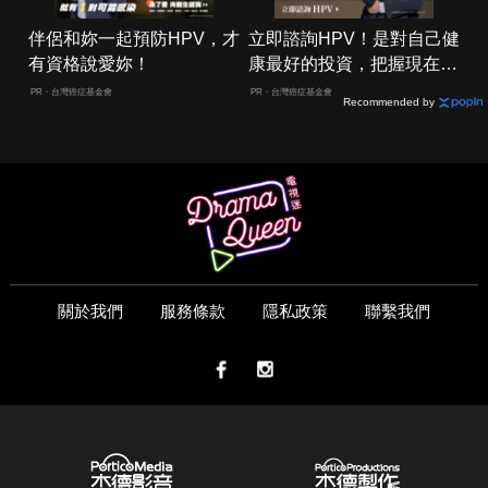
伴侶和妳一起預防HPV，才
立即諮詢HPV！是對自己健
有資格說愛妳！
康最好的投資，把握現在不
嫌晚！
PR・台灣癌症基金會
PR・台灣癌症基金會
Recommended by
關於我們
服務條款
隱私政策
聯繫我們