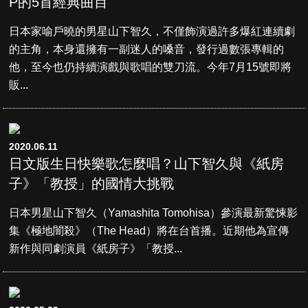
P的5首經典曲目
日本家喻戶曉的男星山下智久，不僅飾演過許多爆紅連續劇
的主角，本身還擁有一副迷人的嗓音，發行過數張專輯的
他，至今也仍持續演戲與歌唱的雙刀流。今年7月15號即將
販...
2020.06.11
日文版生日快樂歌怎麼唱？山下智久與《紙房
子》「教授」的國情大挑戰
日本男星山下智久（Yamashita Tomohisa）參演最新驚悚影
集《極地闇殺》（The Head）將在台首播。近期他為宣傳
新作與同劇演員《紙房子》「教授...