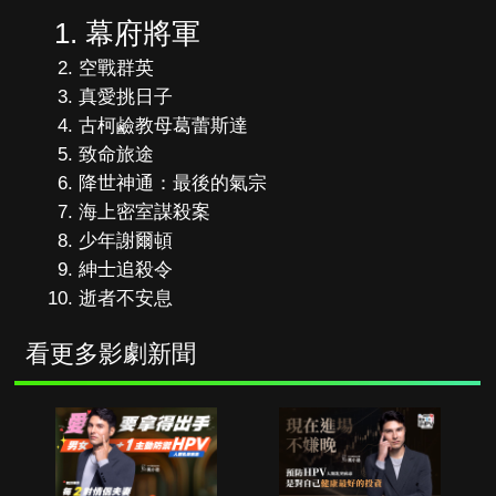
幕府將軍
空戰群英
真愛挑日子
古柯鹼教母葛蕾斯達
致命旅途
降世神通：最後的氣宗
海上密室謀殺案
少年謝爾頓
紳士追殺令
逝者不安息
看更多影劇新聞