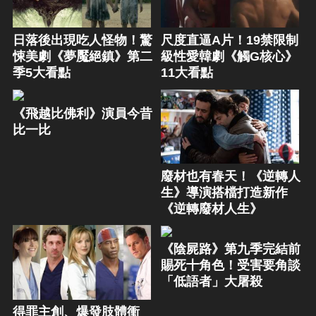
日落後出現吃人怪物！驚
尺度直逼A片！19禁限制
悚美劇《夢魘絕鎮》第二
級性愛韓劇《觸G核心》
季5大看點
11大看點
《飛越比佛利》演員今昔
比一比
廢材也有春天！《逆轉人
生》導演搭檔打造新作
《逆轉廢材人生》
《陰屍路》第九季完結前
賜死十角色！受害要角談
「低語者」大屠殺
得罪主創、爆發肢體衝