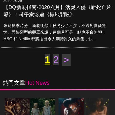
2020.05.29
【DQ新劇指南-2020六月】活屍入侵《新死亡片
場》！科學家慘遭《極地闇殺》
來到夏季時分，新劇明顯比秋冬少了不少，不過對喜愛驚
悚、恐怖類型的觀眾來說，這個月可是一點也不會無聊！
HBO 和 Netflix 都將推出令人期待許久的劇集，快...
1
2
>
熱門文章
Hot News