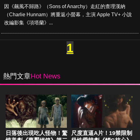
因《飆風不歸路》（Sons of Anarchy）走紅的查理漢納
（Charlie Hunnam）將重返小螢幕，主演 Apple TV+ 小說
改編影集《項塔蘭》...
1
熱門文章
Hot News
日落後出現吃人怪物！驚
尺度直逼A片！19禁限制