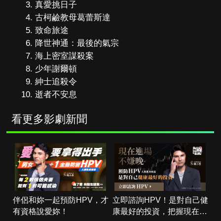
真愛挑日子
古柯鹼教母葛蕾斯達
致命旅途
降世神通：最後的氣宗
海上密室謀殺案
少年謝爾頓
紳士追殺令
逝者不安息
看更多影劇新聞
伴侶和妳一起預防HPV，才
立即諮詢HPV！是對自己健
有資格說愛妳！
康最好的投資，把握現在不