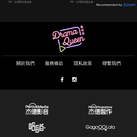
嫌晚！
PR・台灣癌症基金會
PR・台灣癌症基金會
Recommended by
關於我們
服務條款
隱私政策
聯繫我們