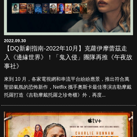
2022.09.30
【DQ新劇指南-2022年10月】克蘿伊摩蕾茲走
入《邊緣世界》！「鬼入侵」團隊再推《午夜故
事社》
來到 10 月，各家電視網和串流平台紛紛應景，推出符合萬
聖節氣氛的恐怖新作，Netflix 攜手奧斯卡最佳導演吉勒摩戴
托羅打造《吉勒摩戴托羅之珍奇櫃》外，再度...