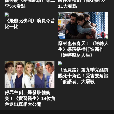
悚美劇《夢魘絕鎮》第二
級性愛韓劇《觸G核心》
季5大看點
11大看點
《飛越比佛利》演員今昔
比一比
廢材也有春天！《逆轉人
生》導演搭檔打造新作
《逆轉廢材人生》
《陰屍路》第九季完結前
賜死十角色！受害要角談
「低語者」大屠殺
得罪主創、爆發肢體衝
突！《實習醫生》14位角
色退出真相大公開