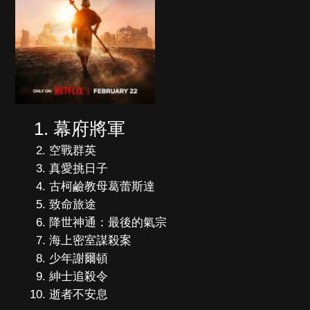
幕府將軍
空戰群英
真愛挑日子
古柯鹼教母葛蕾斯達
致命旅途
降世神通：最後的氣宗
海上密室謀殺案
少年謝爾頓
紳士追殺令
逝者不安息