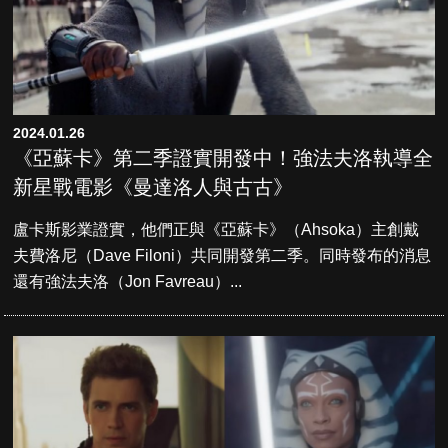
2024.01.26
《亞蘇卡》第二季證實開發中！強法夫洛執導全
新星戰電影《曼達洛人與古古》
盧卡斯影業證實，他們正與《亞蘇卡》（Ahsoka）主創戴
夫費洛尼（Dave Filoni）共同開發第二季。同時發布的消息
還有強法夫洛（Jon Favreau）...