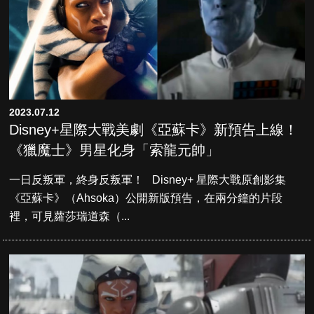
2023.07.12
Disney+星際大戰美劇《亞蘇卡》新預告上線！
《獵魔士》男星化身「索龍元帥」
一日反叛軍，終身反叛軍！ Disney+ 星際大戰原創影集
《亞蘇卡》（Ahsoka）公開新版預告，在兩分鐘的片段
裡，可見蘿莎瑞道森（...