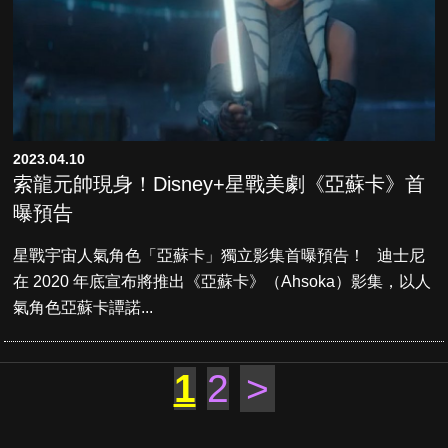
2023.04.10
索龍元帥現身！Disney+星戰美劇《亞蘇卡》首
曝預告
星戰宇宙人氣角色「亞蘇卡」獨立影集首曝預告！ 迪士尼
在 2020 年底宣布將推出《亞蘇卡》（Ahsoka）影集，以人
氣角色亞蘇卡譚諾...
1
2
>