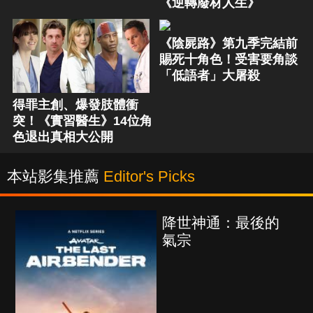
《逆轉廢材人生》
《陰屍路》第九季完結前
賜死十角色！受害要角談
「低語者」大屠殺
得罪主創、爆發肢體衝
突！《實習醫生》14位角
色退出真相大公開
本站影集推薦
Editor's Picks
降世神通：最後的
氣宗