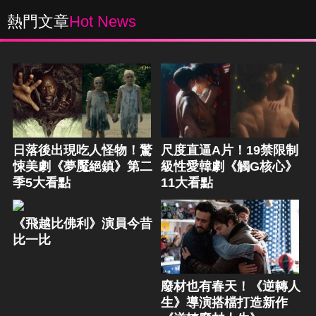
熱門文章
Hot News
日落後出現吃人怪物！驚
尺度直逼A片！19禁限制
悚美劇《夢魘絕鎮》第二
級性愛韓劇《觸G核心》
季5大看點
11大看點
《飛越比佛利》演員今昔
比一比
廢材也有春天！《逆轉人
生》導演搭檔打造新作