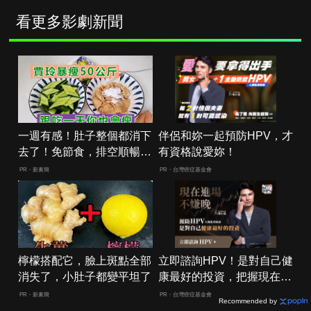
看更多影劇新聞
一週有感！肚子整個都消下
伴侶和妳一起預防HPV，才
去了！免節食，排空順暢就
有資格說愛妳！
夠
PR・新素簡
PR・台灣癌症基金會
檸檬搭配它，臉上斑點全部
立即諮詢HPV！是對自己健
消失了，小肚子都變平坦了
康最好的投資，把握現在不
嫌晚！
PR・新素簡
PR・台灣癌症基金會
Recommended by