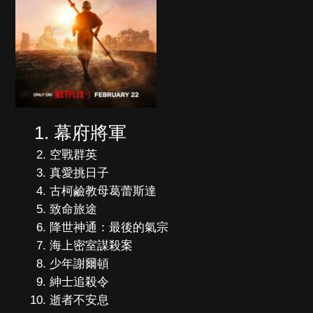
幕府將軍
空戰群英
真愛挑日子
古柯鹼教母葛蕾斯達
致命旅途
降世神通：最後的氣宗
海上密室謀殺案
少年謝爾頓
紳士追殺令
逝者不安息