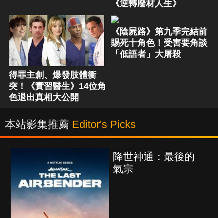
《逆轉廢材人生》
《陰屍路》第九季完結前
賜死十角色！受害要角談
「低語者」大屠殺
得罪主創、爆發肢體衝
突！《實習醫生》14位角
色退出真相大公開
本站影集推薦
Editor's Picks
降世神通：最後的
氣宗