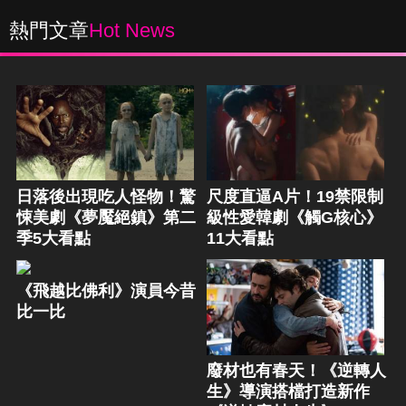
熱門文章
Hot News
日落後出現吃人怪物！驚
尺度直逼A片！19禁限制
悚美劇《夢魘絕鎮》第二
級性愛韓劇《觸G核心》
季5大看點
11大看點
《飛越比佛利》演員今昔
比一比
廢材也有春天！《逆轉人
生》導演搭檔打造新作