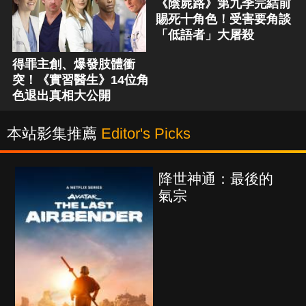
《陰屍路》第九季完結前
賜死十角色！受害要角談
「低語者」大屠殺
得罪主創、爆發肢體衝
突！《實習醫生》14位角
色退出真相大公開
本站影集推薦
Editor's Picks
降世神通：最後的
氣宗