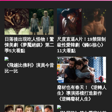
日落後出現吃人怪物！驚
尺度直逼A片！19禁限制
悚美劇《夢魘絕鎮》第二
級性愛韓劇《觸G核心》
季5大看點
11大看點
《飛越比佛利》演員今昔
比一比
廢材也有春天！《逆轉人
生》導演搭檔打造新作
《逆轉廢材人生》