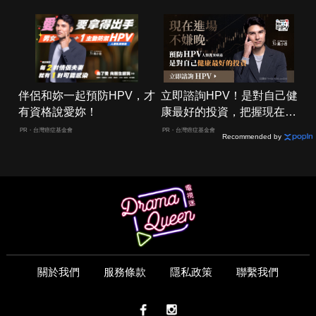
伴侶和妳一起預防HPV，才
立即諮詢HPV！是對自己健
有資格說愛妳！
康最好的投資，把握現在不
嫌晚！
PR・台灣癌症基金會
PR・台灣癌症基金會
Recommended by
關於我們
服務條款
隱私政策
聯繫我們