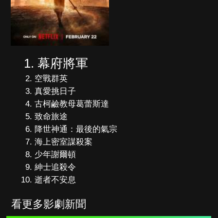
幕府將軍
空戰群英
真愛挑日子
古柯鹼教母葛蕾斯達
致命旅途
降世神通：最後的氣宗
海上密室謀殺案
少年謝爾頓
紳士追殺令
逝者不安息
看更多影劇新聞