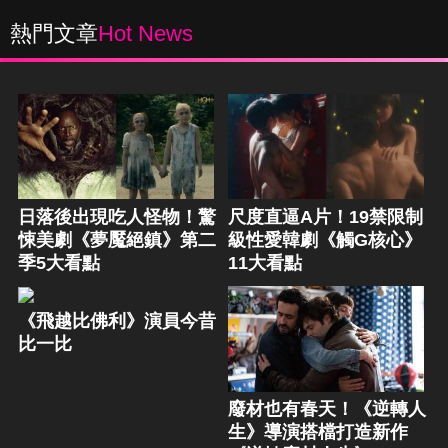
熱門文章
Hot News
日落後出現吃人怪物！驚
尺度直逼A片！19禁限制
悚美劇《夢魘絕鎮》第二
級性愛韓劇《觸G核心》
季5大看點
11大看點
《飛越比佛利》演員今昔
比一比
廢材也有春天！《逆轉人
生》導演搭檔打造新作