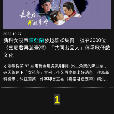
2022.10.27
新科女視帝
陳亞蘭
發起群眾集資！號召3000位
《嘉慶君再遊臺灣》「共同出品人」傳承歌仔戲
文化
才剛獲得第 57 屆電視金鐘獎戲劇節目男主角獎的陳亞蘭，
破天荒創下「女視帝」首例，今又再度傳出好消息！作為新
科視帝，陳亞蘭第一件事即是宣布《嘉慶君遊臺灣》續集...
1