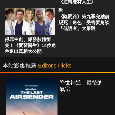
《逆轉廢材人生》
《陰屍路》第九季完結前
賜死十角色！受害要角談
「低語者」大屠殺
得罪主創、爆發肢體衝
突！《實習醫生》14位角
色退出真相大公開
本站影集推薦
Editor's Picks
降世神通：最後的
氣宗