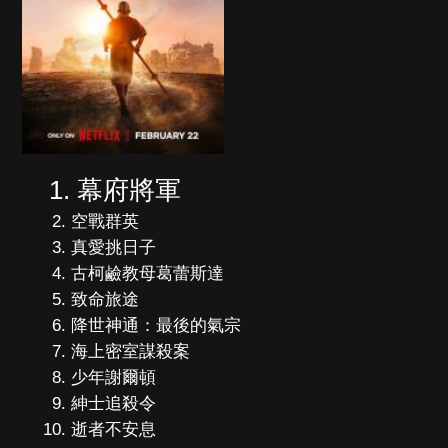
幕府將軍
空戰群英
真愛挑日子
古柯鹼教母葛蕾斯達
致命旅途
降世神通：最後的氣宗
海上密室謀殺案
少年謝爾頓
紳士追殺令
逝者不安息