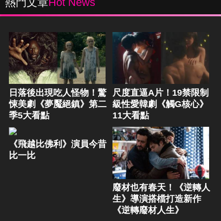
熱門文章
Hot News
日落後出現吃人怪物！驚
尺度直逼A片！19禁限制
悚美劇《夢魘絕鎮》第二
級性愛韓劇《觸G核心》
季5大看點
11大看點
《飛越比佛利》演員今昔
比一比
廢材也有春天！《逆轉人
生》導演搭檔打造新作
《逆轉廢材人生》