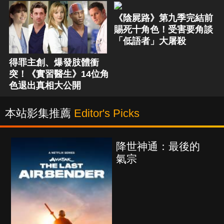
《陰屍路》第九季完結前
賜死十角色！受害要角談
「低語者」大屠殺
得罪主創、爆發肢體衝
突！《實習醫生》14位角
色退出真相大公開
本站影集推薦
Editor's Picks
降世神通：最後的
氣宗