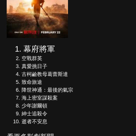
幕府將軍
空戰群英
真愛挑日子
古柯鹼教母葛蕾斯達
致命旅途
降世神通：最後的氣宗
海上密室謀殺案
少年謝爾頓
紳士追殺令
逝者不安息