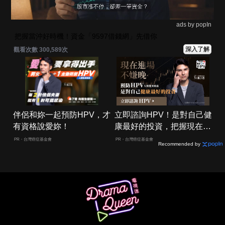
ads by popIn
把握當沖好時機！資金「9597借錢網」先借你
深入了解
觀看次數 300,589次
伴侶和妳一起預防HPV，才
立即諮詢HPV！是對自己健
有資格說愛妳！
康最好的投資，把握現在不
嫌晚！
PR・台灣癌症基金會
PR・台灣癌症基金會
Recommended by