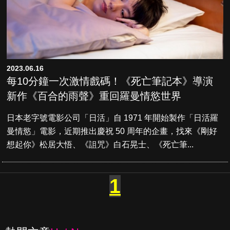
2023.06.16
每10分鐘一次激情戲碼！《死亡筆記本》導演
新作《百合的雨聲》重回羅曼情慾世界
日本老字號電影公司「日活」自 1971 年開始製作「日活羅
曼情慾」電影，近期推出慶祝 50 周年的企畫，找來《剛好
想起你》松居大悟、《詛咒》白石晃士、《死亡筆...
1