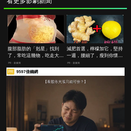
看更多影劇新聞
腹部脂肪的「剋星」找到
減肥首選，檸檬加它，堅持
了，常吃這幾物，吃走大肚
一週，腰細了，瘦到你懷疑
囊，瘦出小蠻腰
人生
PR・新素簡
PR・新素簡
9597借錢網
PR