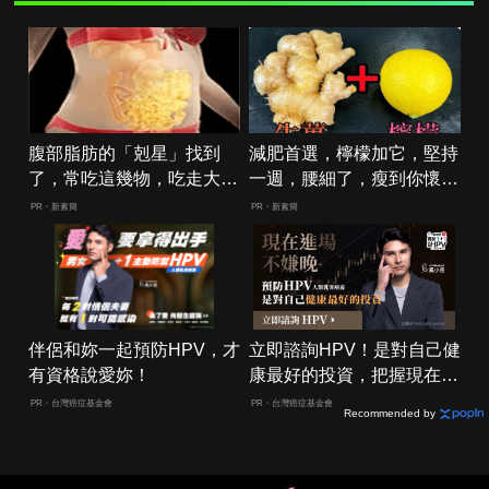
腹部脂肪的「剋星」找到
減肥首選，檸檬加它，堅持
了，常吃這幾物，吃走大肚
一週，腰細了，瘦到你懷疑
囊，瘦出小蠻腰
人生
PR・新素簡
PR・新素簡
伴侶和妳一起預防HPV，才
立即諮詢HPV！是對自己健
有資格說愛妳！
康最好的投資，把握現在不
嫌晚！
PR・台灣癌症基金會
PR・台灣癌症基金會
Recommended by