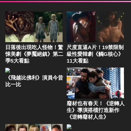
日落後出現吃人怪物！驚
尺度直逼A片！19禁限制
悚美劇《夢魘絕鎮》第二
級性愛韓劇《觸G核心》
季5大看點
11大看點
《飛越比佛利》演員今昔
比一比
廢材也有春天！《逆轉人
生》導演搭檔打造新作
《逆轉廢材人生》