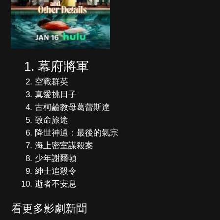
幕府將軍
空戰群英
真愛挑日子
古柯鹼教母葛蕾斯達
致命旅途
降世神通：最後的氣宗
海上密室謀殺案
少年謝爾頓
紳士追殺令
逝者不安息
看更多影劇新聞