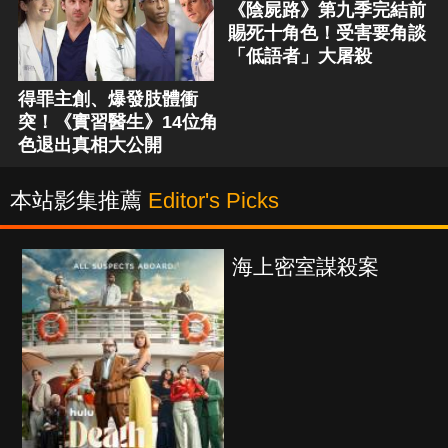
《陰屍路》第九季完結前
賜死十角色！受害要角談
「低語者」大屠殺
得罪主創、爆發肢體衝
突！《實習醫生》14位角
色退出真相大公開
本站影集推薦
Editor's Picks
海上密室謀殺案