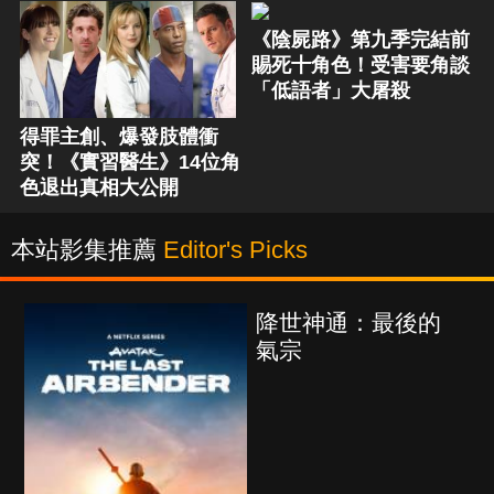
《陰屍路》第九季完結前
賜死十角色！受害要角談
「低語者」大屠殺
得罪主創、爆發肢體衝
突！《實習醫生》14位角
色退出真相大公開
本站影集推薦
Editor's Picks
降世神通：最後的
氣宗