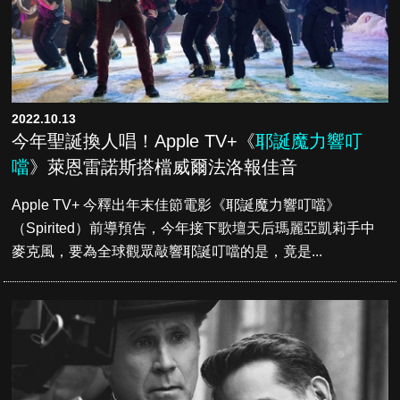
2022.10.13
今年聖誕換人唱！Apple TV+《
耶誕魔力響叮
噹
》萊恩雷諾斯搭檔威爾法洛報佳音
Apple TV+ 今釋出年末佳節電影《耶誕魔力響叮噹》
（Spirited）前導預告，今年接下歌壇天后瑪麗亞凱莉手中
麥克風，要為全球觀眾敲響耶誕叮噹的是，竟是...