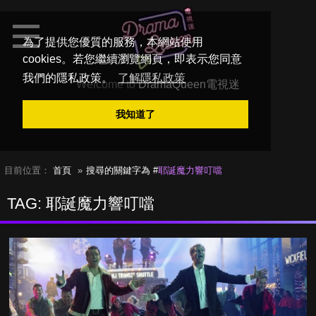
為了提供您優質的服務，本網站使用
cookies。若您繼續瀏覽網頁，即表示您同意
我們的隱私政策。
了解隱私政策
Welcome to
DramaQueen電視迷
我知道了
目前位置：
首頁
搜尋的關鍵字為 #
耶誕魔力響叮噹
TAG: 耶誕魔力響叮噹