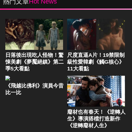
熱門文章
Hot News
日落後出現吃人怪物！驚
尺度直逼A片！19禁限制
悚美劇《夢魘絕鎮》第二
級性愛韓劇《觸G核心》
季5大看點
11大看點
《飛越比佛利》演員今昔
比一比
廢材也有春天！《逆轉人
生》導演搭檔打造新作
《逆轉廢材人生》