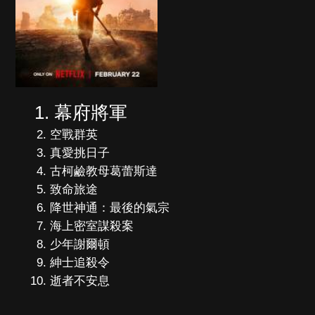
幕府將軍
空戰群英
真愛挑日子
古柯鹼教母葛蕾斯達
致命旅途
降世神通：最後的氣宗
海上密室謀殺案
少年謝爾頓
紳士追殺令
逝者不安息