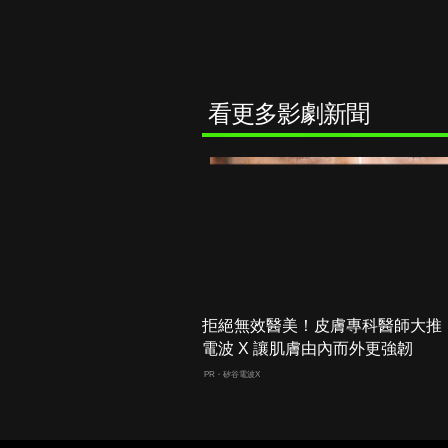
看更多影劇新聞
拒絕無效醫美！皮膚專科醫師大推
電波 X 讓肌膚由內而外更強韌
PR・矽谷電波X