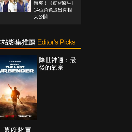
衝突！《實習醫生》
14位角色退出真相
大公開
本站影集推薦
Editor's Picks
降世神通：最
後的氣宗
幕府將軍