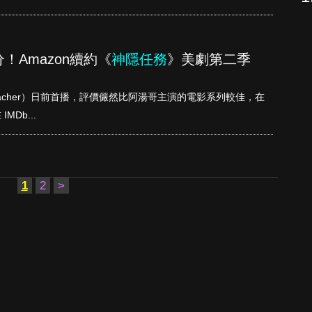
6分！Amazon續約《
神隱任務
》美劇第二季
eacher）日前首播，評價儼然比阿湯哥主演的電影系列較佳，在
Db...
1
2
>