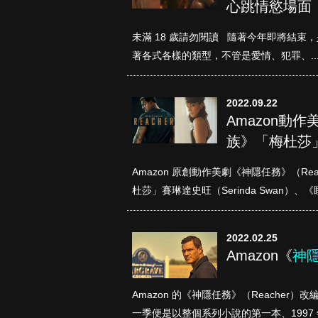
心跳情慾場面
未滿 18 歲請勿閱讀 隨著今年即將結
著各式各樣的類型，不管是愛情、犯罪、..
2022.09.22
Amazon動作
族》「梅杜莎
真愛挑日子
Amazon 原創動作美劇《神隱任務》（R
杜莎」賽琳達史旺（Serinda Swan）、《睡
2022.02.25
Amazon《
神
Amazon 的《神隱任務》（Reacher）
一季便是以整個系列小說的第一本、1997 年