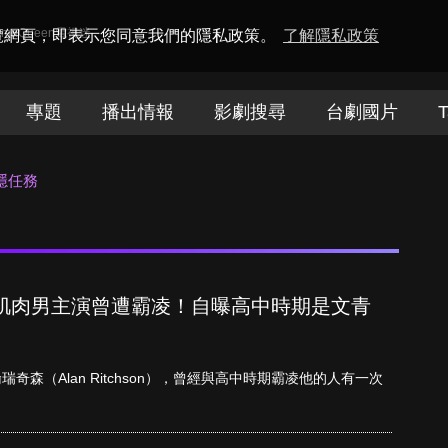
amaQueen電視迷
瀏覽網頁，即表示您同意我們的隱私政策。
了解隱私政策
專題
播出情報
影劇搜尋
台劇國片
T
隱任務
肌肉男主演曾遭霸凌！自曝高中時期是文青
瑞奇森（Alan Ritchson），曾經與高中時期霸凌他的人有一次