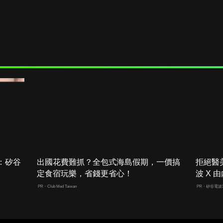
：矽谷
出國花費難抓？全包式海島假期，一價搞
拒絕醫
定食宿玩樂，省錢更省心！
波 X
PR・Club Med Taiwan
PR・矽谷電波