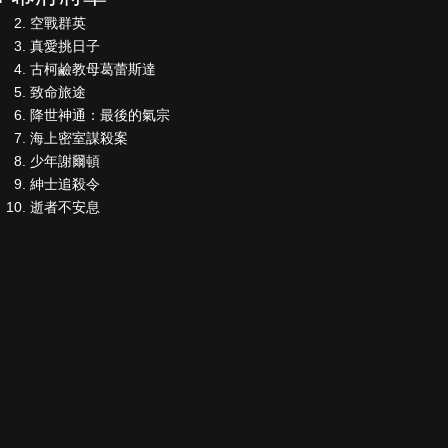
空戰群英
真愛挑日子
古柯鹼教母葛蕾斯達
致命旅途
降世神通：最後的氣宗
海上密室謀殺案
少年謝爾頓
紳士追殺令
逝者不安息