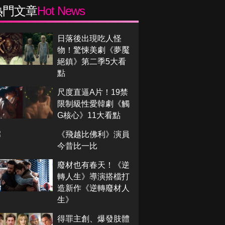
熱門文章
Hot News
日落後出現吃人怪
物！驚悚美劇《夢魘
絕鎮》第二季5大看
點
尺度直逼A片！19禁
限制級性愛韓劇《觸
G核心》11大看點
《飛越比佛利》演員
今昔比一比
廢材也有春天！《逆
轉人生》導演搭檔打
造新作《逆轉廢材人
生》
得罪主創、爆發肢體