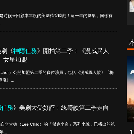
束，是時候來回顧本年度的美劇精采時刻！這一年的劇集，同樣有
.
美劇《
神隱任務
》開拍第二季！《漫威異人
」女星加盟
古柯鹼教母葛
致命旅途
蕾斯達
eacher）公開加盟第二季的多位演員，包括《漫威異人族》「梅
魔》...
隱任務
》美劇大受好評！統籌談第二季走向
改編自李查德（Lee Child）的「傑克李奇」系列小說，已播出的第
...