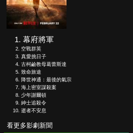
幕府將軍
空戰群英
真愛挑日子
古柯鹼教母葛蕾斯達
致命旅途
降世神通：最後的氣宗
海上密室謀殺案
少年謝爾頓
紳士追殺令
逝者不安息
看更多影劇新聞