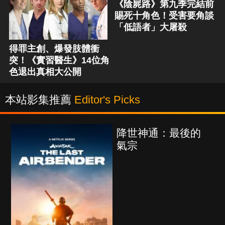
《陰屍路》第九季完結前
賜死十角色！受害要角談
「低語者」大屠殺
得罪主創、爆發肢體衝
突！《實習醫生》14位角
色退出真相大公開
本站影集推薦
Editor's Picks
降世神通：最後的
氣宗