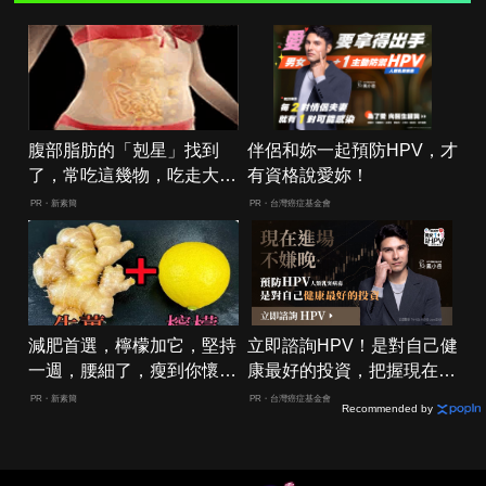
腹部脂肪的「剋星」找到
伴侶和妳一起預防HPV，才
了，常吃這幾物，吃走大肚
有資格說愛妳！
囊，瘦出小蠻腰
PR・新素簡
PR・台灣癌症基金會
減肥首選，檸檬加它，堅持
立即諮詢HPV！是對自己健
一週，腰細了，瘦到你懷疑
康最好的投資，把握現在不
人生
嫌晚！
PR・新素簡
PR・台灣癌症基金會
Recommended by