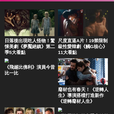
日落後出現吃人怪物！驚
尺度直逼A片！19禁限制
悚美劇《夢魘絕鎮》第二
級性愛韓劇《觸G核心》
季5大看點
11大看點
《飛越比佛利》演員今昔
比一比
廢材也有春天！《逆轉人
生》導演搭檔打造新作
《逆轉廢材人生》