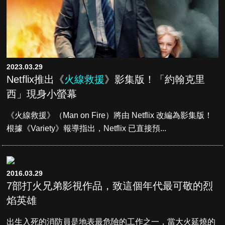
2023.03.29
Netflix推出《
火線救援
》影集版！「約翰克里
西」現身小螢幕
《火線救援》（Man on Fire）將由 Netflix 改編為影集版！
根據《Variety》報導指出，Netflix 已直接預...
2016.03.29
7部打火兄弟影視作品，致這個年代最可敬的烈
焰英雄
出生入死的消防員是地表最危險的工作之一，當大火延燒的