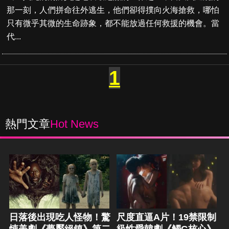
那一刻，人們拼命往外逃生，他們卻得撲向火海搶救，哪怕
只有微乎其微的生命跡象，都不能放過任何救援的機會。當
代...
1
熱門文章
Hot News
日落後出現吃人怪物！驚
尺度直逼A片！19禁限制