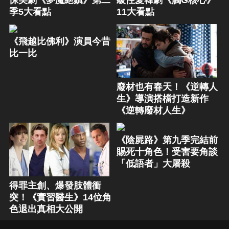
悚美劇《夢魘絕鎮》第二
級性愛韓劇《觸G核心》
季5大看點
11大看點
《飛越比佛利》演員今昔
比一比
廢材也有春天！《逆轉人
生》導演搭檔打造新作
《逆轉廢材人生》
《陰屍路》第九季完結前
賜死十角色！受害要角談
「低語者」大屠殺
得罪主創、爆發肢體衝
突！《實習醫生》14位角
色退出真相大公開