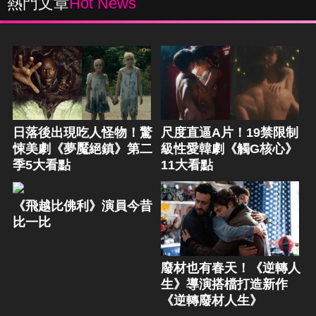
熱門文章
Hot News
日落後出現吃人怪物！驚
尺度直逼A片！19禁限制
悚美劇《夢魘絕鎮》第二
級性愛韓劇《觸G核心》
季5大看點
11大看點
《飛越比佛利》演員今昔
比一比
廢材也有春天！《逆轉人
生》導演搭檔打造新作
《逆轉廢材人生》