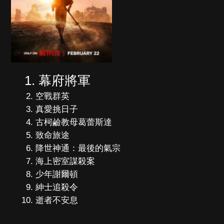
幕府將軍
空戰群英
真愛挑日子
古柯鹼教母葛蕾斯達
致命旅途
降世神通：最後的氣宗
海上密室謀殺案
少年謝爾頓
紳士追殺令
逝者不安息