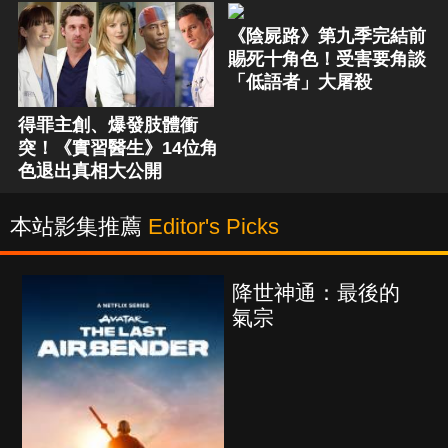
《陰屍路》第九季完結前
賜死十角色！受害要角談
「低語者」大屠殺
得罪主創、爆發肢體衝
突！《實習醫生》14位角
色退出真相大公開
本站影集推薦
Editor's Picks
降世神通：最後的
氣宗