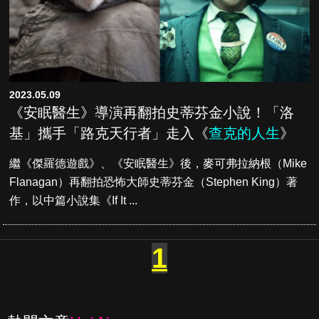
2023.05.09
《安眠醫生》導演再翻拍史蒂芬金小說！「洛
基」攜手「路克天行者」走入《
查克的人生
》
繼《傑羅德遊戲》、《安眠醫生》後，麥可弗拉納根（Mike
Flanagan）再翻拍恐怖大師史蒂芬金（Stephen King）著
作，以中篇小說集《If It ...
1