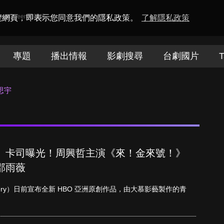
amaQueen電視迷
瀏覽網頁，即表示您同意我們的隱私政策。
了解隱私政策
專題
播出情報
影劇搜尋
台劇國片
T
思宇
》卡司曝光！周興哲主演《來！金來號！》
邵雨薇
scovery）日前宣布全新 HBO 亞洲原創作品，由大慕影藝製作的青