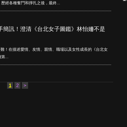
歷經各種奮鬥和掙扎之後，最終...
手簡訊！澄清《台北女子圖鑑》林怡姍不是
好難！在描述愛情、友情、親情、職場以及女性成長的《台北女
...
1
2
>