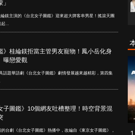
蒙」
桂綸鎂主演的《台北女子圖鑑》迎來超大牌客串男星！搖滾天團
...
鑑》桂綸鎂拒當主管男友寵物！鳳小岳化身
」曝戀愛觀
古柯鹼教母葛
致命旅途
蕾斯達
年最具話題華語劇《台北女子圖鑑》劇情發展越來越精彩，第四集
.
女子圖鑑》10個網友吐槽整理！時空背景混
突
演的台劇《台北女子圖鑑》熱播中，改編自《東京女子圖鑑》，