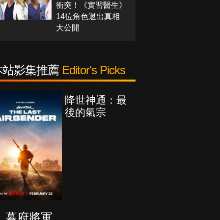
衝突！《實習醫生》
14位角色退出真相
大公開
本站影集推薦
Editor's Picks
降世神通：最
後的氣宗
幕府將軍