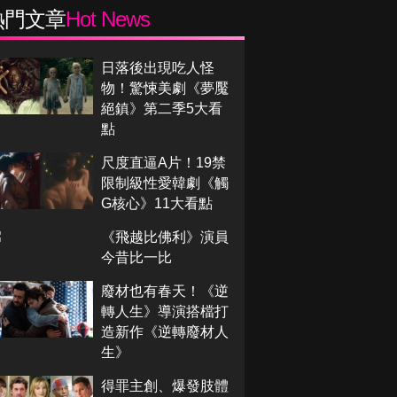
熱門文章
Hot News
日落後出現吃人怪
物！驚悚美劇《夢魘
絕鎮》第二季5大看
點
尺度直逼A片！19禁
限制級性愛韓劇《觸
G核心》11大看點
《飛越比佛利》演員
今昔比一比
廢材也有春天！《逆
轉人生》導演搭檔打
造新作《逆轉廢材人
生》
得罪主創、爆發肢體