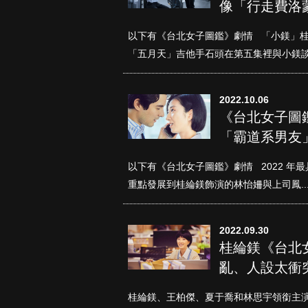
像「行走費洛
以下有《台北女子圖鑑》劇情 「小鎂」
「五月天」吉他手石頭在第五集裡與小鎂談起
2022.10.06
《台北女子圖
「霸道系男友
真愛挑日子
以下有《台北女子圖鑑》劇情 2022 
重點發展到桂綸鎂飾演的林怡姍與上司鳳..
2022.09.30
桂綸鎂《台北
亂、人設太衝
桂綸鎂、王柏傑、夏于喬和林思宇領銜主