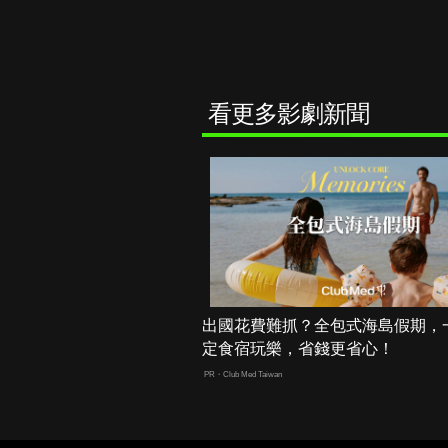
看更多影劇新聞
出國花費難抓？全包式海島假期，
定食宿玩樂，省錢更省心！
PR・Club Med Taiwan