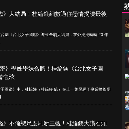
鑑》大結局！桂綸鎂細數過往戀情揭曉最後
台劇《台北女子圖鑑》迎來全劇大結局，在外兜兜轉轉 20 年
.
秘密》學姊學妹合體！桂綸鎂《台北女子圖
曾愷玹
子圖鑑》中，林怡姍（桂綸鎂 飾）在上一集歷經了事業撞牆期
..
鑑》不倫戀尺度刷新三觀！桂綸鎂大讚石頭