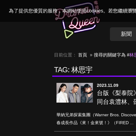
Welcome to
Dr
為了提供您優質的服務，本網站使用cookies。若您繼續
新聞
目前位置：
首頁
搜尋的關鍵字為 #
林
TAG: 林思宇
2023.11.09
台版《梨泰院
同台袁澧林、
華納兄弟探索集團（Warner Bros. Di
春成長作品《來！金來號！》（FIRED ...