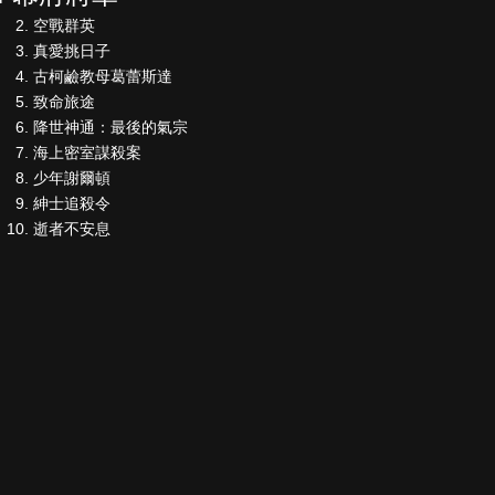
空戰群英
真愛挑日子
古柯鹼教母葛蕾斯達
致命旅途
降世神通：最後的氣宗
海上密室謀殺案
少年謝爾頓
紳士追殺令
逝者不安息