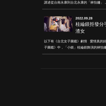
講述從台南永康到台北永康的「林怡姍」，
2022.09.28
桂綸鎂拒發分
渣女
以下有《台北女子圖鑑》劇情 愛情真的
子圖鑑》中，「小鎂」桂綸鎂飾演的林怡姍第