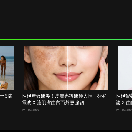
一價搞
拒絕無效醫美！皮膚專科醫師大推：矽谷
拒絕醫
電波 X 讓肌膚由內而外更強韌
波 X
PR・矽谷電波X
PR・矽谷電波