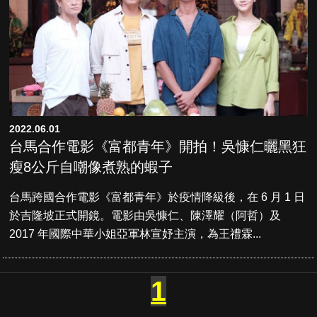
2022.06.01
台馬合作電影《富都青年》開拍！吳慷仁曬黑狂
瘦8公斤自嘲像煮熟的蝦子
台馬跨國合作電影《富都青年》於疫情降級後，在 6 月 1 日
於吉隆坡正式開鏡。電影由吳慷仁、陳澤耀（阿哲）及
2017 年國際中華小姐亞軍林宣妤主演，為王禮霖...
1