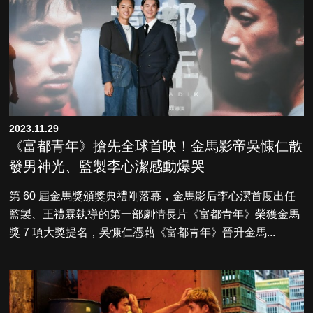
2023.11.29
《富都青年》搶先全球首映！金馬影帝吳慷仁散
發男神光、監製李心潔感動爆哭
第 60 屆金馬獎頒獎典禮剛落幕，金馬影后李心潔首度出任
監製、王禮霖執導的第一部劇情長片《富都青年》榮獲金馬
獎 7 項大獎提名，吳慷仁憑藉《富都青年》晉升金馬...