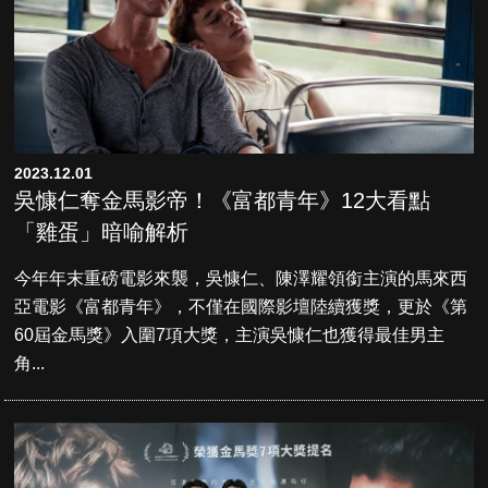
2023.12.01
吳慷仁奪金馬影帝！《富都青年》12大看點
「雞蛋」暗喻解析
今年年末重磅電影來襲，吳慷仁、陳澤耀領銜主演的馬來西
亞電影《富都青年》，不僅在國際影壇陸續獲獎，更於《第
60屆金馬獎》入圍7項大獎，主演吳慷仁也獲得最佳男主
角...