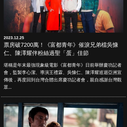
2023.12.25
票房破7200萬！《富都青年》催淚兄弟檔吳慷
仁、陳澤耀伴粉絲過聖「蛋」佳節
堪稱是年末最強現象級電影《富都青年》日前舉辦慶功記者
會，監製李心潔、導演王禮霖、吳慷仁、陳澤耀巡迴亞洲宣
傳後，再度回到台灣合體出席慶功記者會，親自感謝台灣觀
眾...