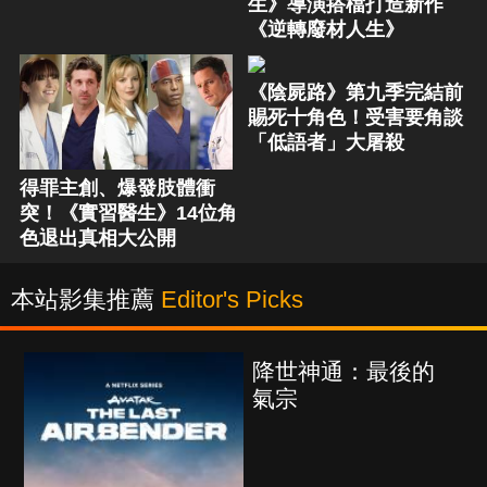
生》導演搭檔打造新作
《逆轉廢材人生》
《陰屍路》第九季完結前
賜死十角色！受害要角談
「低語者」大屠殺
得罪主創、爆發肢體衝
突！《實習醫生》14位角
色退出真相大公開
本站影集推薦
Editor's Picks
最後的
海上密室謀殺案