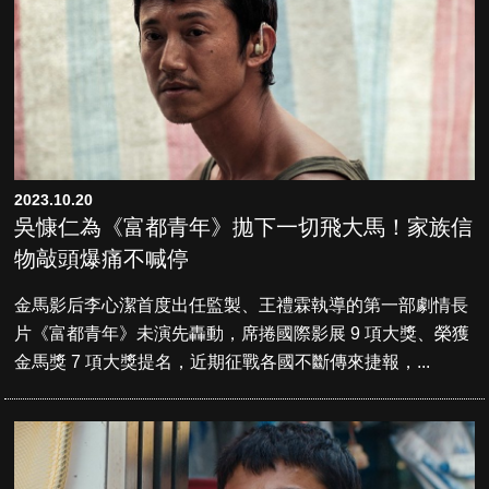
2023.10.20
吳慷仁為《富都青年》拋下一切飛大馬！家族信
物敲頭爆痛不喊停
金馬影后李心潔首度出任監製、王禮霖執導的第一部劇情長
片《富都青年》未演先轟動，席捲國際影展 9 項大獎、榮獲
金馬獎 7 項大獎提名，近期征戰各國不斷傳來捷報，...