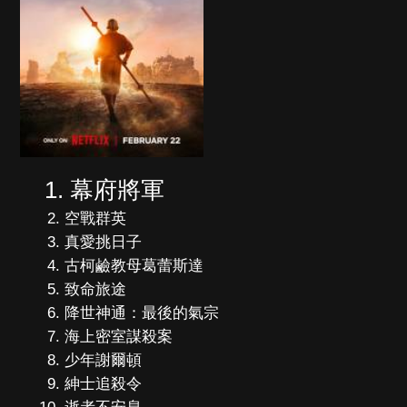
幕府將軍
空戰群英
真愛挑日子
古柯鹼教母葛蕾斯達
致命旅途
降世神通：最後的氣宗
海上密室謀殺案
少年謝爾頓
紳士追殺令