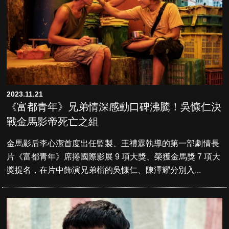
2023.11.21
《富都青年》兄弟情深感動口碑沸騰！吳慷仁決
戰金馬影帝死亡之組
金馬影后李心潔首度出任監製、王禮霖執導的第一部劇情長
片《富都青年》席捲國際影展 9 項大獎、榮獲金馬獎 7 項大
獎提名，在片中飾演兄弟檔的吳慷仁、陳澤耀分別入...