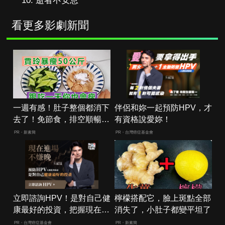
逝者不安息
看更多影劇新聞
一週有感！肚子整個都消下
伴侶和妳一起預防HPV，才
去了！免節食，排空順暢就
有資格說愛妳！
夠
PR・新素簡
PR・台灣癌症基金會
立即諮詢HPV！是對自己健
檸檬搭配它，臉上斑點全部
康最好的投資，把握現在不
消失了，小肚子都變平坦了
嫌晚！
PR・台灣癌症基金會
PR・新素簡