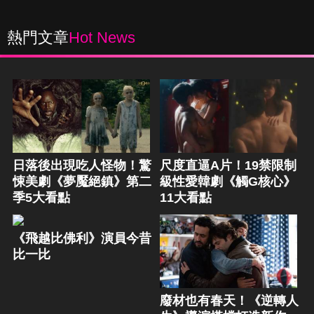
熱門文章
Hot News
日落後出現吃人怪物！驚
尺度直逼A片！19禁限制
悚美劇《夢魘絕鎮》第二
級性愛韓劇《觸G核心》
季5大看點
11大看點
《飛越比佛利》演員今昔
比一比
廢材也有春天！《逆轉人