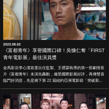
2023.08.02
《富都青年》享譽國際口碑！吳慷仁奪「FIRST
青年電影展」最佳演員獎
金馬影后李心潔首度出任監製、王禮霖執導的第一部劇情長
片《富都青年》未演先轟動，備受國際影展好評，再傳雙喜
臨門好消息，先是摘下第 22 屆紐約亞洲電影節「突破新...