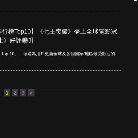
單周排行榜Top10】《七王喪鐘》登上全球電影冠
生》好評攀升
etflix Top 10」，每週為用戶更新全球及各個國家/地區最受歡迎的
1
2
3
>