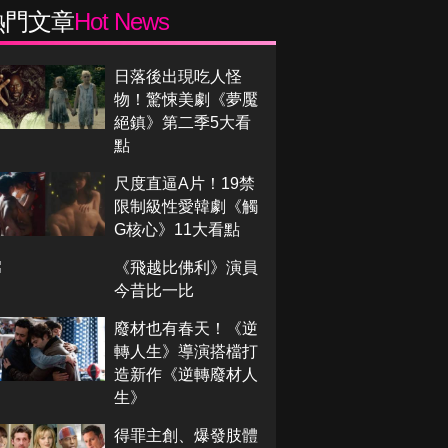
熱門文章
Hot News
日落後出現吃人怪
物！驚悚美劇《夢魘
絕鎮》第二季5大看
點
尺度直逼A片！19禁
限制級性愛韓劇《觸
G核心》11大看點
《飛越比佛利》演員
今昔比一比
廢材也有春天！《逆
轉人生》導演搭檔打
造新作《逆轉廢材人
生》
得罪主創、爆發肢體