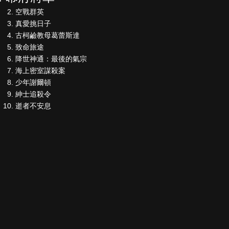
空戰群英
真愛挑日子
古柯鹼教母葛蕾斯達
致命旅途
降世神通：最後的氣宗
海上密室謀殺案
少年謝爾頓
紳士追殺令
逝者不安息