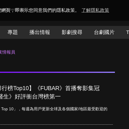
amaQueen電視迷
瀏覽網頁，即表示您同意我們的隱私政策。
了解隱私政策
專題
播出情報
影劇搜尋
台劇國片
T
夜情報員
單周排行榜Top10】《FUBAR》首播奪影集冠
醫生》好評衝台灣榜第一
etflix Top 10」，每週為用戶更新全球及各個國家/地區最受歡迎的