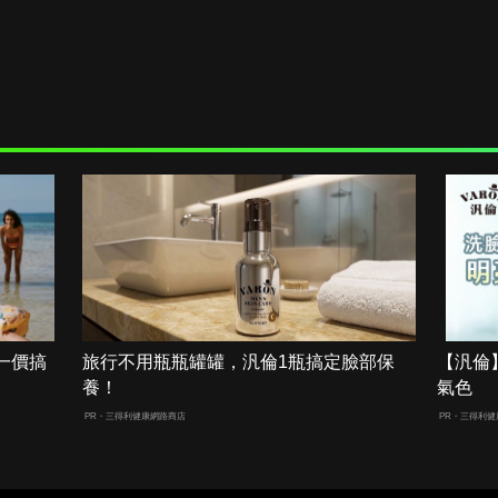
一價搞
旅行不用瓶瓶罐罐，汎倫1瓶搞定臉部保
【汎倫
養！
氣色
PR・三得利健康網路商店
PR・三得利