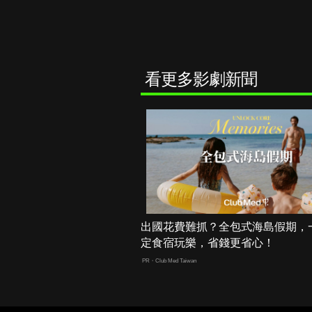
看更多影劇新聞
出國花費難抓？全包式海島假期，
定食宿玩樂，省錢更省心！
PR・Club Med Taiwan