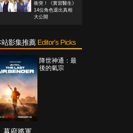
衝突！《實習醫生》
14位角色退出真相
大公開
本站影集推薦
Editor's Picks
降世神通：最
後的氣宗
幕府將軍