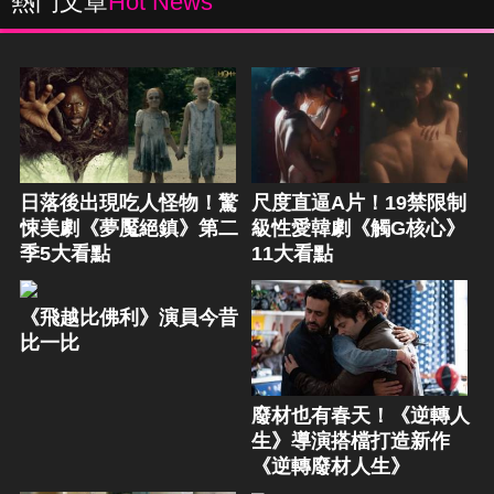
熱門文章
Hot News
日落後出現吃人怪物！驚
尺度直逼A片！19禁限制
悚美劇《夢魘絕鎮》第二
級性愛韓劇《觸G核心》
季5大看點
11大看點
《飛越比佛利》演員今昔
比一比
廢材也有春天！《逆轉人
生》導演搭檔打造新作
《逆轉廢材人生》