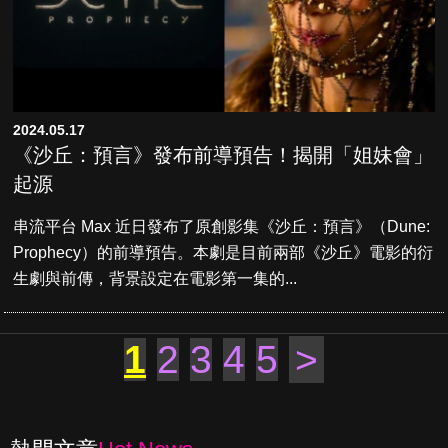
2024.05.17
《沙丘：預言》發布前導預告！揭開「姐妹會」
起源
串流平台 Max 近日發布了原創影集《沙丘：預言》（Dune:
Prophecy）的前導預告。本劇是目前兩部《沙丘》電影的衍
生劇與前傳，背景設定在電影第一集的...
1
2
3
4
5
>