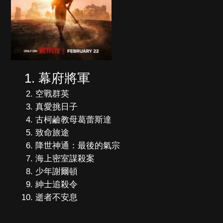
幕府將軍
空戰群英
真愛挑日子
古柯鹼教母葛蕾斯達
致命旅途
降世神通：最後的氣宗
海上密室謀殺案
少年謝爾頓
紳士追殺令
逝者不安息