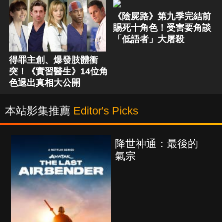
《陰屍路》第九季完結前
賜死十角色！受害要角談
「低語者」大屠殺
得罪主創、爆發肢體衝
突！《實習醫生》14位角
色退出真相大公開
本站影集推薦
Editor's Picks
：最後的
海上密室謀殺