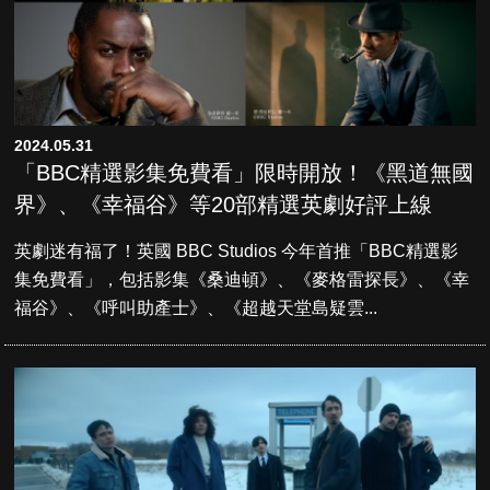
2024.05.31
「BBC精選影集免費看」限時開放！《黑道無國
界》、《幸福谷》等20部精選英劇好評上線
英劇迷有福了！英國 BBC Studios 今年首推「BBC精選影
集免費看」，包括影集《桑迪頓》、《麥格雷探長》、《幸
福谷》、《呼叫助產士》、《超越天堂島疑雲...