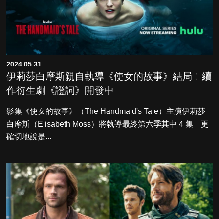
2024.05.31
伊莉莎白摩斯親自執導《使女的故事》結局！續
作衍生劇《證詞》開發中
影集《使女的故事》（The Handmaid's Tale）主演伊莉莎
白摩斯（Elisabeth Moss）將執導最終第六季其中 4 集，更
確切地說是...