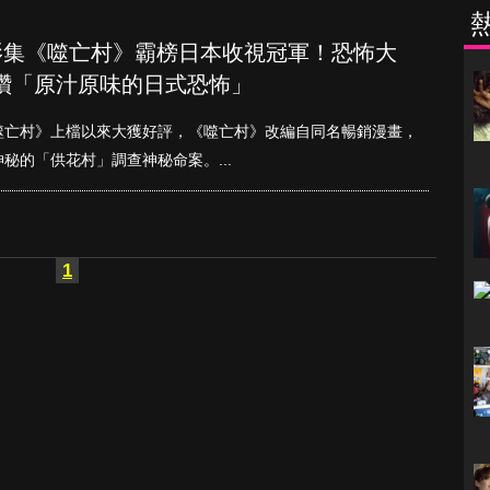
驚悚影集《噬亡村》霸榜日本收視冠軍！恐怖大
讚「原汁原味的日式恐怖」
噬亡村》上檔以來大獲好評，《噬亡村》改編自同名暢銷漫畫，
秘的「供花村」調查神秘命案。...
1