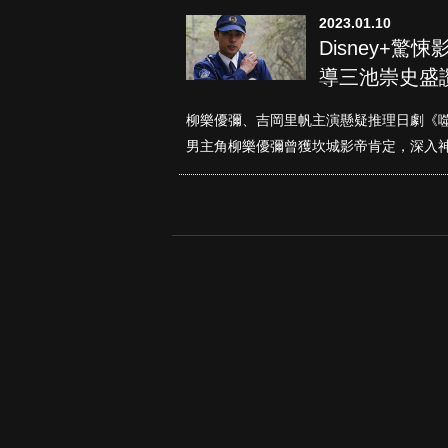
2023.01.10
Disney+
導三池崇史盛
柳樂優彌、吉岡里帆主演懸疑推理日劇《
男主角柳樂優彌曾獲坎城影帝肯定，深入神