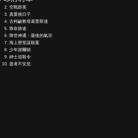
空戰群英
真愛挑日子
古柯鹼教母葛蕾斯達
致命旅途
降世神通：最後的氣宗
海上密室謀殺案
少年謝爾頓
紳士追殺令
逝者不安息