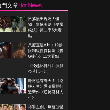
熱門文章
Hot News
日落後出現吃人怪
物！驚悚美劇《夢魘
絕鎮》第二季5大看
點
尺度直逼A片！19禁
限制級性愛韓劇《觸
G核心》11大看點
《飛越比佛利》演員
今昔比一比
廢材也有春天！《逆
轉人生》導演搭檔打
造新作《逆轉廢材人
生》
得罪主創、爆發肢體