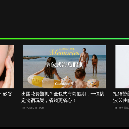
：矽谷
出國花費難抓？全包式海島假期，一價搞
拒絕醫
定食宿玩樂，省錢更省心！
波 X
PR・Club Med Taiwan
PR・矽谷電波