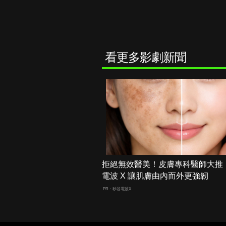
看更多影劇新聞
拒絕無效醫美！皮膚專科醫師大推
電波 X 讓肌膚由內而外更強韌
PR・矽谷電波X