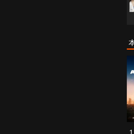
古柯鹼教母葛
致命旅途
蕾斯達