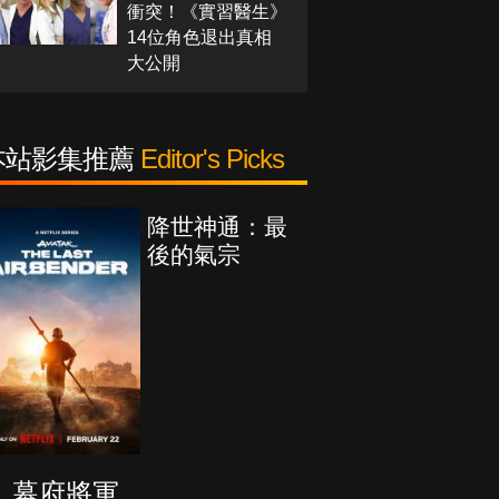
衝突！《實習醫生》
14位角色退出真相
大公開
本站影集推薦
Editor's Picks
降世神通：最
後的氣宗
幕府將軍