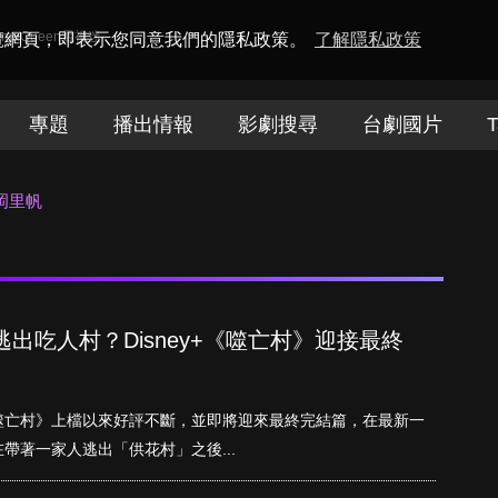
amaQueen電視迷
瀏覽網頁，即表示您同意我們的隱私政策。
了解隱私政策
專題
播出情報
影劇搜尋
台劇國片
T
岡里帆
出吃人村？Disney+《噬亡村》迎接最終
噬亡村》上檔以來好評不斷，並即將迎來最終完結篇，在最新一
帶著一家人逃出「供花村」之後...