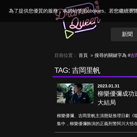
Welcome to
Dr
為了提供您優質的服務，本網站使用cookies。若您繼續
新聞
目前位置：
首頁
搜尋的關鍵字為 #
吉
TAG: 吉岡里帆
2023.01.31
柳樂優彌成功逃
大結局
柳樂優彌、吉岡里帆主演懸疑推理日劇《
集中，柳樂優彌飾演的正義刑警阿川大悟在