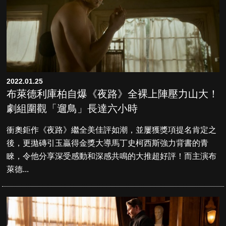
2022.01.25
布萊德利庫柏自爆《夜路》全裸上陣壓力山大！
劇組圍觀「遛鳥」長達六小時
衝奧鉅作《夜路》繼全美佳評如潮，並屢獲獎項提名肯定之
後，更拋磚引玉贏得金獎大導馬丁史柯西斯強力背書的青
睞，令他分享深受感動和深感共鳴的大推超好評！而主演布
萊德...