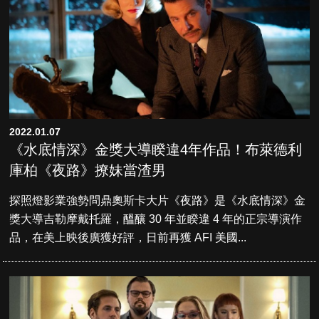
2022.01.07
《水底情深》金獎大導睽違4年作品！布萊德利
庫柏《夜路》撩妹當渣男
探照燈影業強勢問鼎奧斯卡大片《夜路》是《水底情深》金
獎大導吉勒摩戴托羅，醞釀 30 年並睽違 4 年的正宗導演作
品，在美上映後廣獲好評，日前再獲 AFI 美國...