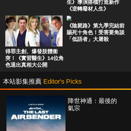
生》導演搭檔打造新作
《逆轉廢材人生》
《陰屍路》第九季完結前
賜死十角色！受害要角談
「低語者」大屠殺
得罪主創、爆發肢體衝
突！《實習醫生》14位角
色退出真相大公開
本站影集推薦
Editor's Picks
降世神通：最後的
氣宗