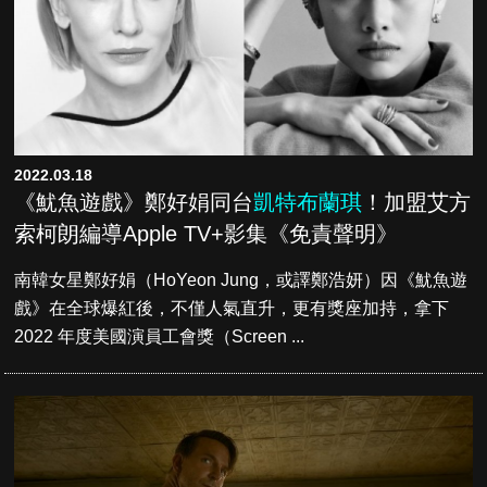
2022.03.18
《魷魚遊戲》鄭好娟同台
凱特布蘭琪
！加盟艾方
索柯朗編導Apple TV+影集《免責聲明》
南韓女星鄭好娟（HoYeon Jung，或譯鄭浩妍）因《魷魚遊
戲》在全球爆紅後，不僅人氣直升，更有獎座加持，拿下
2022 年度美國演員工會獎（Screen ...