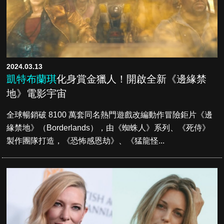
2024.03.13
凱特布蘭琪
化身賞金獵人！開啟全新《邊緣禁
地》電影宇宙
全球暢銷破 8100 萬套同名熱門遊戲改編動作冒險鉅片《邊
緣禁地》（Borderlands），由《蜘蛛人》系列、《死侍》
製作團隊打造，《恐怖感恩劫》、《猛龍怪...