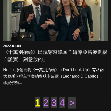
2022.01.04
《千萬別抬頭》出現穿幫鏡頭？編導亞當麥凱親
自證實「刻意放的」
Netflix 原創喜劇《千萬別抬頭》（Don't Look Up）有著兩
大奧斯卡得主李奧納多狄卡皮歐（Leonardo DiCaprio）、
珍妮佛勞...
1
2
3
4
>