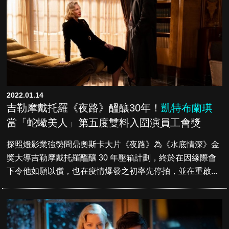
2022.01.14
吉勒摩戴托羅《夜路》醞釀30年！
凱特布蘭琪
當「蛇蠍美人」第五度雙料入圍演員工會獎
探照燈影業強勢問鼎奧斯卡大片《夜路》為《水底情深》金
獎大導吉勒摩戴托羅醞釀 30 年壓箱計劃，終於在因緣際會
下令他如願以償，也在疫情爆發之初率先停拍，並在重啟...