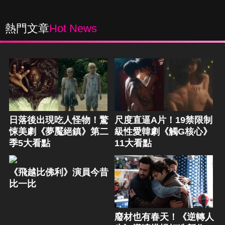
熱門文章
Hot News
日落後出現吃人怪物！驚
尺度直逼A片！19禁限制
悚美劇《夢魘絕鎮》第二
級性愛韓劇《觸G核心》
季5大看點
11大看點
《飛越比佛利》演員今昔
比一比
廢材也有春天！《逆轉人