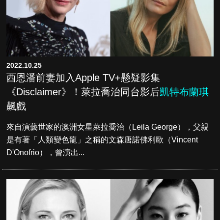
2022.10.25
西恩潘前妻加入Apple TV+懸疑影集
《Disclaimer》！萊拉喬治同台影后
凱特布蘭琪
飆戲
來自演藝世家的澳洲女星萊拉喬治（Leila George），父親
是有著「人類變色龍」之稱的文森唐諾佛利歐（Vincent
D'Onofrio），曾演出...