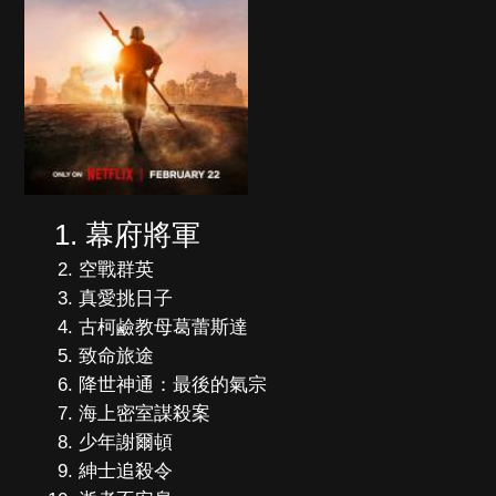
幕府將軍
空戰群英
真愛挑日子
古柯鹼教母葛蕾斯達
致命旅途
降世神通：最後的氣宗
海上密室謀殺案
少年謝爾頓
紳士追殺令