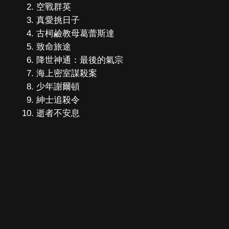
空戰群英
真愛挑日子
古柯鹼教母葛蕾斯達
致命旅途
降世神通：最後的氣宗
海上密室謀殺案
少年謝爾頓
紳士追殺令
逝者不安息