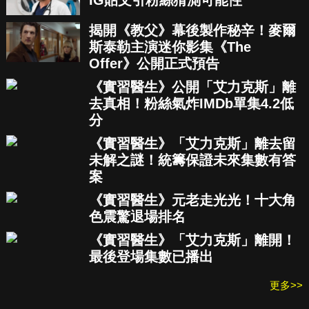
IG貼文引粉絲猜測可能性
揭開《教父》幕後製作秘辛！麥爾
斯泰勒主演迷你影集《The
Offer》公開正式預告
《實習醫生》公開「艾力克斯」離
去真相！粉絲氣炸IMDb單集4.2低
分
《實習醫生》「艾力克斯」離去留
未解之謎！統籌保證未來集數有答
案
《實習醫生》元老走光光！十大角
色震驚退場排名
《實習醫生》「艾力克斯」離開！
最後登場集數已播出
更多>>