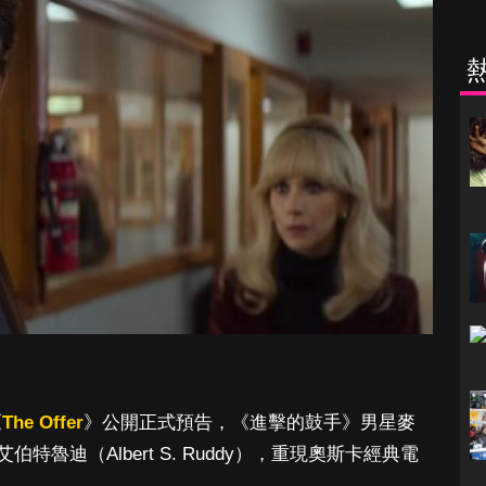
《
The Offer
》公開正式預告，《進擊的鼓手》男星麥
人艾伯特魯迪（Albert S. Ruddy），重現奧斯卡經典電