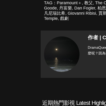
TAG：
Paramount＋
,
教父
,
The O
Goode
,
丹富樂
,
Dan Fogler
,
柏恩
凡尼瑞比希
,
Giovanni Ribisi
,
賈
Temple
,
戲劇
作者 | C
Drama
麼呢？因為
近期熱門影視 Latest Highlig