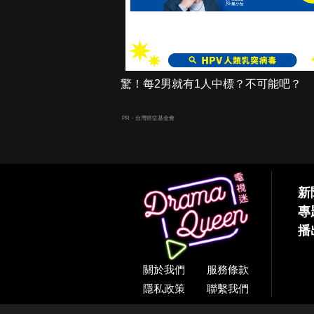
驚！每2男就有1人中標？不可能吧？
PR・台灣癌症基金會
新
專
播
關於我們
服務條款
隱私政策
聯繫我們