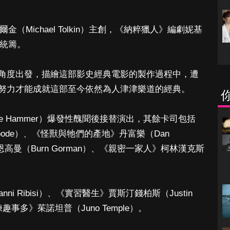
爾金（Michael Tolkin）主創，《納粹獵人》編劇妮基
目統籌。
角度出發，描繪這部影史經典電影的製作過程中，遭
努力才能成就這部至今依然為人津津樂道的經典。
e Hammer）爆發性醜聞後接替演出，其餘卡司包括
Goode）、《怪獸與牠們的產地》丹富樂（Dan
恩高曼（Burn Gorman）、《親密一家人》柯林漢克斯
i Ribisi）、《實習醫生》賈斯汀錢柏斯（Justin
趣事多》茱諾坦普（Juno Temple）。