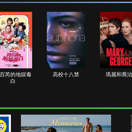
百芮的地獄毒
高校十八禁
瑪麗和喬
白