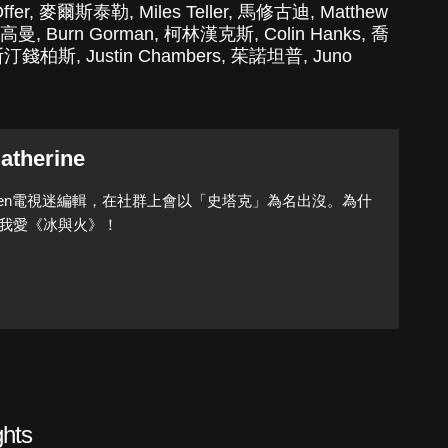
ffer
,
麥爾斯泰勒
,
Miles Teller
,
馬修古迪
,
Matthew
高曼
,
Burn Gorman
,
柯林漢克斯
,
Colin Hanks
,
喬
斯汀錢柏斯
,
Justin Chambers
,
茱諾坦普
,
Juno
atherine
Queen電視迷編輯，在社群上會以「史塔克」為名出沒。為什
我愛《冰與火》！
hts