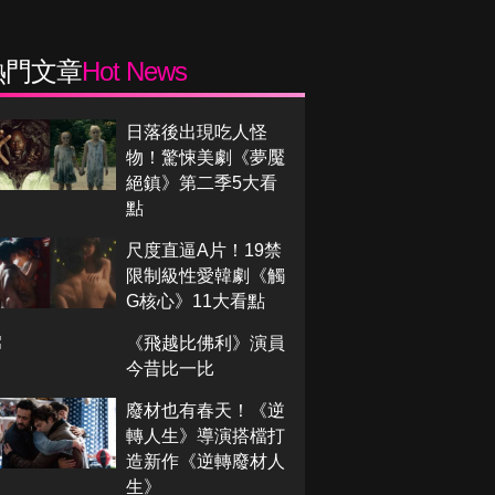
熱門文章
Hot News
日落後出現吃人怪
物！驚悚美劇《夢魘
絕鎮》第二季5大看
點
尺度直逼A片！19禁
限制級性愛韓劇《觸
G核心》11大看點
《飛越比佛利》演員
今昔比一比
廢材也有春天！《逆
轉人生》導演搭檔打
造新作《逆轉廢材人
生》