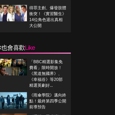
得罪主創、爆發肢體
衝突！《實習醫生》
14位角色退出真相
大公開
你也會喜歡
Like
「BBC精選影集免
費看」限時開放！
《黑道無國界》、
《幸福谷》等20部
精選英劇好...
《雨傘學院》邁向終
點！最終第四季公開
前導預告