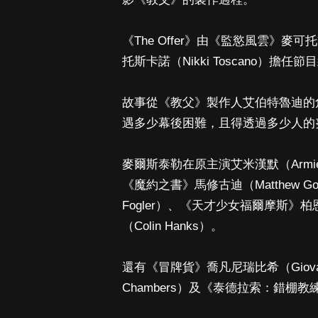
《The Offer》由《監慾風雲》麥可托
托斯卡諾（Nikki Toscano）擔任節
故事從《教父》製作人艾伯特魯迪的
遇多少幕後困難，且得透過多少人的
麥爾斯泰勒在原主演艾米漢默（Armi
《魔約之書》馬修古迪（Matthew 
Fogler）、《天才少女福爾摩斯》柏
（Colin Hanks）。
還有《冒牌貨》喬凡尼瑞比希（Giovann
Chambers）及《泰德拉索：錯棚教練