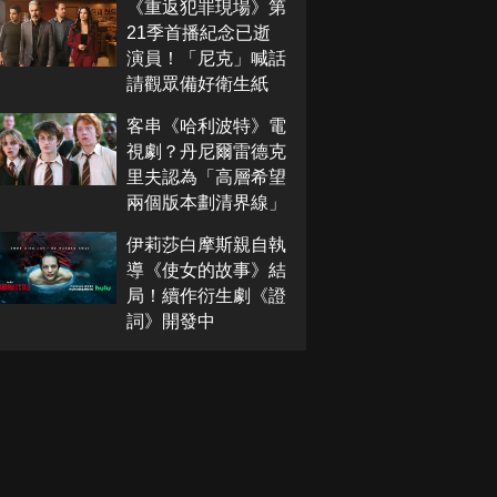
《重返犯罪現場》第
21季首播紀念已逝
演員！「尼克」喊話
請觀眾備好衛生紙
客串《哈利波特》電
視劇？丹尼爾雷德克
里夫認為「高層希望
兩個版本劃清界線」
伊莉莎白摩斯親自執
導《使女的故事》結
局！續作衍生劇《證
詞》開發中