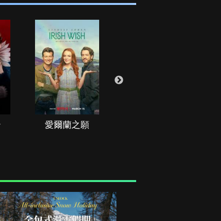
治
愛爾蘭之願
空戰群英