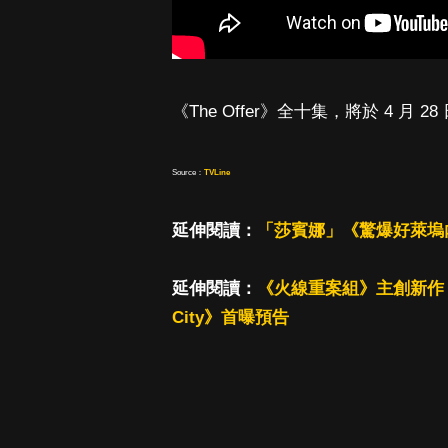
《The Offer》全十集，將於 4 
Source：
TVLine
延伸閱讀：
「莎賓娜」《驚爆好萊塢
延伸閱讀：
《火線重案組》主創新作！「
City》首曝預告