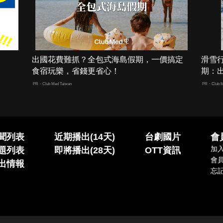
出國花費難抓？全包式海島假期，一價搞定
滑雪
食宿玩樂，省錢更省心！
期：
PR・Club Med Taiwan
PR・Club M
聞列表
近期播出(14天)
台劇國片
會
加
題列表
即將播出(28天)
OTT資訊
會
出情報
忘