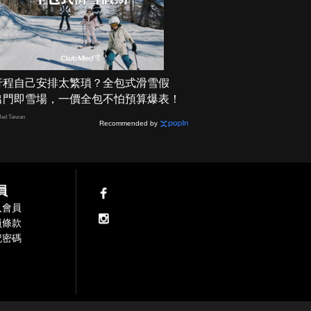
行程自己安排太繁瑣？全包式滑雪假
出門即雪場，一價全包不怕預算爆表！
ed Taiwan
Recommended by
員
入會員
員條款
記密碼