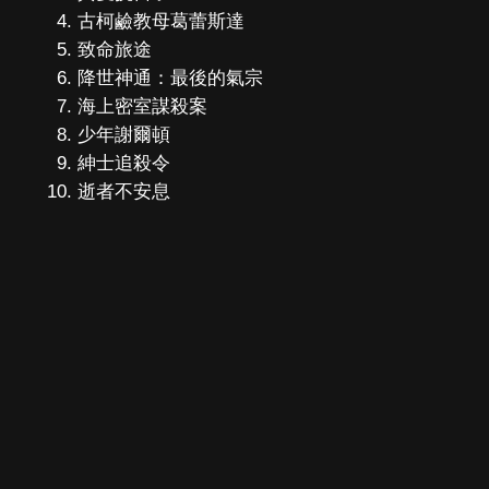
古柯鹼教母葛蕾斯達
致命旅途
降世神通：最後的氣宗
海上密室謀殺案
少年謝爾頓
紳士追殺令
逝者不安息