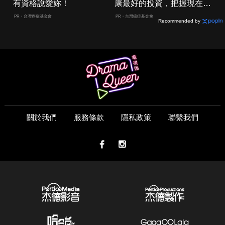
有資格說愛妳！
康最好的投資，把握現在不
嫌晚！
PR・台灣癌症基金會
PR・台灣癌症基金會
Recommended by
關於我們
服務條款
隱私政策
聯繫我們