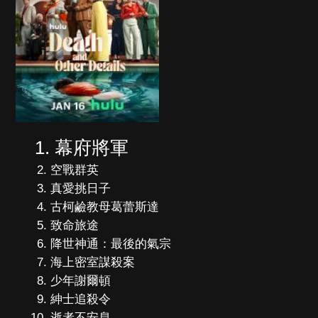
幕府將軍
空戰群英
真愛挑日子
古柯鹼教母葛蕾斯達
致命旅途
降世神通：最後的氣宗
海上密室謀殺案
少年謝爾頓
紳士追殺令
逝者不安息