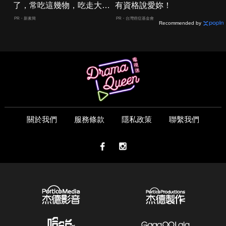
了，常吃這幾物，吃走大肚
有資格說愛妳！
囊，瘦出小蠻腰
PR・新素簡
PR・台灣癌症基金會
Recommended by
關於我們
服務條款
隱私政策
聯繫我們