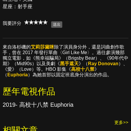
星座：射手座
我要評分
來自洛杉磯的
艾莉莎黛咪
除了演員身分外，還是詞曲創作歌
手，曾在 2017 年發行單曲〈Girl Like Me〉。過往參演幾部
獨立電影，如《熊幸福騙局》（Brigsby Bear）、《90年代中
期》（Mid90s）以及美劇《
黑手遮天
》（
Ray Donovan
）、
《愛》（Love）等。HBO 影集《
高校十八禁
》
（
Euphoria
）為她首部以固定班底身分演出的作品。
歷年電視作品
2019- 高校十八禁 Euphoria
更多>>
相關文章