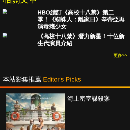
HBO續訂《高校十八禁》第二
季！《蜘蛛人：離家日》辛蒂亞再
演毒癮少女
《高校十八禁》潛力新星！十位新
生代演員介紹
更多>>
本站影集推薦
Editor's Picks
海上密室謀殺案