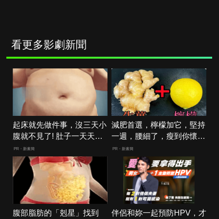
看更多影劇新聞
起床就先做件事，沒三天小
減肥首選，檸檬加它，堅持
腹就不見了! 肚子一天天變
一週，腰細了，瘦到你懷疑
小！
人生
PR・新素簡
PR・新素簡
腹部脂肪的「剋星」找到
伴侶和妳一起預防HPV，才