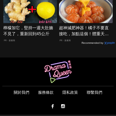
檸檬加它，堅持一週大肚腩
超神減肥神器！橘子不要直
不見了，重新回到45公斤
接吃，加點這個！體重天天
下降
PR・新素簡
PR・新素簡
Recommended by
關於我們
服務條款
隱私政策
聯繫我們