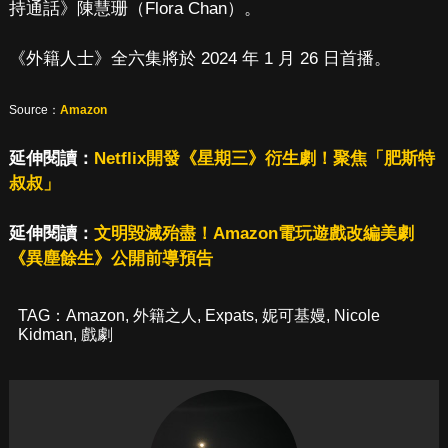
持通話》陳慧珊（Flora Chan）。
《外籍人士》全六集將於 2024 年 1 月 26 日首播。
Source：
Amazon
延伸閱讀：
Netflix開發《星期三》衍生劇！聚焦「肥斯特
叔叔」
延伸閱讀：
文明毀滅殆盡！Amazon電玩遊戲改編美劇
《異塵餘生》公開前導預告
TAG：
Amazon
,
外籍之人
,
Expats
,
妮可基嫚
,
Nicole
Kidman
,
戲劇