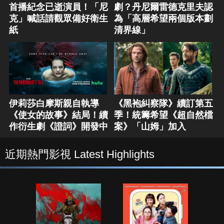
首播紀念已逝演員！「尼
劇？丹尼爾雷德克里夫認
克」喊話請觀眾備好衛生
為「高層希望兩個版本劃
紙
清界線」
伊莉莎白摩斯親自執導
《黑袍糾察隊》續訂第五
《使女的故事》結局！續
季！統籌希望《超自然檔
作衍生劇《證詞》開發中
案》「山姆」加入
近期熱門影視 Latest Highlights