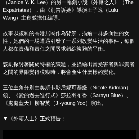
（Janice Y. K. Lee）的另一暢銷小說《外籍之人》（The
Expatriates），由《別告訴她》導演王子逸（Lulu
Wang）主創並擔任編導。
故事以複雜的香港居民作為背景，描繪一群多面性的女
性，她們的一場遭遇引發了一系列改變生活的事件，每個
人都在責備和責任之間尋求錯綜複雜的平衡。
該劇探討著關於特權的議題，並描繪出當受害者與罪責者
之間的界限變得模糊時，將會產生什麼樣的變化。
三位主角分別由奧斯卡影后妮可基嫚（Nicole Kidman）
領、《愛的過去進行式》莎拉羽布魯（Sarayu Blue）、
《處處藍天》柳智英（Ji-young Yoo）演出。
▼《外籍人士》正式預告：