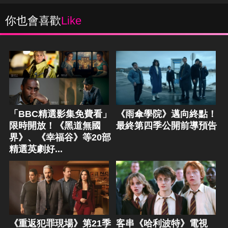
你也會喜歡
Like
「BBC精選影集免費看」
《雨傘學院》邁向終點！
限時開放！《黑道無國
最終第四季公開前導預告
界》、《幸福谷》等20部
精選英劇好...
《重返犯罪現場》第21季
客串《哈利波特》電視