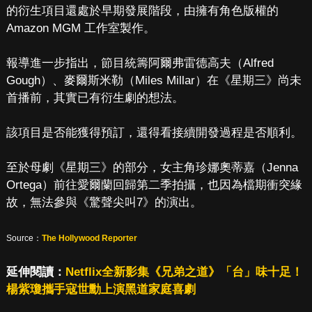
的衍生項目還處於早期發展階段，由擁有角色版權的
Amazon MGM 工作室製作。
報導進一步指出，節目統籌阿爾弗雷德高夫（Alfred
Gough）、麥爾斯米勒（Miles Millar）在《星期三》尚未
首播前，其實已有衍生劇的想法。
該項目是否能獲得預訂，還得看接續開發過程是否順利。
至於母劇《星期三》的部分，女主角珍娜奧蒂嘉（Jenna
Ortega）前往愛爾蘭回歸第二季拍攝，也因為檔期衝突緣
故，無法參與《驚聲尖叫7》的演出。
Source：
The Hollywood Reporter
延伸閱讀：
Netflix全新影集《兄弟之道》「台」味十足！
楊紫瓊攜手寇世勳上演黑道家庭喜劇