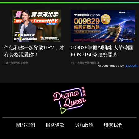
伴侶和妳一起預防HPV，才
009829掌握AI關鍵 大華韓國
有資格說愛妳！
KOSPI 50今強勢開募
PR・台灣癌症基金會
PR・大華銀全能行銷方案
Recommended by
關於我們
服務條款
隱私政策
聯繫我們