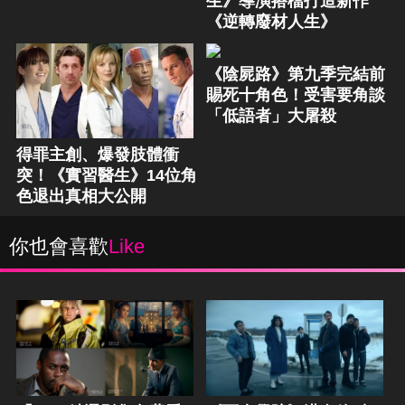
生》導演搭檔打造新作
《逆轉廢材人生》
《陰屍路》第九季完結前
賜死十角色！受害要角談
「低語者」大屠殺
得罪主創、爆發肢體衝
突！《實習醫生》14位角
色退出真相大公開
你也會喜歡
Like