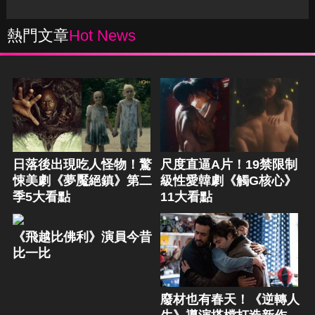
熱門文章
Hot News
日落後出現吃人怪物！驚
尺度直逼A片！19禁限制
悚美劇《夢魘絕鎮》第二
級性愛韓劇《觸G核心》
季5大看點
11大看點
《飛越比佛利》演員今昔
比一比
廢材也有春天！《逆轉人