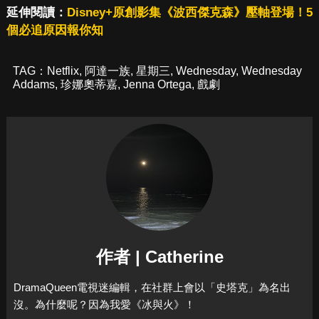
延伸閱讀：
Disney+原創影集《波西傑克森》壓軸登場！5
個必追原因報你知
TAG：
Netflix
,
阿達一族
,
星期三
,
Wednesday
,
Wednesday
Addams
,
珍娜奧蒂嘉
,
Jenna Ortega
,
戲劇
作者 | Catherine
DramaQueen電視迷編輯，在社群上會以「史塔克」為名出
沒。為什麼呢？因為我愛《冰與火》！