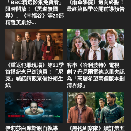
「BBC精選影集免費看」
《雨傘學院》邁向終點！
限時開放！《黑道無國
最終第四季公開前導預告
界》、《幸福谷》等20部
精選英劇好...
《重返犯罪現場》第21季
客串《哈利波特》電視
首播紀念已逝演員！「尼
劇？丹尼爾雷德克里夫認
克」喊話請觀眾備好衛生
為「高層希望兩個版本劃
紙
清界線」
伊莉莎白摩斯親自執導
《黑袍糾察隊》續訂第五