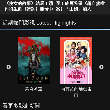
《使女的故事》結局！續
季！統籌希望《超自然檔
作衍生劇《證詞》開發中
案》「山姆」加入
近期熱門影視 Latest Highlights
幕府將軍
何百芮的地獄毒
白
看更多影劇新聞