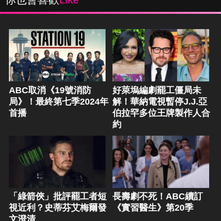
ABC取消《19號消防
好萊塢編劇罷工僵局未
局》！最終第七季2024年
解！華納電視暫停J.J.亞
首播
伯拉罕多位王牌製作人合
約
「綠箭俠」批評罷工者短
長壽劇不死！ABC續訂
視近利？史蒂芬艾梅爾發
《實習醫生》第20季
文澄清