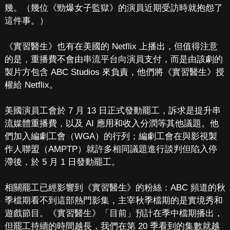
幾。（幾位《勁爆女子監獄》的演員近期受訪時就抱怨了
這件事。）
《實習醫生》也有在美國的 Netflix 上播出，但值得注意
的是，重播費不會由串流平台向演員支付，而是由該劇的
製片方包含 ABC Studios 來負責，他們將《實習醫生》授
權給 Netflix。
美國演員工會於 7 月 13 日正式發動罷工，訴求是提升串
流媒體重播費，以及 AI 應用和收入分潤等其他議題。他
們加入編劇工會（WGA）的行列；編劇工會在與影視製
作人聯盟（AMPTP）就許多相同議題進行談判但陷入停
滯後，於 5 月 1 日發動罷工。
相關罷工已經影響到《實習醫生》的粉絲：ABC 頻道的秋
季檔期看不到這部熱門影集，主宰秋季檔期的是實境秀和
遊戲節目。《實習醫生》「目前」預計在季中檔期播出，
但罷工持續的時間越長，我們在第 20 季看到的集數就越