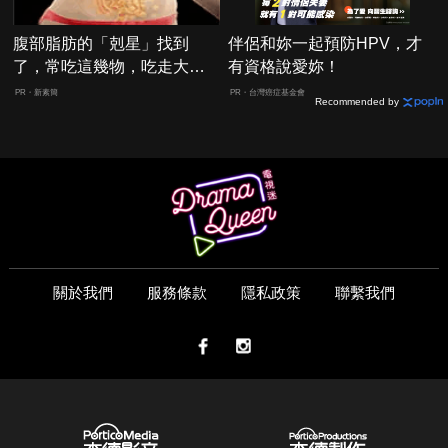
腹部脂肪的「剋星」找到
伴侶和妳一起預防HPV，才
了，常吃這幾物，吃走大肚
有資格說愛妳！
囊，瘦出小蠻腰
PR・新素簡
PR・台灣癌症基金會
Recommended by
關於我們
服務條款
隱私政策
聯繫我們