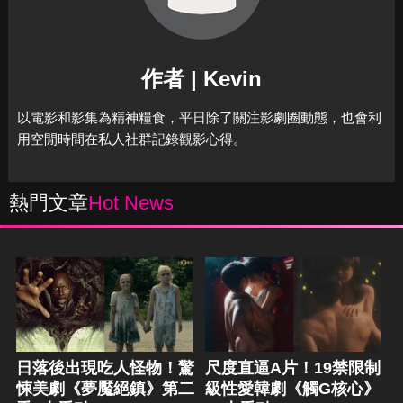
作者 | Kevin
以電影和影集為精神糧食，平日除了關注影劇圈動態，也會利
用空閒時間在私人社群記錄觀影心得。
熱門文章
Hot News
日落後出現吃人怪物！驚
尺度直逼A片！19禁限制
悚美劇《夢魘絕鎮》第二
級性愛韓劇《觸G核心》