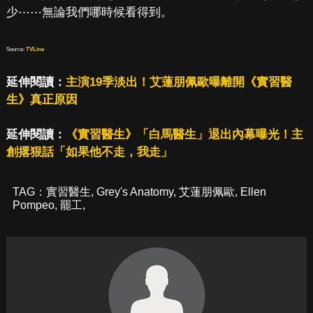
少⋯⋯無論我們哪時候看得到。
Source:
TVLine
延伸閱讀：
主演19季淡出！艾蓮朋佩歐曝離開《實習醫
生》真正原因
延伸閱讀：
《實習醫生》「白馬醫生」退出內幕曝光！主
創撂狠話「如果他不走，我走」
TAG：
實習醫生
,
Grey's Anatomy
,
艾蓮朋佩歐
,
Ellen
Pompeo
,
罷工
,