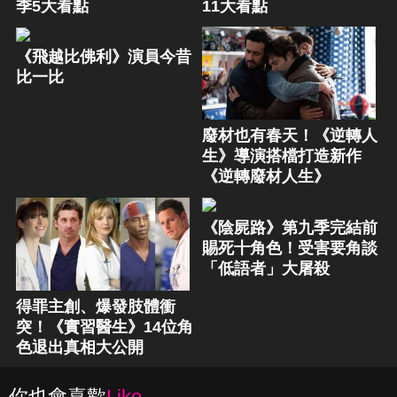
季5大看點
11大看點
《飛越比佛利》演員今昔
比一比
廢材也有春天！《逆轉人
生》導演搭檔打造新作
《逆轉廢材人生》
《陰屍路》第九季完結前
賜死十角色！受害要角談
「低語者」大屠殺
得罪主創、爆發肢體衝
突！《實習醫生》14位角
色退出真相大公開
你也會喜歡
Like