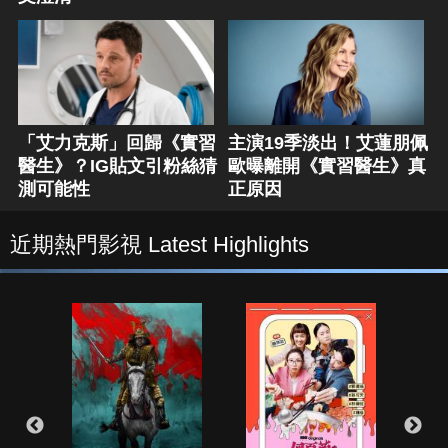
「艾力克斯」回歸《實習
主演19季淡出！艾蓮朋佩
醫生》？IG貼文引粉絲猜
歐曝離開《實習醫生》真
測可能性
正原因
近期熱門影視 Latest Highlights