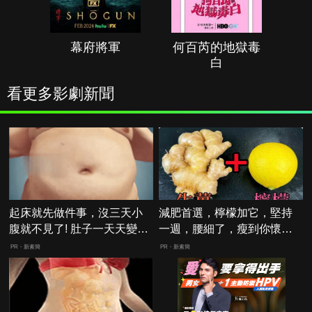
幕府將軍
何百芮的地獄毒
白
看更多影劇新聞
起床就先做件事，沒三天小
減肥首選，檸檬加它，堅持
腹就不見了! 肚子一天天變
一週，腰細了，瘦到你懷疑
小！
人生
PR・新素簡
PR・新素簡