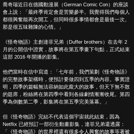
喬奇瑞近日在德國動漫展（German Comic Con）的座談
會上說：「最終季肯定會是苦樂參半。我覺得我們每個人
都很興奮能再次開工，但同時很多事情都會是最後一次。
那是很五味雜陳的心情。」
《怪奇物語》主創達菲兄弟（Duffer brothers）在去年 2
月的公開信中證實，故事將在第五季畫下句點，正式結束
這部 2016 年開播的影集。
他們當時在信中寫道：「七年前，我們策劃《怪奇物語》
的完整故事架構時，便預計要做四到五季的內容。事實證
明，四季的篇幅無法容納如此龐大的故事，但天下無不散
的筵席，粉絲將在第四季中看到各線劇情漸漸收尾。第四
季為倒數第二季，影集將在第五季完美落幕。」
但《怪奇物語》完結不代表這個宇宙就此結束，因為
Netflix 已經預訂一部衍生動畫影集，達菲兄弟還透露：
「《怪奇物語》的世界裡還有很多令人興奮的故事等著被