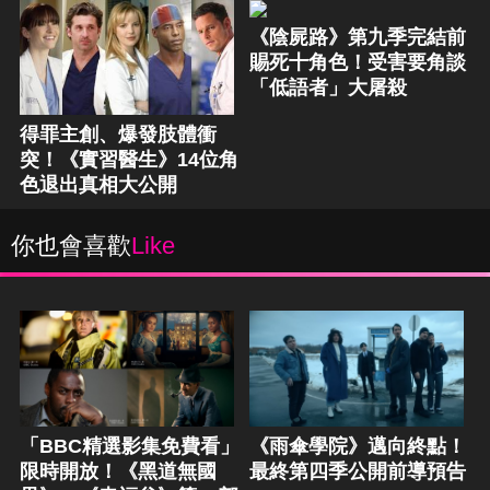
《陰屍路》第九季完結前
賜死十角色！受害要角談
「低語者」大屠殺
得罪主創、爆發肢體衝
突！《實習醫生》14位角
色退出真相大公開
你也會喜歡
Like
「BBC精選影集免費看」
《雨傘學院》邁向終點！
限時開放！《黑道無國
最終第四季公開前導預告