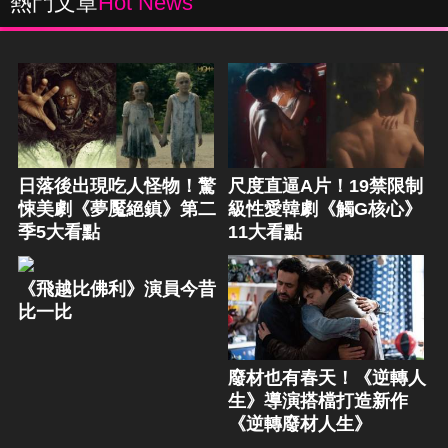
熱門文章
Hot News
日落後出現吃人怪物！驚
尺度直逼A片！19禁限制
悚美劇《夢魘絕鎮》第二
級性愛韓劇《觸G核心》
季5大看點
11大看點
《飛越比佛利》演員今昔
比一比
廢材也有春天！《逆轉人
生》導演搭檔打造新作
《逆轉廢材人生》