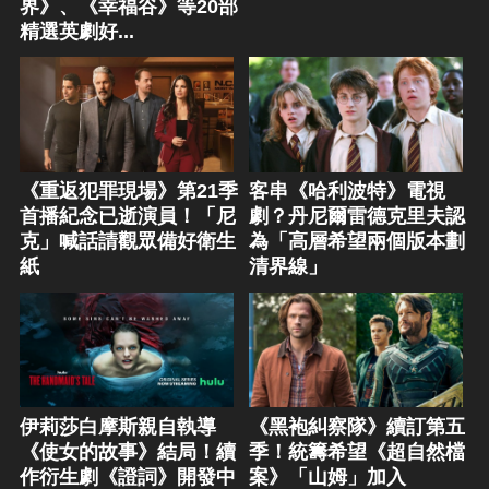
界》、《幸福谷》等20部
精選英劇好...
《重返犯罪現場》第21季
客串《哈利波特》電視
首播紀念已逝演員！「尼
劇？丹尼爾雷德克里夫認
克」喊話請觀眾備好衛生
為「高層希望兩個版本劃
紙
清界線」
伊莉莎白摩斯親自執導
《黑袍糾察隊》續訂第五
《使女的故事》結局！續
季！統籌希望《超自然檔
作衍生劇《證詞》開發中
案》「山姆」加入