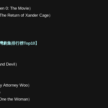
 0: The Movie）
eturn of Xander Cage）
灣劇集排行榜Top10】
nd Devil）
Attorney Woo）
a）
ne the Woman）
）