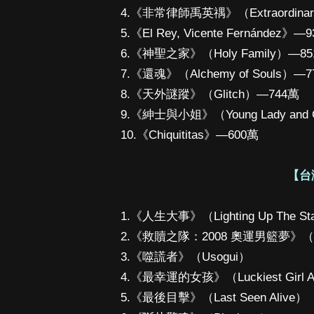
4.《非常律師禹英禑》（Extraordinary
5.《El Rey, Vicente Fernández》—
6.《神聖之家》（Holy Family）—8
7.《還魂》（Alchemy of Souls）—
8.《天外謎蹤》（Glitch）—744萬
9.《紳士與小姐》（Young Lady and 
10.《Chiquititas》—600萬
【台
1.《人生大事》（Lighting Up The St
2.《救贖之隊：2008 奧運男籃夢》（Th
3.《噬謊者》（Usogui）
4.《最幸運的女孩》（Luckiest Girl A
5.《最後目擊》（Last Seen Alive）