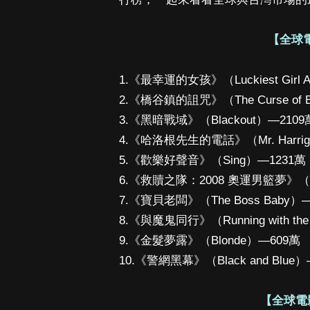
【全球電
1.《最幸運的女孩》（Luckiest Girl A
2.《橋谷鎮的詛咒》（The Curse of Br
3.《黑暗戰域》（Blackout）—2109
4.《哈洛根先生的電話》（Mr. Harriga
5.《歡樂好聲音》（Sing）—1231萬
6.《救贖之隊：2008 奧運男籃夢》（The
7.《寶貝老闆》（The Boss Baby）
8.《與魔鬼同行》（Running with the
9.《金髮夢露》（Blonde）—609萬
10.《警網黑幕》（Black and Blue
【全球電