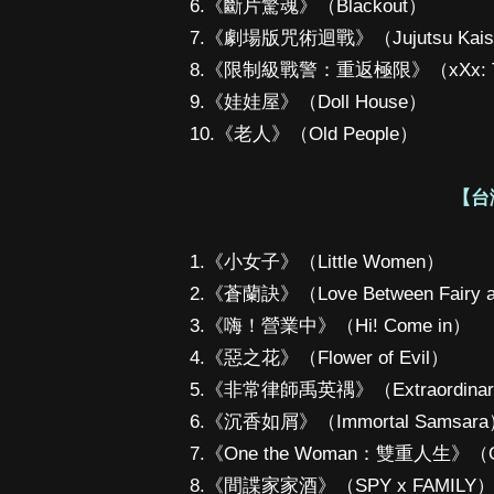
6.《斷片驚魂》（Blackout）
7.《劇場版咒術迴戰》（Jujutsu Kaisen
8.《限制級戰警：重返極限》（xXx: The R
9.《娃娃屋》（Doll House）
10.《老人》（Old People）
【台
1.《小女子》（Little Women）
2.《蒼蘭訣》（Love Between Fairy a
3.《嗨！營業中》（Hi! Come in）
4.《惡之花》（Flower of Evil）
5.《非常律師禹英禑》（Extraordinary 
6.《沉香如屑》（Immortal Samsar
7.《One the Woman：雙重人生》（O
8.《間諜家家酒》（SPY x FAMILY