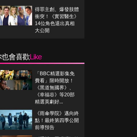
得罪主創、爆發肢體
衝突！《實習醫生》
14位角色退出真相
大公開
你也會喜歡
Like
「BBC精選影集免
費看」限時開放！
《黑道無國界》、
《幸福谷》等20部
精選英劇好...
《雨傘學院》邁向終
點！最終第四季公開
前導預告