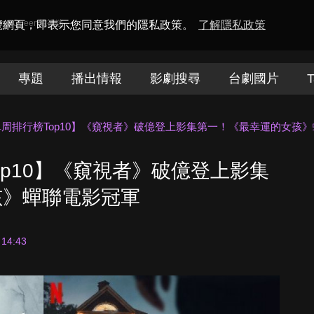
amaQueen電視迷
瀏覽網頁，即表示您同意我們的隱私政策。
了解隱私政策
專題
播出情報
影劇搜尋
台劇國片
T
lix單周排行榜Top10】《窺視者》破億登上影集第一！《最幸運的女孩
榜Top10】《窺視者》破億登上影集
孩》蟬聯電影冠軍
 14:43