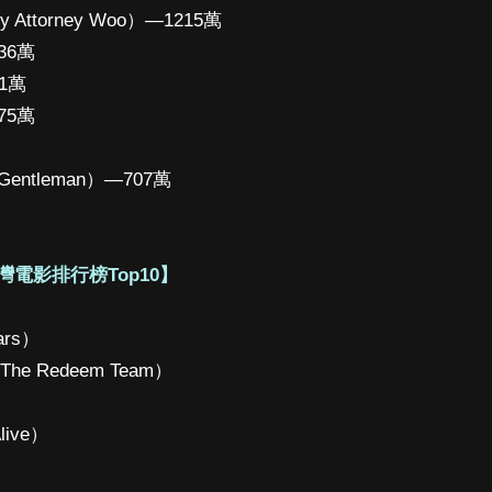
 Attorney Woo）—1215萬
936萬
51萬
775萬
Gentleman）—707萬
灣電影排行榜Top10】
ars）
e Redeem Team）
live）