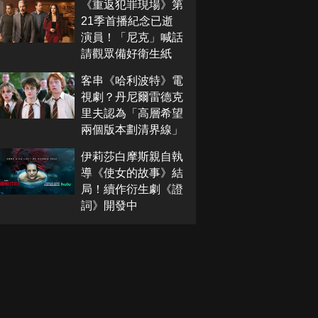
《重返犯罪現場》第
21季首播紀念已逝
演員！「尼克」喊話
請觀眾備好衛生紙
客串《哈利波特》電
視劇？丹尼爾雷德克
里夫認為「高層希望
兩個版本劃清界線」
伊莉莎白摩斯親自執
導《使女的故事》結
局！續作衍生劇《證
詞》開發中