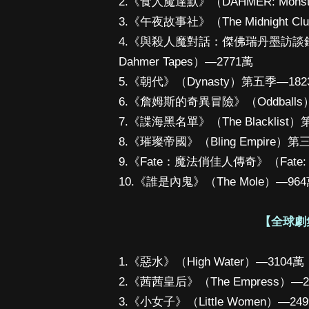
2.《食人魔達默》（DAHMER: Monster: 
3.《午夜故事社》（The Midnight Cl
4.《與殺人魔對話：傑佛瑞丹墨訪談錄》（Conver
Dahmer Tapes）—2771萬
5.《朝代》（Dynasty）第五季—182
6.《詹姆斯的奇異冒險》（Oddballs
7.《諜海黑名單》（The Blacklist
8.《璀璨帝國》（Bling Empire）第
9.《Fate：魔法俏佳人傳奇》（Fate: 
10.《誰是內鬼》（The Mole）—96
【全球劇
1.《惡水》（High Water）—3104萬
2.《茜茜皇后》（The Empress）—2
3.《小女子》（Little Women）—24