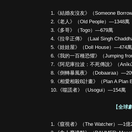
1.《結婚友沒友》（Someone Borro
2.《老人》（Old People）—1348萬
3.《多哥》（Togo）—679萬
4.《拉辛正傳》（Laal Singh Chadd
5.《娃娃屋》（Doll House）—474萬
6.《我的一百種恐懼》（Jumping from 
7.《阿尼庫拉波：不死傳說》（Aníkúl
8.《倒轉暴風夜》（Dobaaraa）—20
9.《相愛相殺B計畫》（Plan A Plan
10.《噬謊者》（Usogui）—154萬
【全球劇
1.《窺視者》（The Watcher）—1億