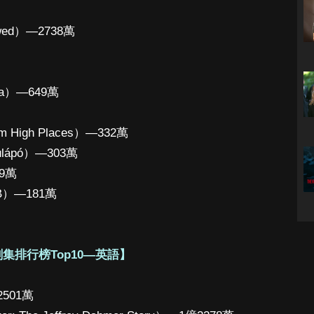
wed）—2738萬
ha）—649萬
High Places）—332萬
ápó）—303萬
9萬
 B）—181萬
集排行榜Top10—英語】
2501萬