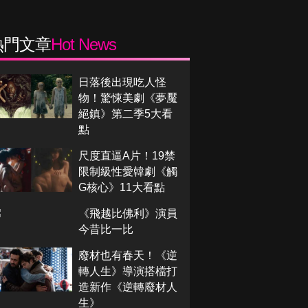
熱門文章
Hot News
日落後出現吃人怪
物！驚悚美劇《夢魘
絕鎮》第二季5大看
點
尺度直逼A片！19禁
限制級性愛韓劇《觸
G核心》11大看點
《飛越比佛利》演員
今昔比一比
廢材也有春天！《逆
轉人生》導演搭檔打
造新作《逆轉廢材人
生》