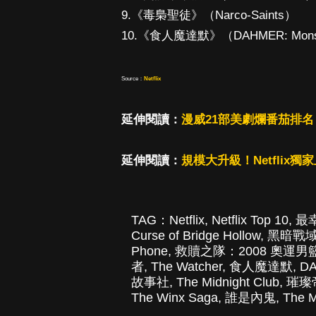
9.《毒梟聖徒》（Narco-Saints）
10.《食人魔達默》（DAHMER: Monster:
Source：
Netflix
延伸閱讀：
漫威21部美劇爛番茄排
延伸閱讀：
規模大升級！Netflix
TAG：
Netflix
,
Netflix Top 10
,
最
Curse of Bridge Hollow
,
黑暗戰
Phone
,
救贖之隊：2008 奧運男
者
,
The Watcher
,
食人魔達默
,
DA
故事社
,
The Midnight Club
,
璀璨
The Winx Saga
,
誰是內鬼
,
The M