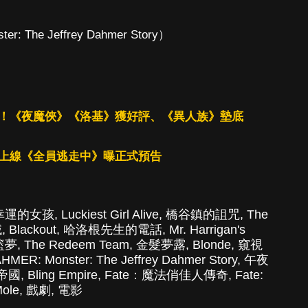
 The Jeffrey Dahmer Story）
名！《夜魔俠》《洛基》獲好評、《異人族》墊底
獨家上線《全員逃走中》曝正式預告
幸運的女孩
,
Luckiest Girl Alive
,
橋谷鎮的詛咒
,
The
域
,
Blackout
,
哈洛根先生的電話
,
Mr. Harrigan's
籃夢
,
The Redeem Team
,
金髮夢露
,
Blonde
,
窺視
HMER: Monster: The Jeffrey Dahmer Story
,
午夜
帝國
,
Bling Empire
,
Fate：魔法俏佳人傳奇
,
Fate:
ole
,
戲劇
,
電影