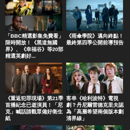
「BBC精選影集免費看」
《雨傘學院》邁向終點！
限時開放！《黑道無國
最終第四季公開前導預告
界》、《幸福谷》等20部
精選英劇好...
《重返犯罪現場》第21季
客串《哈利波特》電視
首播紀念已逝演員！「尼
劇？丹尼爾雷德克里夫認
克」喊話請觀眾備好衛生
為「高層希望兩個版本劃
紙
清界線」