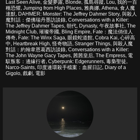
Last Seen Alive
,
金髮夢露
,
Blonde
,
孤島尋蹤
,
Lou
,
我的一百
種恐懼
,
Jumping from High Places
,
雅典娜
,
Athena
,
食人魔
達默
,
DAHMER: Monster: The Jeffrey Dahmer Story
,
與殺人
魔對話：傑佛瑞丹墨訪談錄
,
Conversations with a Killer:
The Jeffrey Dahmer Tapes
,
朝代
,
Dynasty
,
午夜故事社
,
The
Midnight Club
,
璀璨帝國
,
Bling Empire
,
Fate：魔法俏佳人
傳奇
,
Fate: The Winx Saga
,
眼鏡蛇道館
,
Cobra Kai
,
心碎高
中
,
Heartbreak High
,
怪奇物語
,
Stranger Things
,
與殺人魔
對話：約翰韋恩葛西訪談錄
,
Conversations with a Killer:
The John Wayne Gacy Tapes
,
茜茜皇后
,
The Empress
,
電
馭叛客：邊緣行者
,
Cyberpunk: Edgerunners
,
毒梟聖徒
,
Narco-Saints
,
印度連環殺手檔案：血腥日記
,
Diary of a
Gigolo
,
戲劇
,
電影