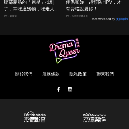
腹部脂肪的「剋星」找到
伴侶和妳一起預防HPV，才
了，常吃這幾物，吃走大肚
有資格說愛妳！
囊，瘦出小蠻腰
PR・新素簡
PR・台灣癌症基金會
Recommended by
關於我們
服務條款
隱私政策
聯繫我們