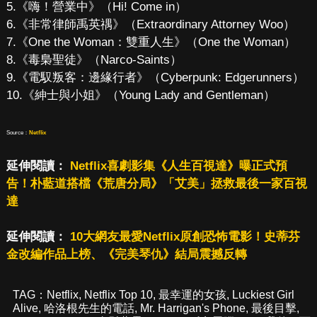
5.《嗨！營業中》（Hi! Come in）
6.《非常律師禹英禑》（Extraordinary Attorney Woo）
7.《One the Woman：雙重人生》（One the Woman）
8.《毒梟聖徒》（Narco-Saints）
9.《電馭叛客：邊緣行者》（Cyberpunk: Edgerunners）
10.《紳士與小姐》（Young Lady and Gentleman）
Source：
Netflix
延伸閱讀：
Netflix喜劇影集《人生百視達》曝正式預
告！朴藍道搭檔《荒唐分局》「艾美」拯救最後一家百視
達
延伸閱讀：
10大網友最愛Netflix原創恐怖電影！史蒂芬
金改編作品上榜、《完美琴仇》結局震撼反轉
TAG：
Netflix
,
Netflix Top 10
,
最幸運的女孩
,
Luckiest Girl
Alive
,
哈洛根先生的電話
,
Mr. Harrigan's Phone
,
最後目擊
,