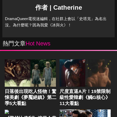
作者 | Catherine
DramaQueen電視迷編輯，在社群上會以「史塔克」為名出
沒。為什麼呢？因為我愛《冰與火》！
熱門文章
Hot News
日落後出現吃人怪物！驚
尺度直逼A片！19禁限制
悚美劇《夢魘絕鎮》第二
級性愛韓劇《觸G核心》
季5大看點
11大看點