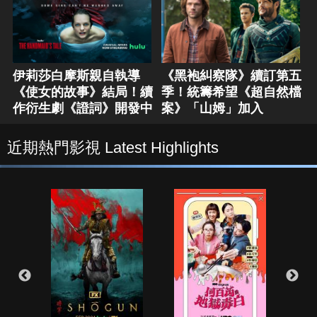
伊莉莎白摩斯親自執導
《黑袍糾察隊》續訂第五
《使女的故事》結局！續
季！統籌希望《超自然檔
作衍生劇《證詞》開發中
案》「山姆」加入
近期熱門影視 Latest Highlights