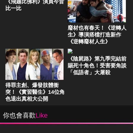
《飛越比佛利》演員今昔
比一比
廢材也有春天！《逆轉人
生》導演搭檔打造新作
《逆轉廢材人生》
《陰屍路》第九季完結前
賜死十角色！受害要角談
「低語者」大屠殺
得罪主創、爆發肢體衝
突！《實習醫生》14位角
色退出真相大公開
你也會喜歡
Like