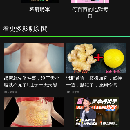
幕府將軍
何百芮的地獄毒
白
看更多影劇新聞
起床就先做件事，沒三天小
減肥首選，檸檬加它，堅持
腹就不見了! 肚子一天天變
一週，腰細了，瘦到你懷疑
小！
人生
PR・新素簡
PR・新素簡