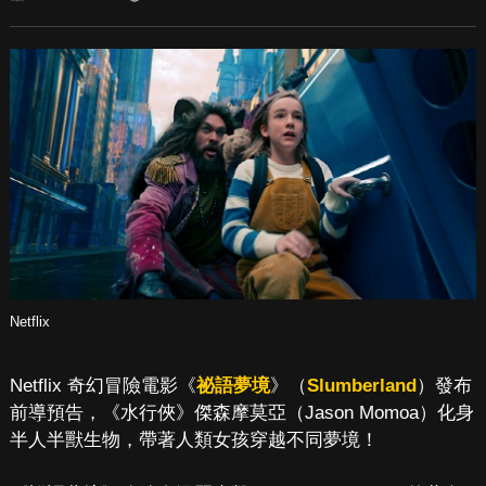
Netflix
Netflix 奇幻冒險電影《
祕語夢境
》（
Slumberland
）發布
前導預告，《水行俠》傑森摩莫亞（Jason Momoa）化身
半人半獸生物，帶著人類女孩穿越不同夢境！