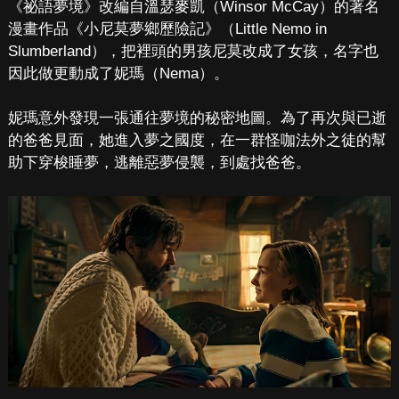
《祕語夢境》改編自溫瑟麥凱（Winsor McCay）的著名
漫畫作品《小尼莫夢鄉歷險記》（Little Nemo in
Slumberland），把裡頭的男孩尼莫改成了女孩，名字也
因此做更動成了妮瑪（Nema）。
妮瑪意外發現一張通往夢境的秘密地圖。為了再次與已逝
的爸爸見面，她進入夢之國度，在一群怪咖法外之徒的幫
助下穿梭睡夢，逃離惡夢侵襲，到處找爸爸。