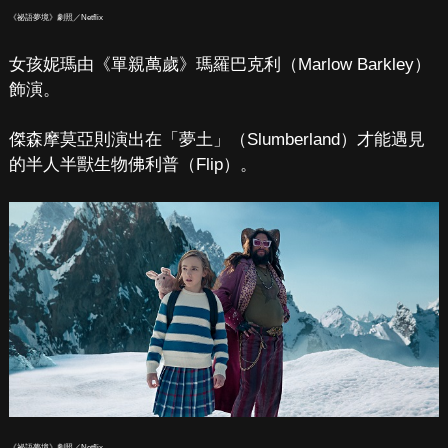
《祕語夢境》劇照／Netflix
女孩妮瑪由《單親萬歲》瑪羅巴克利（Marlow Barkley）
飾演。
傑森摩莫亞則演出在「夢土」（Slumberland）才能遇見
的半人半獸生物佛利普（Flip）。
《祕語夢境》劇照／Netflix