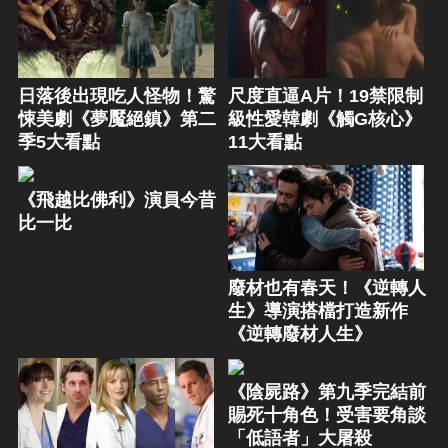
日落後出現吃人怪物！驚
尺度直逼A片！19禁限制
悚美劇《夢魘絕鎮》第二
級性愛韓劇《觸G核心》
季5大看點
11大看點
《飛越比佛利》演員今昔
比一比
廢材也有春天！《逆轉人
生》導演搭檔打造新作
《逆轉廢材人生》
《陰屍路》第九季完結前
賜死十角色！受害要角談
「低語者」大屠殺