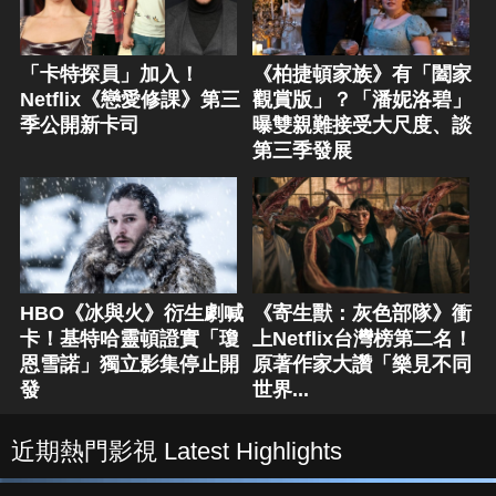
「卡特探員」加入！
《柏捷頓家族》有「闔家
Netflix《戀愛修課》第三
觀賞版」？「潘妮洛碧」
季公開新卡司
曝雙親難接受大尺度、談
第三季發展
HBO《冰與火》衍生劇喊
《寄生獸：灰色部隊》衝
卡！基特哈靈頓證實「瓊
上Netflix台灣榜第二名！
恩雪諾」獨立影集停止開
原著作家大讚「樂見不同
發
世界...
近期熱門影視 Latest Highlights