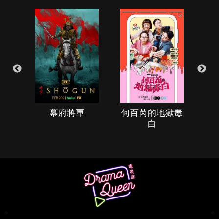
幕府將軍
何百芮的地獄毒
白