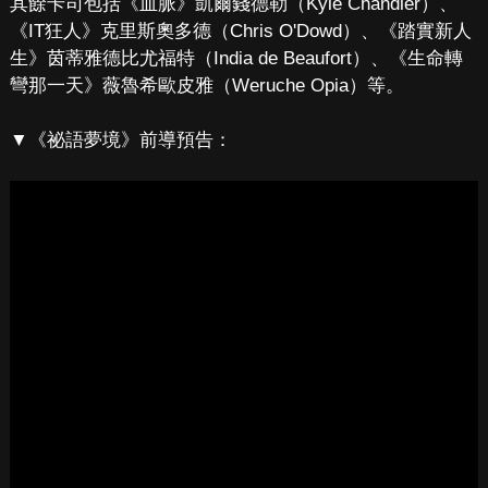
其餘卡司包括《血脈》凱爾錢德勒（Kyle Chandler）、
《IT狂人》克里斯奧多德（Chris O'Dowd）、《踏實新人
生》茵蒂雅德比尤福特（India de Beaufort）、《生命轉
彎那一天》薇魯希歐皮雅（Weruche Opia）等。
▼《祕語夢境》前導預告：