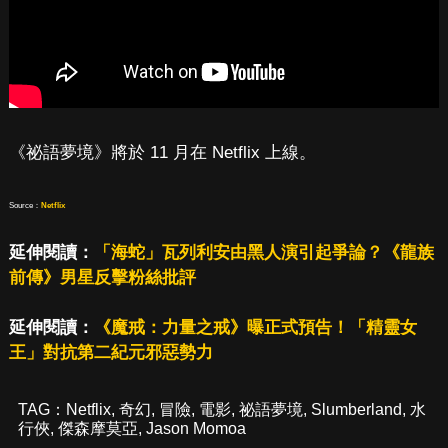
《祕語夢境》將於 11 月在 Netflix 上線。
Source：
Netflix
延伸閱讀：
「海蛇」瓦列利安由黑人演引起爭論？《龍族
前傳》男星反擊粉絲批評
延伸閱讀：
《魔戒：力量之戒》曝正式預告！「精靈女
王」對抗第二紀元邪惡勢力
TAG：
Netflix
,
奇幻
,
冒險
,
電影
,
祕語夢境
,
Slumberland
,
水
行俠
,
傑森摩莫亞
,
Jason Momoa