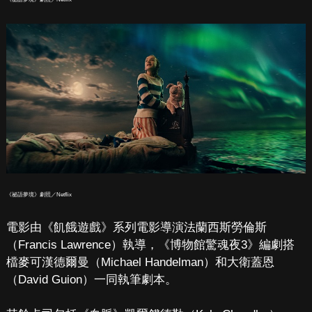
《祕語夢境》劇照／Netflix
電影由《飢餓遊戲》系列電影導演法蘭西斯勞倫斯
（Francis Lawrence）執導，《博物館驚魂夜3》編劇搭
檔麥可漢德爾曼（Michael Handelman）和大衛蓋恩
（David Guion）一同執筆劇本。